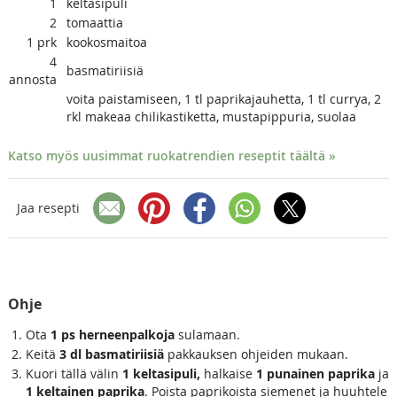
1
keltasipuli
2
tomaattia
1
prk
kookosmaitoa
4
basmatiriisiä
annosta
voita paistamiseen, 1 tl paprikajauhetta, 1 tl currya, 2
rkl makeaa chilikastiketta, mustapippuria, suolaa
Katso myös uusimmat ruokatrendien reseptit täältä »
Jaa resepti
Ohje
Ota
1 ps herneenpalkoja
sulamaan.
Keitä
3 dl basmatiriisiä
pakkauksen ohjeiden mukaan.
Kuori tällä välin
1 keltasipuli,
halkaise
1 punainen paprika
ja
1 keltainen paprika
. Poista paprikoista siemenet ja huuhtele