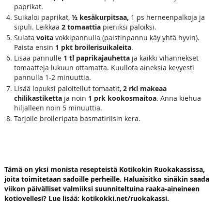
paprikat.
Suikaloi paprikat,
½ kesäkurpitsaa,
1 ps herneenpalkoja ja
sipuli. Leikkaa
2 tomaattia
pieniksi paloiksi.
Sulata
voita
vokkipannulla (paistinpannu käy yhtä hyvin).
Paista ensin
1 pkt broilerisuikaleita
.
Lisää pannulle
1 tl paprikajauhetta
ja kaikki vihannekset
tomaatteja lukuun ottamatta. Kuullota aineksia kevyesti
pannulla 1
2 minuuttia.
-
Lisää lopuksi paloitellut tomaatit,
2 rkl makeaa
chilikastiketta
ja noin
1 prk kookosmaitoa
. Anna kiehua
hiljalleen noin 5 minuuttia.
Tarjoile broileripata basmatiriisin kera.
Tämä on yksi monista resepteistä Kotikokin Ruokakassissa,
joita toimitetaan sadoille perheille. Haluaisitko sinäkin saada
viikon päivälliset valmiiksi suunniteltuina raaka-aineineen
kotiovellesi? Lue lisää: kotikokki.net/ruokakassi.