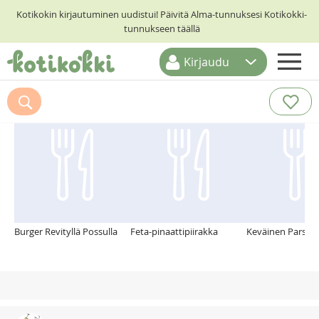
Kotikokin kirjautuminen uudistui! Päivitä Alma-tunnuksesi Kotikokki-
tunnukseen täällä
Kirjaudu
ETUSIVU
Suosittelemme myös
RESEPTIHAKU
RUOKATEEMAT
KESKUSTELUT
KOTIKOKIT
Burger Revityllä Possulla
Feta-pinaattipiirakka
Keväinen ParsaR