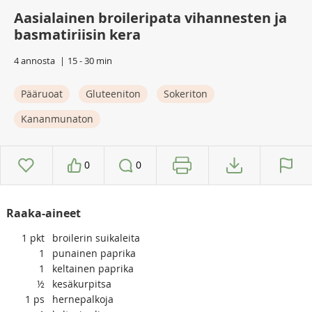
Aasialainen broileripata vihannesten ja
basmatiriisin kera
4 annosta
15 - 30 min
Pääruoat
Gluteeniton
Sokeriton
Kananmunaton
0
0
Raaka-aineet
1
pkt
broilerin suikaleita
1
punainen paprika
1
keltainen paprika
½
kesäkurpitsa
1
ps
hernepalkoja