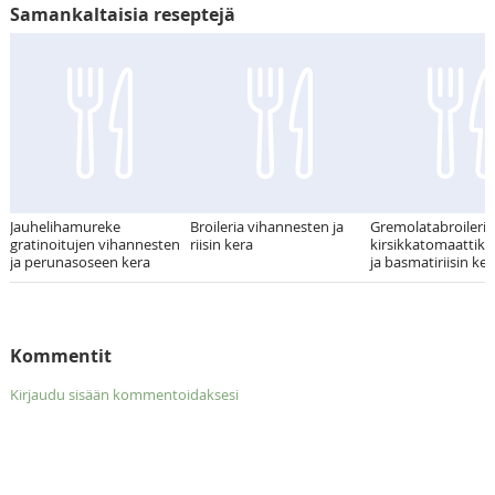
Samankaltaisia reseptejä
Jauhelihamureke
Broileria vihannesten ja
Gremolatabroileria
gratinoitujen vihannesten
riisin kera
kirsikkatomaattika
ja perunasoseen kera
ja basmatiriisin ker
Kommentit
Kirjaudu sisään kommentoidaksesi