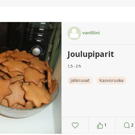
vanilliini
Joulupiparit
1,5 - 2 h
Jälkiruoat
Kasvisruoka
1
2