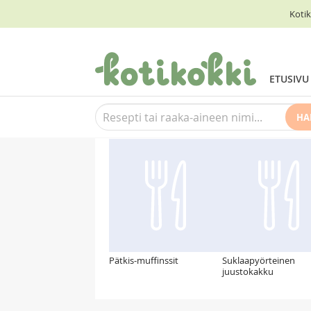
Kotik
ETUSIVU
HA
Suosittelemme myös
Pätkis-muffinssit
Suklaapyörteinen
juustokakku