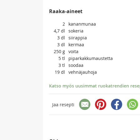
Raaka-aineet
2
kananmunaa
4,7
dl
sokeria
3
dl
siirappia
3
dl
kermaa
250
g
voita
5
tl
piparkakkumaustetta
3
tl
soodaa
19
dl
vehnäjauhoja
Katso myös uusimmat ruokatrendien resept
Jaa resepti