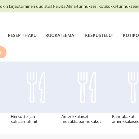
okin kirjautuminen uudistui! Päivitä Alma-tunnuksesi Kotikokki-tunnukseen 
RESEPTIHAKU
RUOKATEEMAT
KESKUSTELUT
KOTIKO
E
Herkuttelijan
Amerikkalaiset
Pannukakut
suklaamuffinit
mustikkapannukakut
amerikkalaise