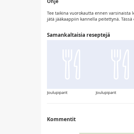
Ohje
Tee taikina vuorokautta ennen varsinaista l
jätä jääkaappiin kannella peitettynä. Tässä o
Samankaltaisia reseptejä
Joulupiparit
Joulupiparit
Kommentit