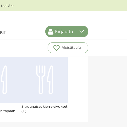
täällä
Kirjaudu
KIT
Muistitaulu
Sitruunaiset kierreleivokset
en tapaan
(G)