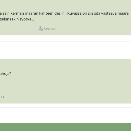
otta sain kerman määrän kahteen desiin.. Kuvassa on siis sitä vastaava määrä
taikinaakin syötyä...
Seuraa
uhoja?
(
1
)