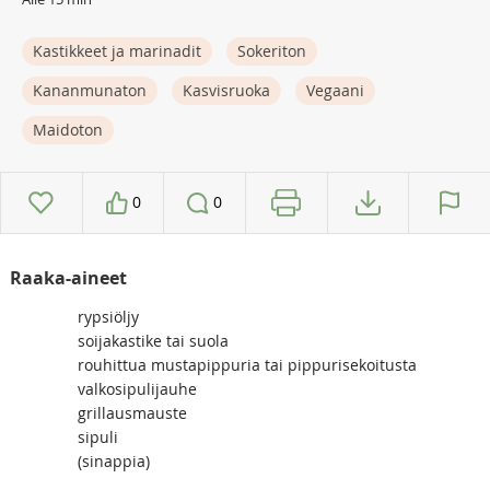
Kastikkeet ja marinadit
Sokeriton
Kananmunaton
Kasvisruoka
Vegaani
Maidoton
0
0
Raaka-aineet
rypsiöljy
soijakastike tai suola
rouhittua mustapippuria tai pippurisekoitusta
valkosipulijauhe
grillausmauste
sipuli
(sinappia)