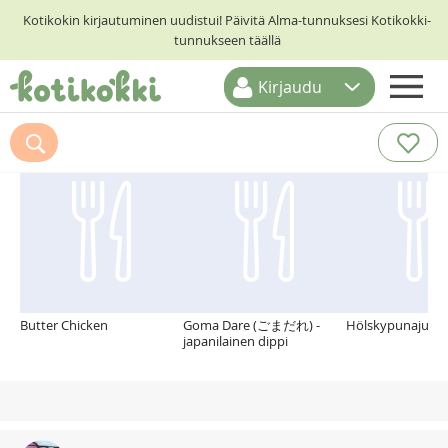
Kotikokin kirjautuminen uudistui! Päivitä Alma-tunnuksesi Kotikokki-
tunnukseen täällä
Kirjaudu
ETUSIVU
Suosittelemme myös
RESEPTIHAKU
RUOKATEEMAT
KESKUSTELUT
KOTIKOKIT
Butter Chicken
Goma Dare (ごまだれ) -
Hölskypunajuuret
japanilainen dippi