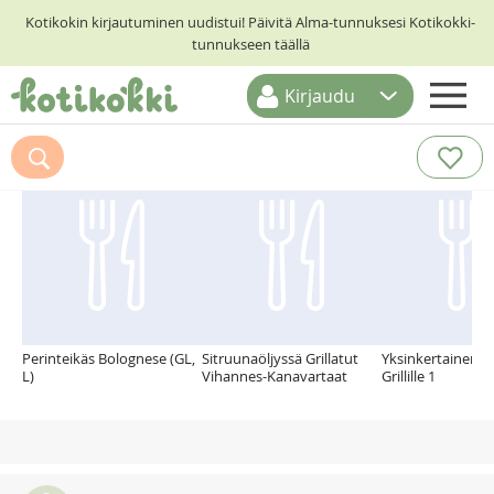
Kotikokin kirjautuminen uudistui! Päivitä Alma-tunnuksesi Kotikokki-
tunnukseen täällä
Kirjaudu
ETUSIVU
Suosittelemme myös
RESEPTIHAKU
RUOKATEEMAT
KESKUSTELUT
KOTIKOKIT
Perinteikäs Bolognese (GL,
Sitruunaöljyssä Grillatut
Yksinkertainen K
L)
Vihannes-Kanavartaat
Grillille 1