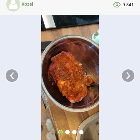
Kozel
9 841
‹
›