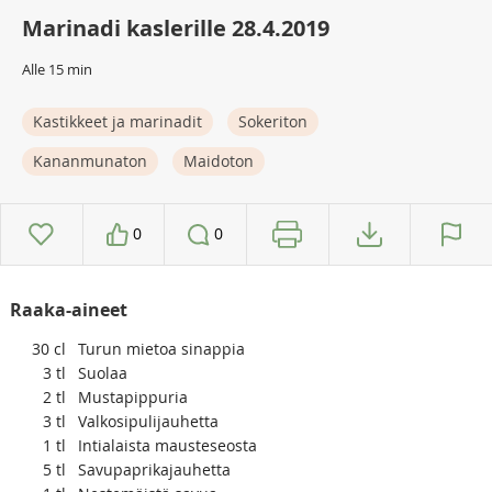
Marinadi kaslerille 28.4.2019
Alle 15 min
Kastikkeet ja marinadit
Sokeriton
Kananmunaton
Maidoton
0
0
Raaka-aineet
30
cl
Turun mietoa sinappia
3
tl
Suolaa
2
tl
Mustapippuria
3
tl
Valkosipulijauhetta
1
tl
Intialaista mausteseosta
5
tl
Savupaprikajauhetta