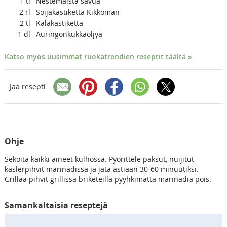
1
tl
Nestemäistä savua
2
rl
Soijakastiketta Kikkoman
2
tl
Kalakastiketta
1
dl
Auringonkukkaöljyä
Katso myös uusimmat ruokatrendien reseptit täältä »
Jaa resepti
Ohje
Sekoita kaikki aineet kulhossa. Pyörittele paksut, nuijitut
kaslerpihvit marinadissa ja jätä astiaan 30-60 minuutiksi.
Grillaa pihvit grillissä briketeillä pyyhkimättä marinadia pois.
Samankaltaisia reseptejä