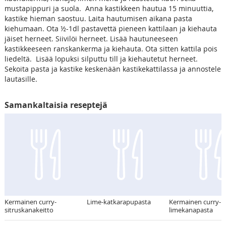
mustapippuri ja suola. Anna kastikkeen hautua 15 minuuttia,
kastike hieman saostuu. Laita hautumisen aikana pasta
kiehumaan. Ota ½-1dl pastavettä pieneen kattilaan ja kiehauta
jäiset herneet. Siivilöi herneet. Lisää hautuneeseen
kastikkeeseen ranskankerma ja kiehauta. Ota sitten kattila pois
liedeltä. Lisää lopuksi silputtu till ja kiehautetut herneet.
Sekoita pasta ja kastike keskenään kastikekattilassa ja annostele
lautasille.
Samankaltaisia reseptejä
Kermainen curry-
Lime-katkarapupasta
Kermainen curry-
sitruskanakeitto
limekanapasta