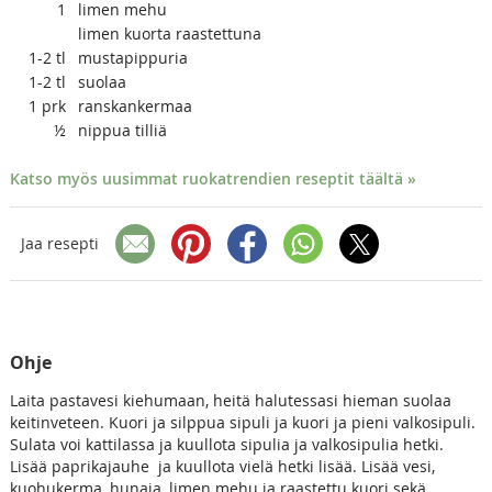
1
limen mehu
limen kuorta raastettuna
1-2
tl
mustapippuria
1-2
tl
suolaa
1
prk
ranskankermaa
½
nippua tilliä
Katso myös uusimmat ruokatrendien reseptit täältä »
Jaa resepti
Ohje
Laita pastavesi kiehumaan, heitä halutessasi hieman suolaa
keitinveteen. Kuori ja silppua sipuli ja kuori ja pieni valkosipuli.
Sulata voi kattilassa ja kuullota sipulia ja valkosipulia hetki.
Lisää paprikajauhe ja kuullota vielä hetki lisää. Lisää vesi,
kuohukerma, hunaja, limen mehu ja raastettu kuori sekä