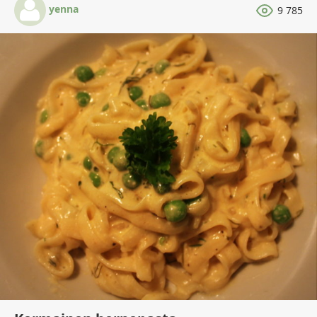
yenna
9 785