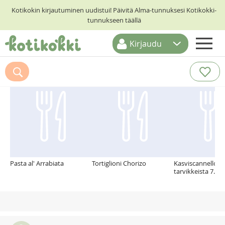
Kotikokin kirjautuminen uudistui! Päivitä Alma-tunnuksesi Kotikokki-
tunnukseen täällä
Kirjaudu
ETUSIVU
Suosittelemme myös
RESEPTIHAKU
RUOKATEEMAT
KESKUSTELUT
KOTIKOKIT
Pasta al' Arrabiata
Tortiglioni Chorizo
Kasviscannelloni
tarvikkeista 7.12