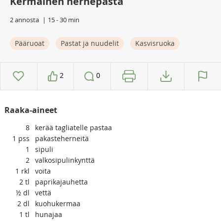
Kermainen hernepasta
2 annosta
15 - 30 min
Pääruoat
Pastat ja nuudelit
Kasvisruoka
2
0
Raaka-aineet
8
kerää tagliatelle pastaa
1
pss
pakasteherneitä
1
sipuli
2
valkosipulinkynttä
1
rkl
voita
2
tl
paprikajauhetta
½
dl
vettä
2
dl
kuohukermaa
1
tl
hunajaa