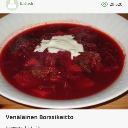
Katuski
29 620
Venäläinen Borssikeitto
6 annosta
1,5 - 2 h