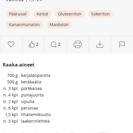
Pääruoat
Keitot
Gluteeniton
Sokeriton
Kananmunaton
Maidoton
2
2
Raaka-aineet
700
g
karjalanpaistia
500
g
keräkaalia
n. 3
kpl
porkkanaa
n. 4
kpl
punajuurta
n. 2
kpl
sipulia
n. 6
kpl
perunaa
1,5
kpl
lihaliemikuutio
n. 3
kpl
laakerinlehteä