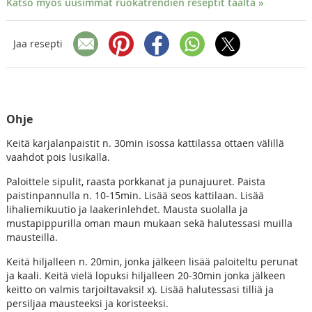
Katso myös uusimmat ruokatrendien reseptit täältä »
Jaa resepti
Ohje
Keitä karjalanpaistit n. 30min isossa kattilassa ottaen välillä
vaahdot pois lusikalla.
Paloittele sipulit, raasta porkkanat ja punajuuret. Paista
paistinpannulla n. 10-15min. Lisää seos kattilaan. Lisää
lihaliemikuutio ja laakerinlehdet. Mausta suolalla ja
mustapippurilla oman maun mukaan sekä halutessasi muilla
mausteilla.
Keitä hiljalleen n. 20min, jonka jälkeen lisää paloiteltu perunat
ja kaali. Keitä vielä lopuksi hiljalleen 20-30min jonka jälkeen
keitto on valmis tarjoiltavaksi! x). Lisää halutessasi tilliä ja
persiljaa mausteeksi ja koristeeksi.