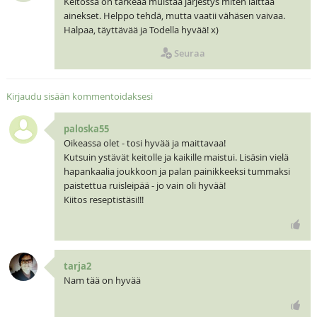
Keitossa on tärkeää muistaa järjestys miten laittaa
ainekset. Helppo tehdä, mutta vaatii vähäsen vaivaa.
Halpaa, täyttävää ja Todella hyvää! x)
Seuraa
Kirjaudu sisään kommentoidaksesi
paloska55
Oikeassa olet - tosi hyvää ja maittavaa!
Kutsuin ystävät keitolle ja kaikille maistui. Lisäsin vielä
hapankaalia joukkoon ja palan painikkeeksi tummaksi
paistettua ruisleipää - jo vain oli hyvää!
Kiitos reseptistäsi!!!
tarja2
Nam tää on hyvää