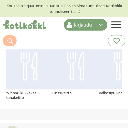
Kotikokin kirjautuminen uudistui! Päivitä Alma-tunnuksesi Kotikokki-
tunnukseen täällä
Kirjaudu
ETUSIVU
Suosittelemme myös
RESEPTIHAKU
RUOKATEEMAT
KESKUSTELUT
KOTIKOKIT
”Vihreä” kukkakaali-
Linssikeitto
Valkosipuli-pork
kanakeitto