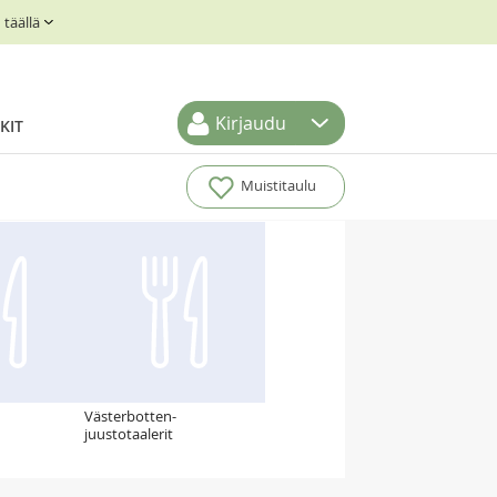
täällä
Kirjaudu
KIT
Muistitaulu
Västerbotten-
juustotaalerit