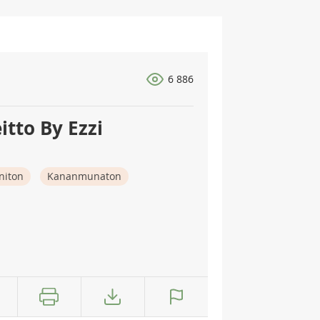
6 886
tto By Ezzi
niton
Kananmunaton