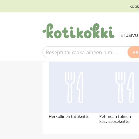
Kotik
ETUSIVU
HA
Suosittelemme myös
Herkullinen tattikeitto
Pehmeän tulinen
kasvissosekeitto