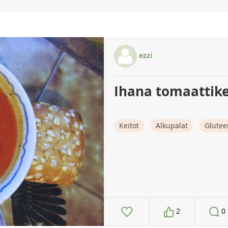
ezzi
Ihana tomaattikei
Keitot
Alkupalat
Glutee
2
0