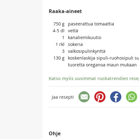
Raaka-aineet
750
g
paseerattua tomaattia
4-5
dl
vettä
1
kanaliemikuutio
1
rkl
sokeria
3
valkosipulinkynttä
130
g
koskenlaskija sipuli-ruohosipuli s
tuoretta oreganoa maun mukaan
Katso myös uusimmat ruokatrendien resept
Jaa resepti
Ohje