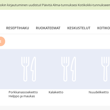
okin kirjautuminen uudistui! Päivitä Alma-tunnuksesi Kotikokki-tunnukseen 
RESEPTIHAKU
RUOKATEEMAT
KESKUSTELUT
KOTIKO
E
Porkkanasosekeitto
Kalakeitto
Nuudelikeitto
Helppo ja maukas