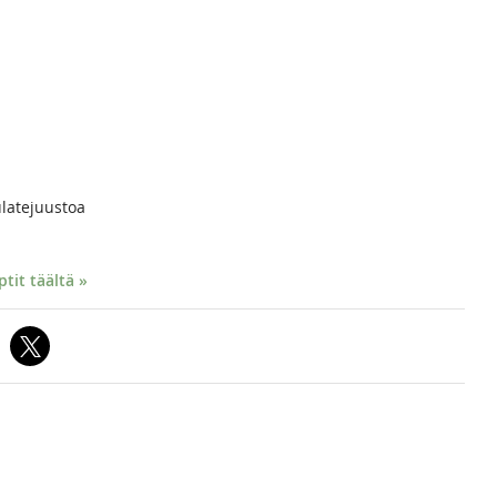
ulatejuustoa
it täältä »