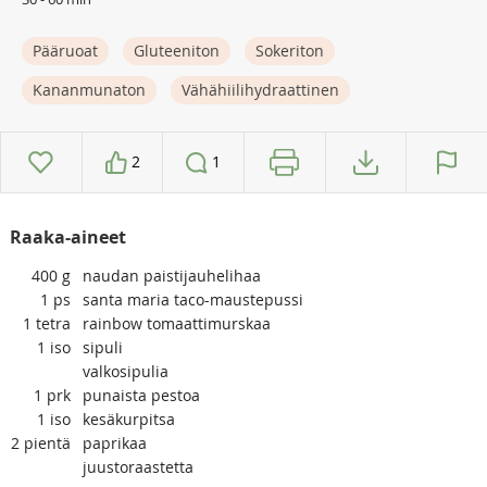
Pääruoat
Gluteeniton
Sokeriton
Kananmunaton
Vähähiilihydraattinen
2
1
Raaka-aineet
400
g
naudan paistijauhelihaa
1
ps
santa maria taco-maustepussi
1
tetra
rainbow tomaattimurskaa
1
iso
sipuli
valkosipulia
1
prk
punaista pestoa
1
iso
kesäkurpitsa
2
pientä
paprikaa
juustoraastetta