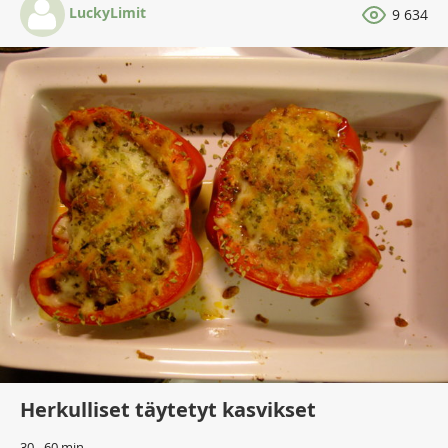
LuckyLimit
9 634
Herkulliset täytetyt kasvikset
30 - 60 min