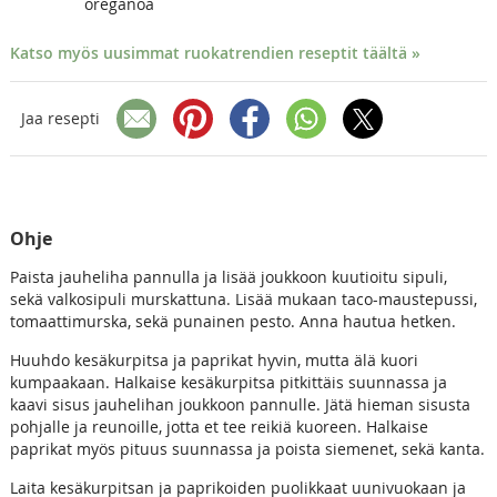
oreganoa
Katso myös uusimmat ruokatrendien reseptit täältä »
Jaa resepti
Ohje
Paista jauheliha pannulla ja lisää joukkoon kuutioitu sipuli,
sekä valkosipuli murskattuna. Lisää mukaan taco-maustepussi,
tomaattimurska, sekä punainen pesto. Anna hautua hetken.
Huuhdo kesäkurpitsa ja paprikat hyvin, mutta älä kuori
kumpaakaan. Halkaise kesäkurpitsa pitkittäis suunnassa ja
kaavi sisus jauhelihan joukkoon pannulle. Jätä hieman sisusta
pohjalle ja reunoille, jotta et tee reikiä kuoreen. Halkaise
paprikat myös pituus suunnassa ja poista siemenet, sekä kanta.
Laita kesäkurpitsan ja paprikoiden puolikkaat uunivuokaan ja