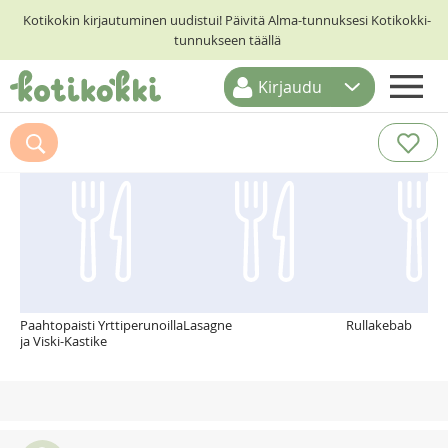
Kotikokin kirjautuminen uudistui! Päivitä Alma-tunnuksesi Kotikokki-
tunnukseen täällä
Kirjaudu
ETUSIVU
Suosittelemme myös
RESEPTIHAKU
RUOKATEEMAT
KESKUSTELUT
KOTIKOKIT
Paahtopaisti Yrttiperunoilla
Lasagne
Rullakebab
ja Viski-Kastike