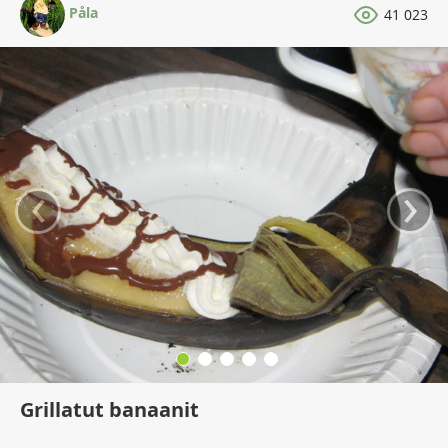
Påla
41 023
‹
›
Grillatut banaanit