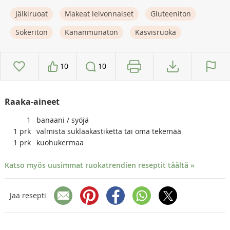
Jälkiruoat
Makeat leivonnaiset
Gluteeniton
Sokeriton
Kananmunaton
Kasvisruoka
10
10
Raaka-aineet
1
banaani / syöjä
1
prk
valmista suklaakastiketta tai oma tekemää
1
prk
kuohukermaa
Katso myös uusimmat ruokatrendien reseptit täältä »
Jaa resepti