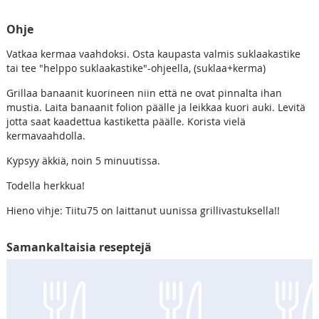
Ohje
Vatkaa kermaa vaahdoksi. Osta kaupasta valmis suklaakastike
tai tee "helppo suklaakastike"-ohjeella, (suklaa+kerma)
Grillaa banaanit kuorineen niin että ne ovat pinnalta ihan
mustia. Laita banaanit folion päälle ja leikkaa kuori auki. Levitä
jotta saat kaadettua kastiketta päälle. Korista vielä
kermavaahdolla.
Kypsyy äkkiä, noin 5 minuutissa.
Todella herkkua!
Hieno vihje: Tiitu75 on laittanut uunissa grillivastuksella!!
Samankaltaisia reseptejä