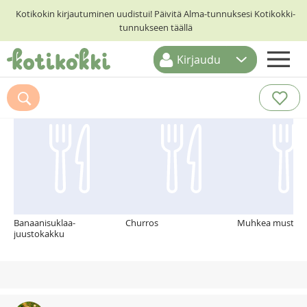
Kotikokin kirjautuminen uudistui! Päivitä Alma-tunnuksesi Kotikokki-
tunnukseen täällä
Kirjaudu
ETUSIVU
Suosittelemme myös
RESEPTIHAKU
RUOKATEEMAT
KESKUSTELUT
KOTIKOKIT
Banaanisuklaa-
Churros
Muhkea mustikka
juustokakku