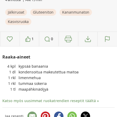
Jälkiruoat
Gluteeniton
Kananmunaton
Kasvisruoka
1
0
Raaka-aineet
4
kpl
kypsää banaania
1
dl
kondensoitua makeutettua maitoa
1
rkl
limenmehua
1
rkl
tummaa sokeria
1
tl
maapähkinäöljyä
Katso myös uusimmat ruokatrendien reseptit täältä »
Jaa resepti