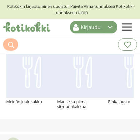
Kotikokin kirjautuminen uudistui! Päivitä Alma-tunnuksesi Kotikokki-
tunnukseen täällä
Kirjaudu
ETUSIVU
Suosittelemme myös
RESEPTIHAKU
RUOKATEEMAT
KESKUSTELUT
KOTIKOKIT
Meidän Joulukakku
Mansikka-piimä-
Pihkajuusto
sitruunakakkua