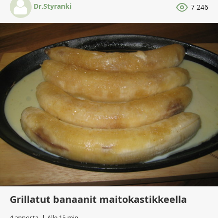
Dr.Styranki
7 246
Grillatut banaanit maitokastikkeella
4 annosta
Alle 15 min