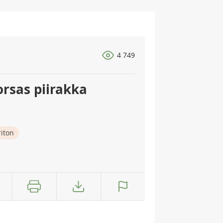
4 749
rsas piirakka
iton