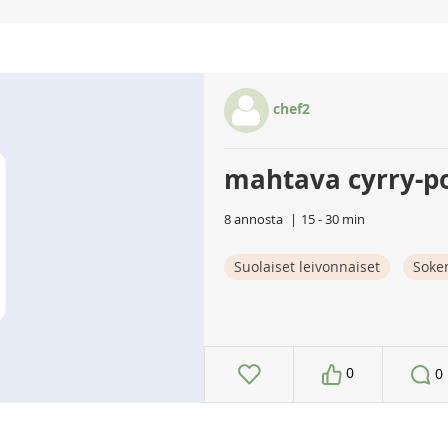
chef2
mahtava cyrry-po
8 annosta
15 - 30 min
Suolaiset leivonnaiset
Soker
0
0