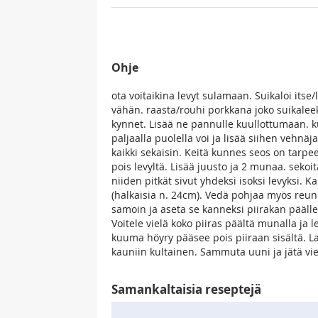
Ohje
ota voitaikina levyt sulamaan. Suikaloi itse/
vähän. raasta/rouhi porkkana joko suikaleeksi
kynnet. Lisää ne pannulle kuullottumaan. ku
paljaalla puolella voi ja lisää siihen vehnäj
kaikki sekaisin. Keitä kunnes seos on tarp
pois levyltä. Lisää juusto ja 2 munaa. sekoit
niiden pitkät sivut yhdeksi isoksi levyksi. 
(halkaisia n. 24cm). Vedä pohjaa myös reunoi
samoin ja aseta se kanneksi piirakan päälle.
Voitele vielä koko piiras päältä munalla ja l
kuuma höyry pääsee pois piiraan sisältä. L
kauniin kultainen. Sammuta uuni ja jätä vie
Samankaltaisia reseptejä