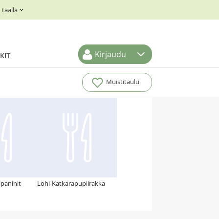
täällä
Kirjaudu
KIT
Muistitaulu
ipaninit
Lohi-Katkarapupiirakka