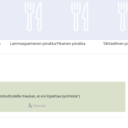
u
Lammaspaimenen piirakka
Pikainen piirakka
Tähteellinen p
istui!todella maukas, ei voi lopettaa syömistä:')
Seuraa