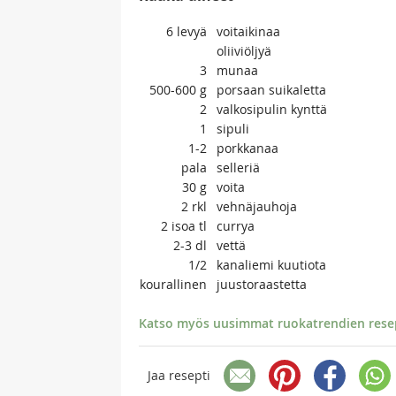
6
levyä
voitaikinaa
oliiviöljyä
3
munaa
500-600
g
porsaan suikaletta
2
valkosipulin kynttä
1
sipuli
1-2
porkkanaa
pala
selleriä
30
g
voita
2
rkl
vehnäjauhoja
2
isoa tl
currya
2-3
dl
vettä
1/2
kanaliemi kuutiota
kourallinen
juustoraastetta
Katso myös uusimmat ruokatrendien resept
Jaa resepti