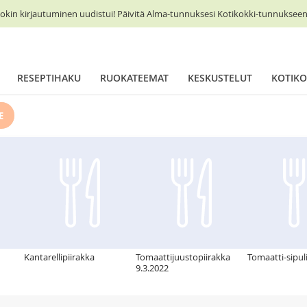
okin kirjautuminen uudistui! Päivitä Alma-tunnuksesi Kotikokki-tunnukseen 
RESEPTIHAKU
RUOKATEEMAT
KESKUSTELUT
KOTIKO
E
Kantarellipiirakka
Tomaattijuustopiirakka
Tomaatti-sipul
9.3.2022