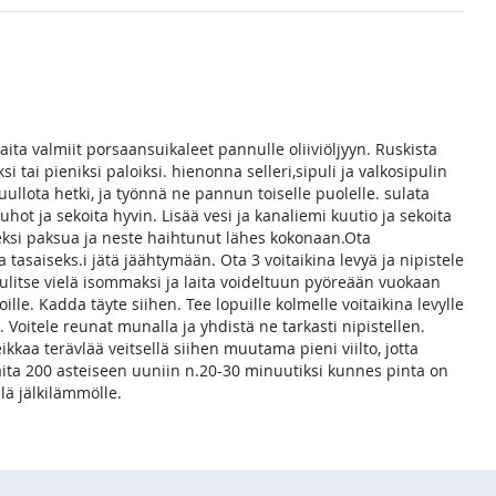
laita valmiit porsaansuikaleet pannulle oliiviöljyyn. Ruskista
 tai pieniksi paloiksi. hienonna selleri,sipuli ja valkosipulin
ullota hetki, ja työnnä ne pannun toiselle puolelle. sulata
auhot ja sekoita hyvin. Lisää vesi ja kanaliemi kuutio ja sekoita
eeksi paksua ja neste haihtunut lähes kokonaan.Ota
a tasaiseks.i jätä jäähtymään. Ota 3 voitaikina levyä ja nipistele
Kaulitse vielä isommaksi ja laita voideltuun pyöreään vuokaan
lle. Kadda täyte siihen. Tee lopuille kolmelle voitaikina levylle
 Voitele reunat munalla ja yhdistä ne tarkasti nipistellen.
eikkaa terävlää veitsellä siihen muutama pieni viilto, jotta
aita 200 asteiseen uuniin n.20-30 minuutiksi kunnes pinta on
lä jälkilämmölle.