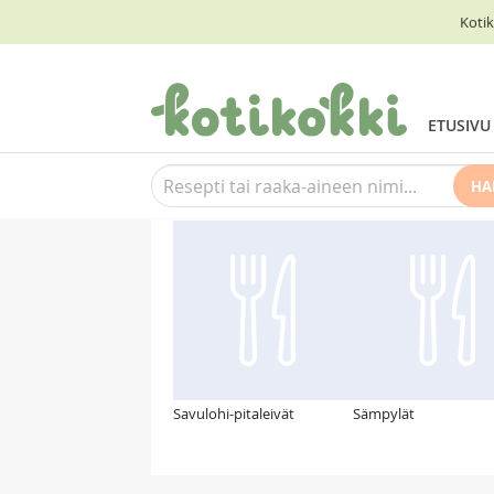
Kotik
ETUSIVU
HA
Suosittelemme myös
Savulohi-pitaleivät
Sämpylät