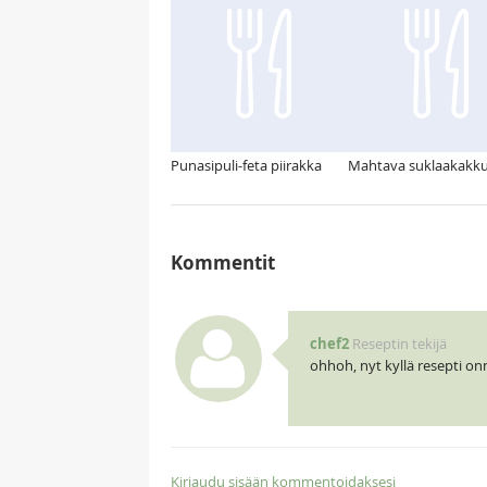
Punasipuli-feta piirakka
Mahtava suklaakakk
Kommentit
chef2
Reseptin tekijä
ohhoh, nyt kyllä resepti onn
Kirjaudu sisään kommentoidaksesi