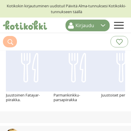
Kotikokin kirjautuminen uudistui! Päivitä Alma-tunnuksesi Kotikokki-
tunnukseen täällä
Kirjaudu
ETUSIVU
Suosittelemme myös
RESEPTIHAKU
RUOKATEEMAT
KESKUSTELUT
KOTIKOKIT
Juustoinen Fatayar-
Parmankinkku-
Juustoiset peru
piirakka.
parsapiirakka