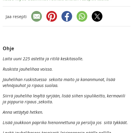
Jaa resepti
Ohje
Laita uuni 225 astetta ja ritilä keskitasolle.
Ruskista jauhelihaa voissa.
Jauhelihan ruskistuessa sekoita maito ja kananmunat, lisää
vehnäjauhot ja ripaus suolaa.
Siirrä jauheliha levyltä syrjään, lisää siihen sipulikeitto, kermaviili
ja pippuria ripaus ,sekoita.
Anna vetäytyä hetken.
Lisää joukkoon paprika hienonnettuna ja persilja jos siitä tykkäät.
Levitä jauhelihaseos tasaisesti leivinpaperin päälle pellille.