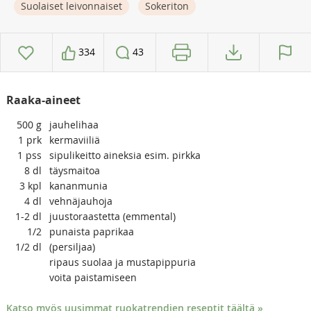
Suolaiset leivonnaiset
Sokeriton
334
43
Raaka-aineet
500
g
jauhelihaa
1
prk
kermaviiliä
1
pss
sipulikeitto aineksia esim. pirkka
8
dl
täysmaitoa
3
kpl
kananmunia
4
dl
vehnäjauhoja
1-2
dl
juustoraastetta (emmental)
1/2
punaista paprikaa
1/2
dl
(persiljaa)
ripaus suolaa ja mustapippuria
voita paistamiseen
Katso myös uusimmat ruokatrendien reseptit täältä »