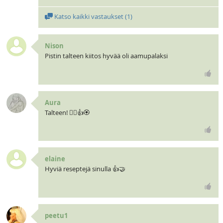
Katso kaikki vastaukset (
1
)
Nison
Pistin talteen kiitos hyvää oli aamupalaksi
Aura
Talteen! 🧝‍♀️👍🏵
elaine
Hyviä reseptejä sinulla 👍🤝
peetu1