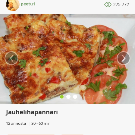
peetu1
275 772
‹
›
Jauhelihapannari
12 annosta
30 - 60 min