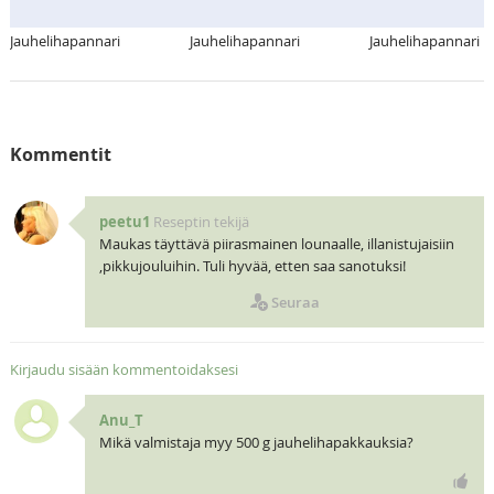
Jauhelihapannari
Jauhelihapannari
Jauhelihapannari
Kommentit
peetu1
Reseptin tekijä
Maukas täyttävä piirasmainen lounaalle, illanistujaisiin
,pikkujouluihin. Tuli hyvää, etten saa sanotuksi!
Seuraa
Kirjaudu sisään kommentoidaksesi
Anu_T
Mikä valmistaja myy 500 g jauhelihapakkauksia?