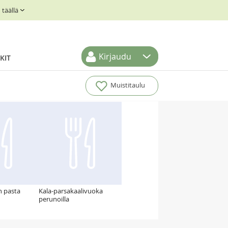
täällä
Kirjaudu
KIT
Muistitaulu
n pasta
Kala-parsakaalivuoka
perunoilla