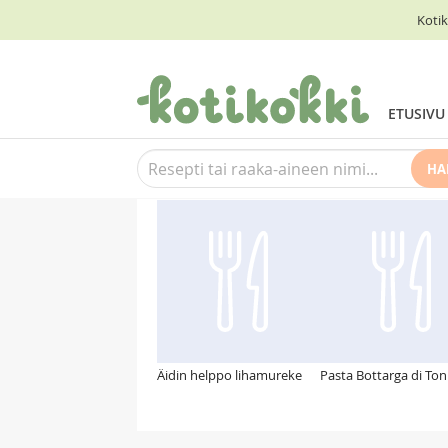
Kotik
ETUSIVU
HA
Suosittelemme myös
Äidin helppo lihamureke
Pasta Bottarga di To