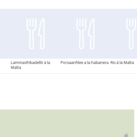
Lammasfrikadellit à la
Porsaanfilee a la habanera
Ris á la Malta
Malta