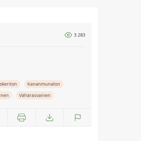
3 283
okeriton
Kananmunaton
tinen
Vähärasvainen