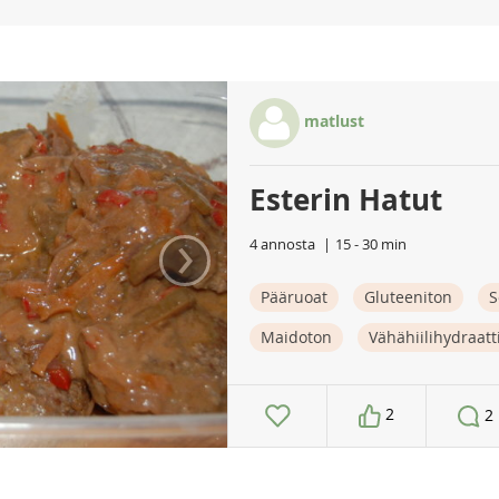
matlust
Esterin Hatut
›
4 annosta
15 - 30 min
Pääruoat
Gluteeniton
S
Maidoton
Vähähiilihydraat
2
2