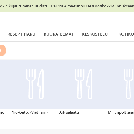
okin kirjautuminen uudistui! Päivitä Alma-tunnuksesi Kotikokki-tunnukseen 
RESEPTIHAKU
RUOKATEEMAT
KESKUSTELUT
KOTIKO
E
nno
Pho-keitto (Vietnam)
Arkisalaatti
Miilunpolttaja