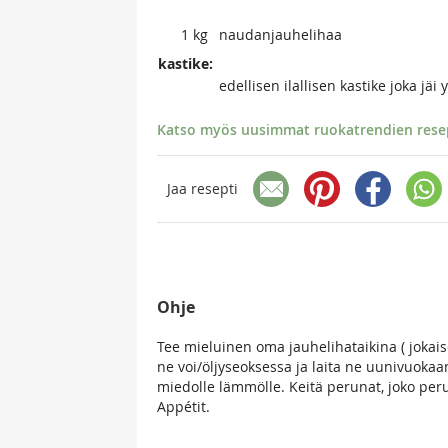
1
kg
naudanjauhelihaa
kastike:
edellisen ilallisen kastike joka jäi
Katso myös uusimmat ruokatrendien resept
Jaa resepti
Ohje
Tee mieluinen oma jauhelihataikina ( jokais
ne voi/öljyseoksessa ja laita ne uunivuokaan.
miedolle lämmölle. Keitä perunat, joko per
Appétit.