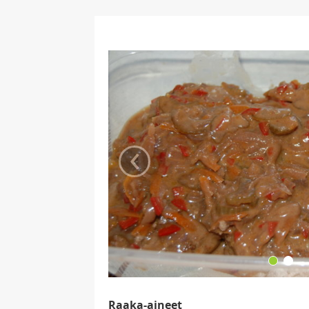
‹
Raaka-aineet