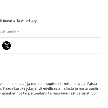
 yli boeuf a´la esterhazy.
it täältä »
ella on omansa ) ja muotoile sopivan kokoisia pihvejä. Paista
 Kaada kastike joka jäi yli edellisestä ilallasta ja nosta uuniin
unamuhennos tai perunalumi tai vain tavalliset perunat. Bon