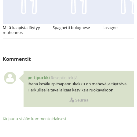
Mitä-kaapista-löytyy-
Spaghetti bolognese
Lasagne
muhennos
Kommentit
peltipurkki
Reseptin tekijä
Ihana kesäkurpitsapannukakku on mehevä ja täyttävä.
Herkullisella tavalla lisää kasviksia ruokavalioon.
Seuraa
Kirjaudu sisään kommentoidaksesi