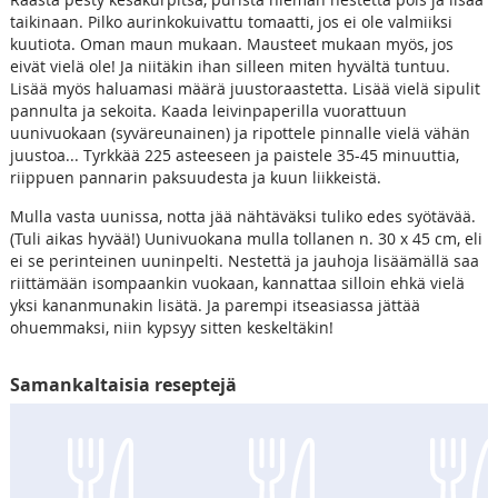
taikinaan. Pilko aurinkokuivattu tomaatti, jos ei ole valmiiksi
kuutiota. Oman maun mukaan. Mausteet mukaan myös, jos
eivät vielä ole! Ja niitäkin ihan silleen miten hyvältä tuntuu.
Lisää myös haluamasi määrä juustoraastetta. Lisää vielä sipulit
pannulta ja sekoita. Kaada leivinpaperilla vuorattuun
uunivuokaan (syväreunainen) ja ripottele pinnalle vielä vähän
juustoa... Tyrkkää 225 asteeseen ja paistele 35-45 minuuttia,
riippuen pannarin paksuudesta ja kuun liikkeistä.
Mulla vasta uunissa, notta jää nähtäväksi tuliko edes syötävää.
(Tuli aikas hyvää!) Uunivuokana mulla tollanen n. 30 x 45 cm, eli
ei se perinteinen uuninpelti. Nestettä ja jauhoja lisäämällä saa
riittämään isompaankin vuokaan, kannattaa silloin ehkä vielä
yksi kananmunakin lisätä. Ja parempi itseasiassa jättää
ohuemmaksi, niin kypsyy sitten keskeltäkin!
Samankaltaisia reseptejä