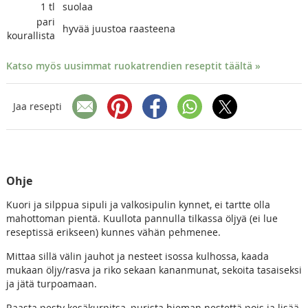
1
tl
suolaa
pari
hyvää juustoa raasteena
kourallista
Katso myös uusimmat ruokatrendien reseptit täältä »
Jaa resepti
Ohje
Kuori ja silppua sipuli ja valkosipulin kynnet, ei tartte olla
mahottoman pientä. Kuullota pannulla tilkassa öljyä (ei lue
reseptissä erikseen) kunnes vähän pehmenee.
Mittaa sillä välin jauhot ja nesteet isossa kulhossa, kaada
mukaan öljy/rasva ja riko sekaan kananmunat, sekoita tasaiseksi
ja jätä turpoamaan.
Raasta pesty kesäkurpitsa, purista hieman nestettä pois ja lisää