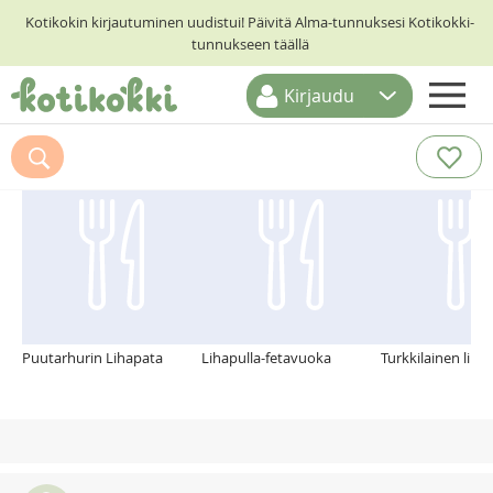
Kotikokin kirjautuminen uudistui! Päivitä Alma-tunnuksesi Kotikokki-
tunnukseen täällä
Kirjaudu
ETUSIVU
Suosittelemme myös
RESEPTIHAKU
RUOKATEEMAT
KESKUSTELUT
KOTIKOKIT
Puutarhurin Lihapata
Lihapulla-fetavuoka
Turkkilainen lins