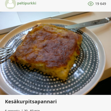
peltipurkki
19 649
Kesäkurpitsapannari
6 annosta
30 - 60 min