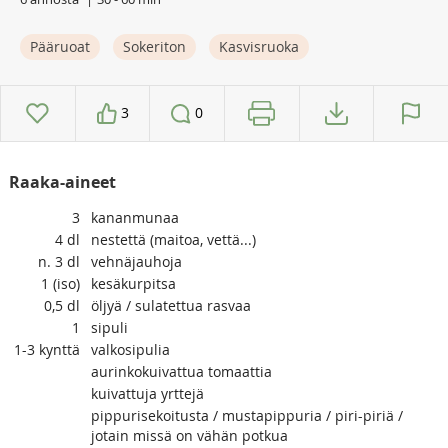
Pääruoat
Sokeriton
Kasvisruoka
3
0
Raaka-aineet
3
kananmunaa
4
dl
nestettä (maitoa, vettä...)
n. 3
dl
vehnäjauhoja
1
(iso)
kesäkurpitsa
0,5
dl
öljyä / sulatettua rasvaa
1
sipuli
1-3
kynttä
valkosipulia
aurinkokuivattua tomaattia
kuivattuja yrttejä
pippurisekoitusta / mustapippuria / piri-piriä /
jotain missä on vähän potkua