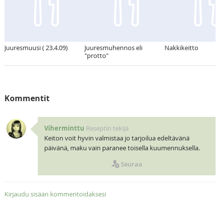
Juuresmuusi ( 23.4.09)
Juuresmuhennos eli
Nakkikeitto
"protto"
Kommentit
Viherminttu
Reseptin tekijä
Keiton voit hyvin valmistaa jo tarjoilua edeltävänä
päivänä, maku vain paranee toisella kuumennuksella.
Seuraa
Kirjaudu sisään kommentoidaksesi