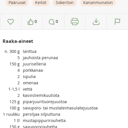
Pääruoat
Keitot
Sokeriton
Kananmunaton
0
0
Raaka-aineet
n. 300
g
lanttua
5
jauhoista perunaa
150
g
juuriselleriä
4
porkkanaa
2
sipulia
2
omenaa
1-1,5
l
vettä
2
kasvisliemikuutiota
125
g
piparjuurituorejuustoa
100
g
savuporo- tai mustaleimasulatejuustoa
1
ruukku
persiljaa silputtuna
1
tl
mustapippurirouhetta
150
g
savupororouhetta