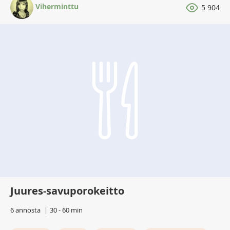
Viherminttu
5 904
Juures-savuporokeitto
6 annosta
30 - 60 min