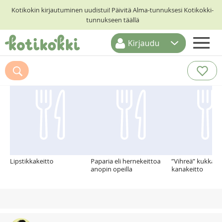
Kotikokin kirjautuminen uudistui! Päivitä Alma-tunnuksesi Kotikokki-
tunnukseen täällä
Kirjaudu
ETUSIVU
Suosittelemme myös
RESEPTIHAKU
RUOKATEEMAT
KESKUSTELUT
KOTIKOKIT
Lipstikkakeitto
Paparia eli hernekeittoa
”Vihreä” kukkakaa
anopin opeilla
kanakeitto