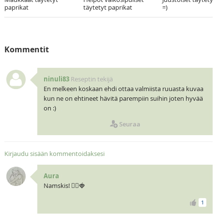
paprikat
täytetyt paprikat
=)
Kommentit
ninuli83
Reseptin tekijä
En melkeen koskaan ehdi ottaa valmiista ruuasta kuvaa
kun ne on ehtineet hävitä parempiin suihin joten hyvää
on :)
Seuraa
Kirjaudu sisään kommentoidaksesi
Aura
Namskis! 🧝‍♀️🍓
1