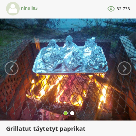
ninuli83
32 733
‹
›
Grillatut täytetyt paprikat