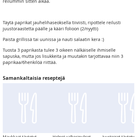
reilummin sitten aikaa.
Täytä paprikat jauhelihaseoksella tiiviisti, ripottele reilusti
juustoraastetta päälle ja kääri folioon (2/nyytti)
Paista grillissä tai uunissa ja nauti salaatin kera :)
Tuosta 3 paprikasta tulee 3 oikeen nälkäiselle ihmiselle
sapuska, mutta jos lisukkeita ja muutakin tarjottavaa niin 3
paprikaa/6henkilöä riittää.
Samankaltaisia reseptejä
Maukkaat täytetyt
Helpot valkosipuliset
Juustoiset täytetyt