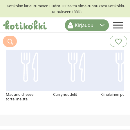
Kotikokin kirjautuminen uudistui! Päivitä Alma-tunnuksesi Kotikokki-
tunnukseen täällä
Kirjaudu
ETUSIVU
Suosittelemme myös
RESEPTIHAKU
RUOKATEEMAT
KESKUSTELUT
KOTIKOKIT
Mac and cheese
Currynuudelit
Kiinalainen poss
tortellineista