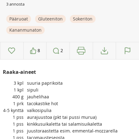
3 annosta
Pääruoat
Gluteeniton
Sokeriton
Kananmunaton
8
2
Raaka-aineet
3
kpl
suuria paprikoita
1
kpl
sipuli
400
g
jauhelihaa
1
prk
tacokastike hot
4-5
kynttä
valkosipulia
1
pss
aurajuustoa (pkt tai pussi murua)
1
pss
kinkkusuikaletta tai salamisuikaletta
1
pss
juustoraastetta esim. emmental-mozzarella
1
pss
tacomausteseosta