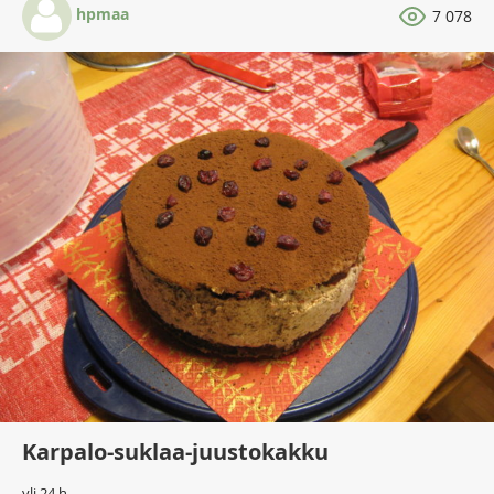
hpmaa
7 078
Karpalo-suklaa-juustokakku
yli 24 h