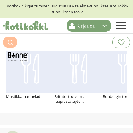
Kotikokin kirjautuminen uudistui! Päivitä Alma-tunnuksesi Kotikokki-
tunnukseen täällä
Kirjaudu
ETUSIVU
Suosittelemme myös
RESEPTIHAKU
RUOKATEEMAT
KESKUSTELUT
KOTIKOKIT
Mustikkamarmeladit
Britatorttu kerma-
Runbergin tortut
raejuustotäytellä