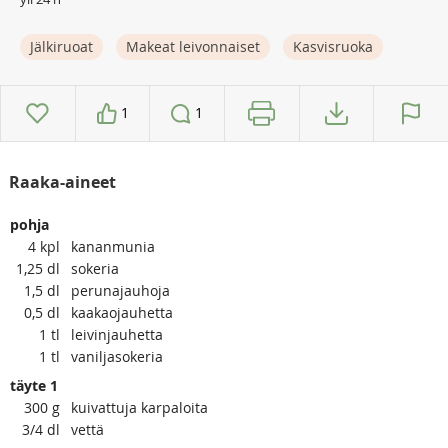
Jälkiruoat
Makeat leivonnaiset
Kasvisruoka
1
1
Raaka-aineet
pohja
4
kpl
kananmunia
1,25
dl
sokeria
1,5
dl
perunajauhoja
0,5
dl
kaakaojauhetta
1
tl
leivinjauhetta
1
tl
vaniljasokeria
täyte 1
300
g
kuivattuja karpaloita
3/4
dl
vettä