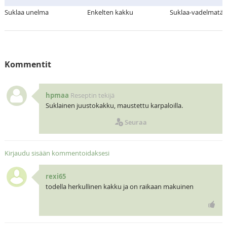
Suklaa unelma
Enkelten kakku
Suklaa-vadelmatä
Kommentit
hpmaa
Reseptin tekijä
Suklainen juustokakku, maustettu karpaloilla.
Seuraa
Kirjaudu sisään kommentoidaksesi
rexi65
todella herkullinen kakku ja on raikaan makuinen