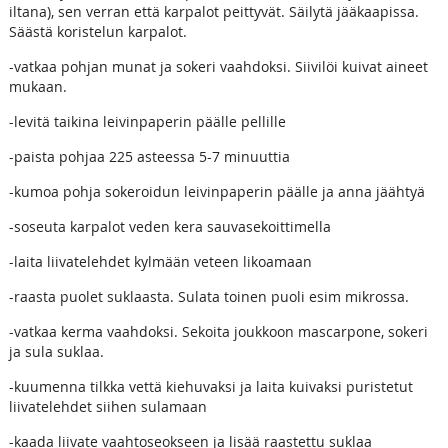
iltana), sen verran että karpalot peittyvät. Säilytä jääkaapissa.
Säästä koristelun karpalot.
-vatkaa pohjan munat ja sokeri vaahdoksi. Siivilöi kuivat aineet
mukaan.
-levitä taikina leivinpaperin päälle pellille
-paista pohjaa 225 asteessa 5-7 minuuttia
-kumoa pohja sokeroidun leivinpaperin päälle ja anna jäähtyä
-soseuta karpalot veden kera sauvasekoittimella
-laita liivatelehdet kylmään veteen likoamaan
-raasta puolet suklaasta. Sulata toinen puoli esim mikrossa.
-vatkaa kerma vaahdoksi. Sekoita joukkoon mascarpone, sokeri
ja sula suklaa.
-kuumenna tilkka vettä kiehuvaksi ja laita kuivaksi puristetut
liivatelehdet siihen sulamaan
-kaada liivate vaahtoseokseen ja lisää raastettu suklaa