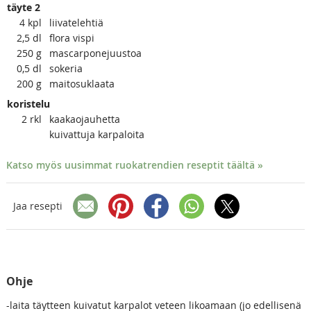
täyte 2
4
kpl
liivatelehtiä
2,5
dl
flora vispi
250
g
mascarponejuustoa
0,5
dl
sokeria
200
g
maitosuklaata
koristelu
2
rkl
kaakaojauhetta
kuivattuja karpaloita
Katso myös uusimmat ruokatrendien reseptit täältä »
Jaa resepti
Ohje
-laita täytteen kuivatut karpalot veteen likoamaan (jo edellisenä