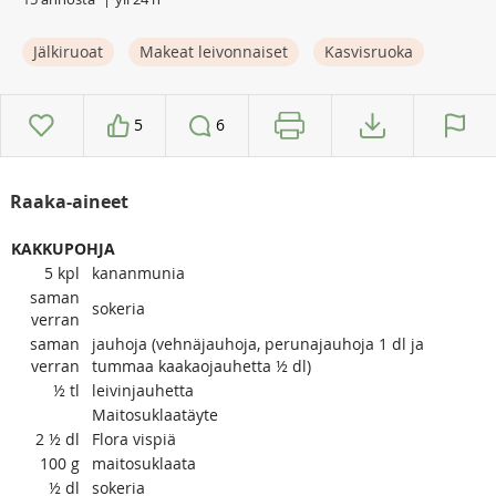
Jälkiruoat
Makeat leivonnaiset
Kasvisruoka
5
6
Raaka-aineet
KAKKUPOHJA
5
kpl
kananmunia
saman
sokeria
verran
saman
jauhoja (vehnäjauhoja, perunajauhoja 1 dl ja
verran
tummaa kaakaojauhetta ½ dl)
½
tl
leivinjauhetta
Maitosuklaatäyte
2 ½
dl
Flora vispiä
100
g
maitosuklaata
½
dl
sokeria