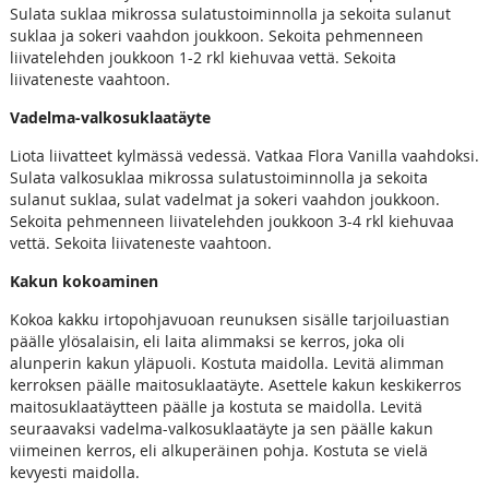
Sulata suklaa mikrossa sulatustoiminnolla ja sekoita sulanut
suklaa ja sokeri vaahdon joukkoon. Sekoita pehmenneen
liivatelehden joukkoon 1-2 rkl kiehuvaa vettä. Sekoita
liivateneste vaahtoon.
Vadelma-valkosuklaatäyte
Liota liivatteet kylmässä vedessä. Vatkaa Flora Vanilla vaahdoksi.
Sulata valkosuklaa mikrossa sulatustoiminnolla ja sekoita
sulanut suklaa, sulat vadelmat ja sokeri vaahdon joukkoon.
Sekoita pehmenneen liivatelehden joukkoon 3-4 rkl kiehuvaa
vettä. Sekoita liivateneste vaahtoon.
Kakun kokoaminen
Kokoa kakku irtopohjavuoan reunuksen sisälle tarjoiluastian
päälle ylösalaisin, eli laita alimmaksi se kerros, joka oli
alunperin kakun yläpuoli. Kostuta maidolla. Levitä alimman
kerroksen päälle maitosuklaatäyte. Asettele kakun keskikerros
maitosuklaatäytteen päälle ja kostuta se maidolla. Levitä
seuraavaksi vadelma-valkosuklaatäyte ja sen päälle kakun
viimeinen kerros, eli alkuperäinen pohja. Kostuta se vielä
kevyesti maidolla.