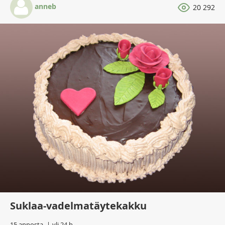
anneb
20 292
Suklaa-vadelmatäytekakku
15 annosta
yli 24 h