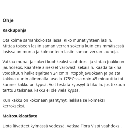
Ohje
Kakkupohja
Ota kolme samankokoista lasia. Riko munat yhteen lasiin.
Mittaa toiseen lasiin saman verran sokeria kuin ensimmäisessä
lasissa on munia ja kolmanteen lasiin saman verran jauhoja.
Vatkaa munat ja sokeri kuohkeaksi vaahdoksi ja sihtaa joukkoon
jauhoseos. Kääntele ainekset varovasti sekaisin. Kaada taikina
voideltuun halkaisijaltaan 24 cm:n irtopohjavuokaan ja paista
kakkua uunin alimmalla tasolla 175°C:ssa noin 45 minuuttia tai
kunnes kakku on kypsä. Voit testata kypsyyttä tikulla: jos tikkuun
tarttuu taikinaa, kakku ei ole vielä kypsä.
Kun kakku on kokonaan jäähtynyt, leikkaa se kolmeksi
kerrokseksi.
Maitosuklaatäyte
Liota liivatteet kylmässä vedessä. Vatkaa Flora Vispi vaahdoksi.