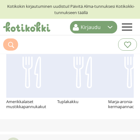
Kotikokin kirjautuminen uudistui! Päivitä Alma-tunnuksesi Kotikokki-
tunnukseen täällä
Kirjaudu
ETUSIVU
Suosittelemme myös
RESEPTIHAKU
RUOKATEEMAT
KESKUSTELUT
KOTIKOKIT
Amerikkalaiset
Tuplakakku
Marja-aronia- ja
mustikkapannukakut
kermapannacotta