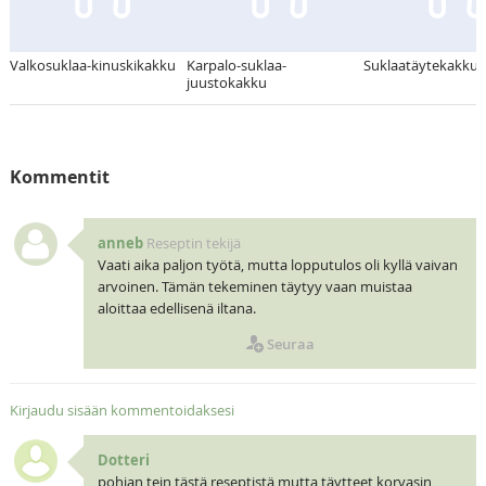
Valkosuklaa-kinuskikakku
Karpalo-suklaa-
Suklaatäytekakku
juustokakku
Kommentit
anneb
Reseptin tekijä
Vaati aika paljon työtä, mutta lopputulos oli kyllä vaivan
arvoinen. Tämän tekeminen täytyy vaan muistaa
aloittaa edellisenä iltana.
Seuraa
Kirjaudu sisään kommentoidaksesi
Dotteri
pohjan tein tästä reseptistä mutta täytteet korvasin