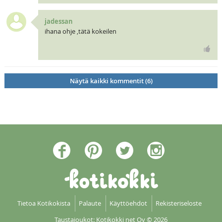
jadessan
ihana ohje ,tätä kokeilen
Näytä kaikki kommentit (6)
Tietoa Kotikokista
Palaute
Käyttöehdot
Rekisteriseloste
Taustajoukot: Kotikokki net Oy
© 2026