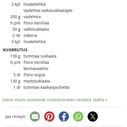
2
kpl
liivatelehtiä
Vadelma-valkosuklaatäyte
200
g
vadelmia
½
prk
Flora Vanillaa
50
g
valkosuklaata
2
rkl
sokeria
3
kpl
liivatelehtiä
KUORRUTUS
130
g
tummaa suklaata
½
prk
Flora Vanillaa
kermavaahto
5
dl
Flora vispiä
130
g
maitosuklaata
1
dl
tummaa kaakaojauhetta
Katso myös uusimmat ruokatrendien reseptit täältä »
Jaa resepti