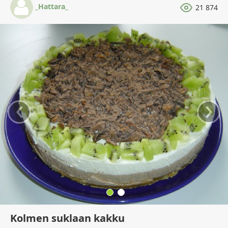
_Hattara_
21 874
‹
›
Kolmen suklaan kakku