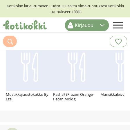
Kotikokin kirjautuminen uudistui! Päivitä Alma-tunnuksesi Kotikokki-
tunnukseen täällä
Kirjaudu
ETUSIVU
Suosittelemme myös
RESEPTIHAKU
RUOKATEEMAT
KESKUSTELUT
KOTIKOKIT
Mustikkajuustokakku By
Pasha? (Frozen Orange-
Mansikkaleivospi
Ezzi
Pecan Molds)