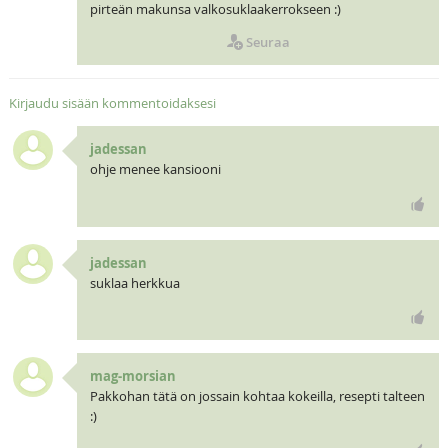
pirteän makunsa valkosuklaakerrokseen :)
Seuraa
Kirjaudu sisään kommentoidaksesi
jadessan
ohje menee kansiooni
jadessan
suklaa herkkua
mag-morsian
Pakkohan tätä on jossain kohtaa kokeilla, resepti talteen
:)