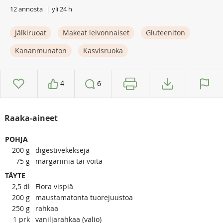
12 annosta
yli 24 h
Jälkiruoat
Makeat leivonnaiset
Gluteeniton
Kananmunaton
Kasvisruoka
4
6
Raaka-aineet
POHJA
200
g
digestivekeksejä
75
g
margariinia tai voita
TÄYTE
2,5
dl
Flora vispiä
200
g
maustamatonta tuorejuustoa
250
g
rahkaa
1
prk
vaniljarahkaa (valio)