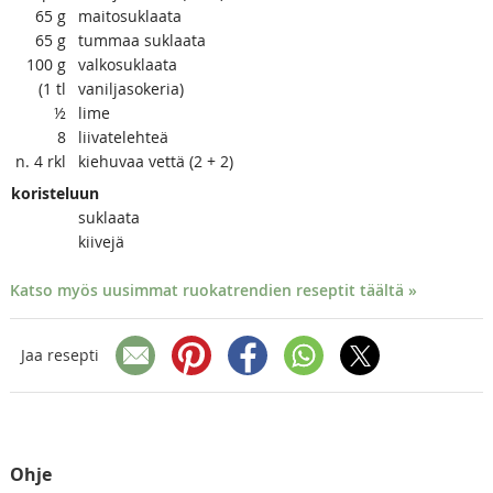
65
g
maitosuklaata
65
g
tummaa suklaata
100
g
valkosuklaata
(1
tl
vaniljasokeria)
½
lime
8
liivatelehteä
n. 4
rkl
kiehuvaa vettä (2 + 2)
koristeluun
suklaata
kiivejä
Katso myös uusimmat ruokatrendien reseptit täältä »
Jaa resepti
Ohje