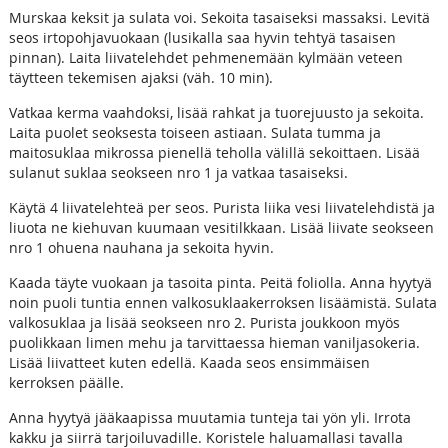
Murskaa keksit ja sulata voi. Sekoita tasaiseksi massaksi. Levitä
seos irtopohjavuokaan (lusikalla saa hyvin tehtyä tasaisen
pinnan). Laita liivatelehdet pehmenemään kylmään veteen
täytteen tekemisen ajaksi (väh. 10 min).
Vatkaa kerma vaahdoksi, lisää rahkat ja tuorejuusto ja sekoita.
Laita puolet seoksesta toiseen astiaan. Sulata tumma ja
maitosuklaa mikrossa pienellä teholla välillä sekoittaen. Lisää
sulanut suklaa seokseen nro 1 ja vatkaa tasaiseksi.
Käytä 4 liivatelehteä per seos. Purista liika vesi liivatelehdistä ja
liuota ne kiehuvan kuumaan vesitilkkaan. Lisää liivate seokseen
nro 1 ohuena nauhana ja sekoita hyvin.
Kaada täyte vuokaan ja tasoita pinta. Peitä foliolla. Anna hyytyä
noin puoli tuntia ennen valkosuklaakerroksen lisäämistä. Sulata
valkosuklaa ja lisää seokseen nro 2. Purista joukkoon myös
puolikkaan limen mehu ja tarvittaessa hieman vaniljasokeria.
Lisää liivatteet kuten edellä. Kaada seos ensimmäisen
kerroksen päälle.
Anna hyytyä jääkaapissa muutamia tunteja tai yön yli. Irrota
kakku ja siirrä tarjoiluvadille. Koristele haluamallasi tavalla