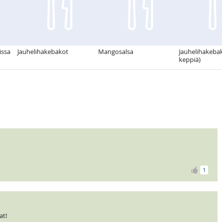
issa
Jauhelihakebakot
Mangosalsa
Jauhelihakeba
keppiä)
1
at!