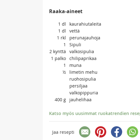
Raaka-aineet
1
dl
kaurahiutaleita
1
dl
vettä
1
rkl
perunajauhoja
1
Sipuli
2
kynttä
valkosipulia
1
palko
chilipaprikaa
1
muna
½
limetin mehu
ruohosipulia
persiljaa
valkopippuria
400
g
jauhelihaa
Katso myös uusimmat ruokatrendien resept
Jaa resepti