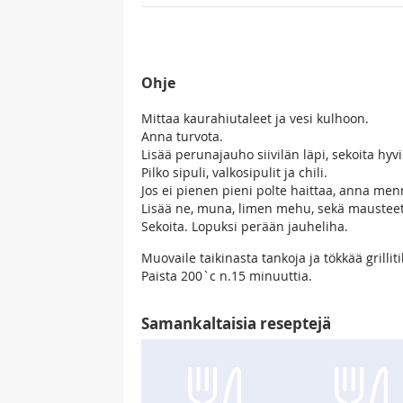
Ohje
Mittaa kaurahiutaleet ja vesi kulhoon.
Anna turvota.
Lisää perunajauho siivilän läpi, sekoita hyvi
Pilko sipuli, valkosipulit ja chili.
Jos ei pienen pieni polte haittaa, anna me
Lisää ne, muna, limen mehu, sekä mausteet j
Sekoita. Lopuksi perään jauheliha.
Muovaile taikinasta tankoja ja tökkää grillit
Paista 200`c n.15 minuuttia.
Samankaltaisia reseptejä