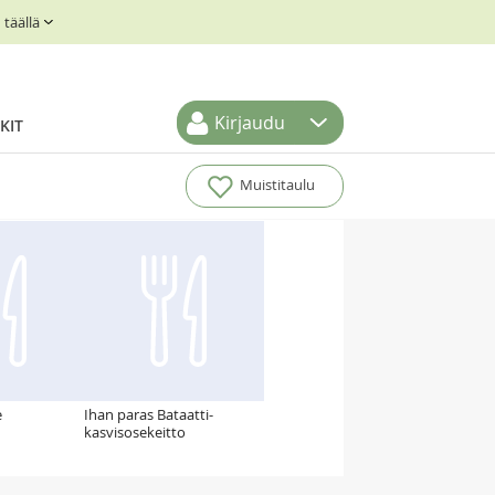
täällä
Kirjaudu
KIT
Muistitaulu
e
Ihan paras Bataatti-
kasvisosekeitto