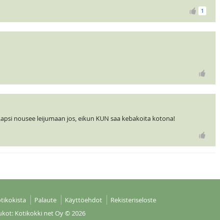
1
Lapsi nousee leijumaan jos, eikun KUN saa kebakoita kotona!
tikokista
Palaute
Käyttöehdot
Rekisteriseloste
ukot: Kotikokki net Oy
© 2026