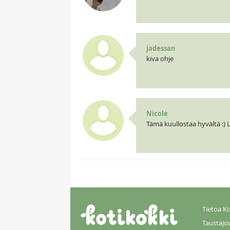
jadessan
kiva ohje
Nicole
Tämä kuullostaa hyvältä :) 
Tietoa Ko
Taustajo