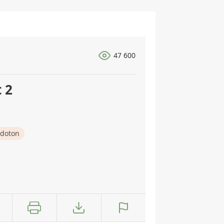
47 600
 2
doton