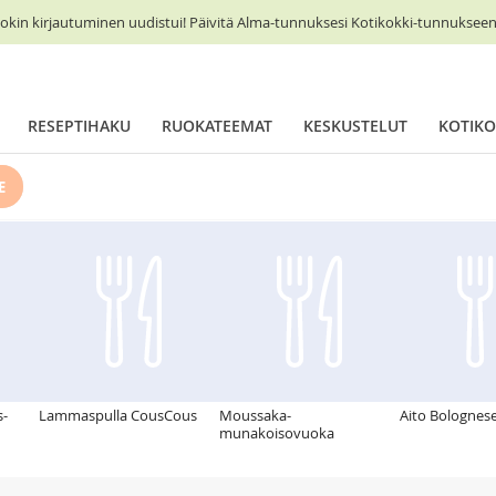
okin kirjautuminen uudistui! Päivitä Alma-tunnuksesi Kotikokki-tunnukseen 
RESEPTIHAKU
RUOKATEEMAT
KESKUSTELUT
KOTIKO
E
s-
Lammaspulla CousCous
Moussaka-
Aito Bolognes
munakoisovuoka