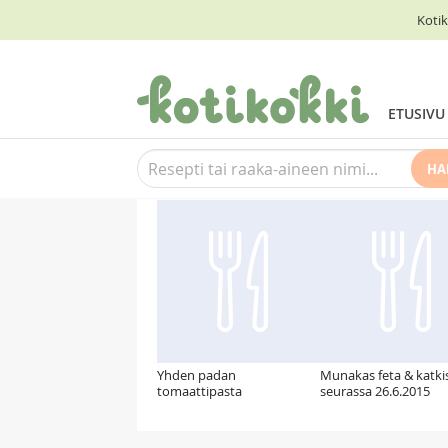
Kotik
ETUSIVU
HA
Suosittelemme myös
Yhden padan
Munakas feta & katki
tomaattipasta
seurassa 26.6.2015