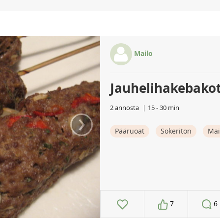
Mailo
Jauhelihakebakot
2 annosta
15 - 30 min
›
Pääruoat
Sokeriton
Mai
7
6