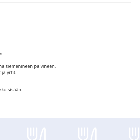
n.
nnä siemenineen päivineen.
a yrtit.
ikku sisään.