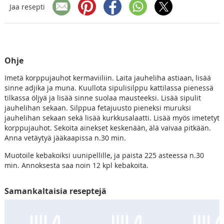
Jaa resepti
Ohje
Imetä korppujauhot kermaviiliin. Laita jauheliha astiaan, lisää
sinne adjika ja muna. Kuullota sipulisilppu kattilassa pienessä
tilkassa öljyä ja lisää sinne suolaa mausteeksi. Lisää sipulit
jauhelihan sekaan. Silppua fetajuusto pieneksi muruksi
jauhelihan sekaan sekä lisää kurkkusalaatti. Lisää myös imetetyt
korppujauhot. Sekoita ainekset keskenään, älä vaivaa pitkään.
Anna vetäytyä jääkaapissa n.30 min.
Muotoile kebakoiksi uunipellille, ja paista 225 asteessa n.30
min. Annoksesta saa noin 12 kpl kebakoita.
Samankaltaisia reseptejä