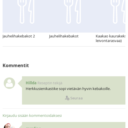
Jauhelihakebakot 2
Jauhelihakebakot
Kaakao kaurakeksit
leivontarasvaa)
Kommentit
Hillda
Reseptin tekijä
Herkkusienikastike sopi vietävän hyvin kebakoille.
Seuraa
Kirjaudu sisään kommentoidaksesi