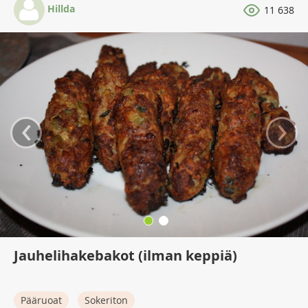
Hillda
11 638
‹
›
Jauhelihakebakot (ilman keppiä)
Pääruoat
Sokeriton