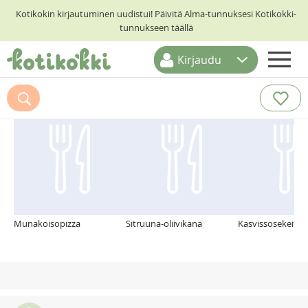
Kotikokin kirjautuminen uudistui! Päivitä Alma-tunnuksesi Kotikokki-
tunnukseen täällä
Kirjaudu
ETUSIVU
Suosittelemme myös
RESEPTIHAKU
RUOKATEEMAT
KESKUSTELUT
KOTIKOKIT
Munakoisopizza
Sitruuna-oliivikana
Kasvissosekeitto