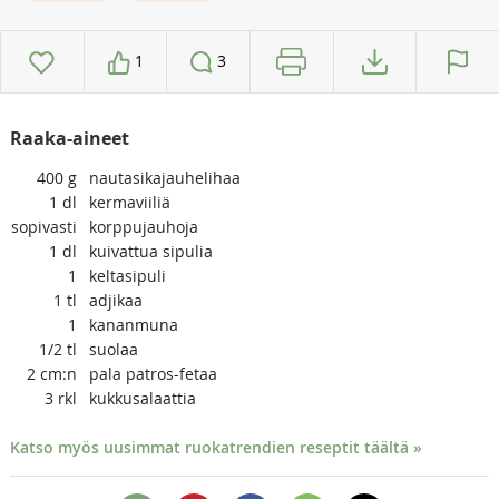
1
3
Raaka-aineet
400
g
nautasikajauhelihaa
1
dl
kermaviiliä
sopivasti
korppujauhoja
1
dl
kuivattua sipulia
1
keltasipuli
1
tl
adjikaa
1
kananmuna
1/2
tl
suolaa
2
cm:n
pala patros-fetaa
3
rkl
kukkusalaattia
Katso myös uusimmat ruokatrendien reseptit täältä »