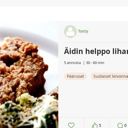
Tasty
Äidin helppo lih
5 annosta
30 - 60 min
Pääruoat
Suolaiset leivonna
5
0