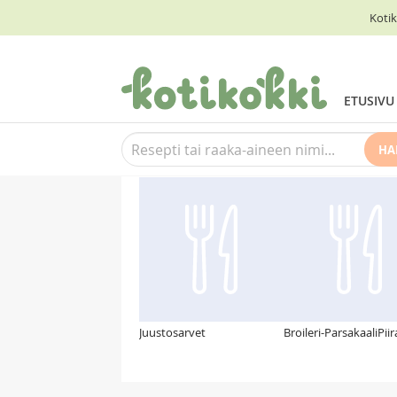
Kotik
ETUSIVU
HA
Suosittelemme myös
Juustosarvet
Broileri-ParsakaaliPii