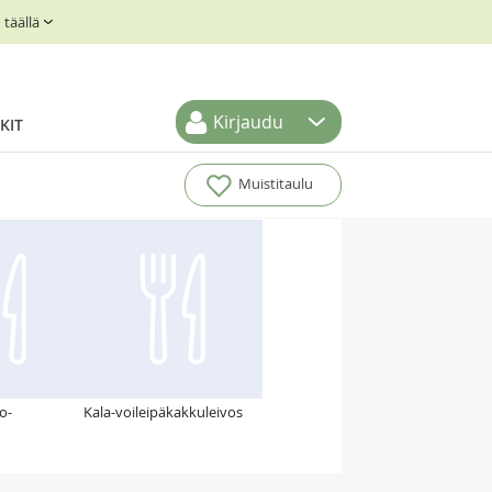
täällä
Kirjaudu
KIT
Muistitaulu
o-
Kala-voileipäkakkuleivos