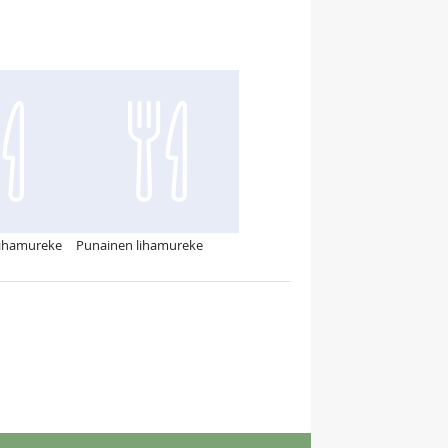
lihamureke
Punainen lihamureke