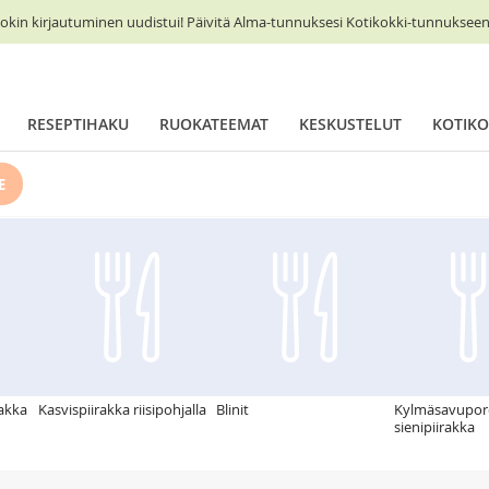
okin kirjautuminen uudistui! Päivitä Alma-tunnuksesi Kotikokki-tunnukseen 
RESEPTIHAKU
RUOKATEEMAT
KESKUSTELUT
KOTIKO
E
rakka
Kasvispiirakka riisipohjalla
Blinit
Kylmäsavupor
sienipiirakka