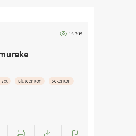
16 303
amureke
iset
Gluteeniton
Sokeriton