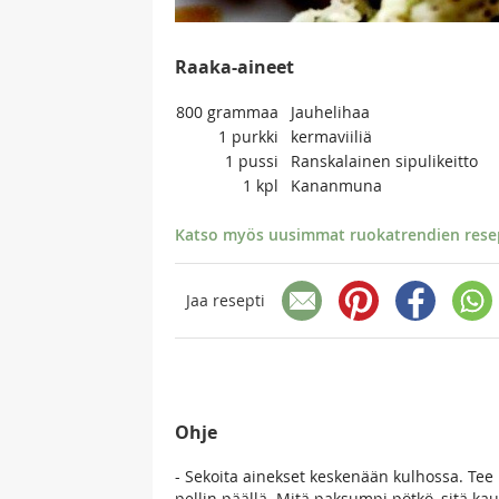
Raaka-aineet
800
grammaa
Jauhelihaa
1
purkki
kermaviiliä
1
pussi
Ranskalainen sipulikeitto
1
kpl
Kananmuna
Katso myös uusimmat ruokatrendien resept
Jaa resepti
Ohje
- Sekoita ainekset keskenään kulhossa. Tee
pellin päällä. Mitä paksumpi pötkö, sitä k