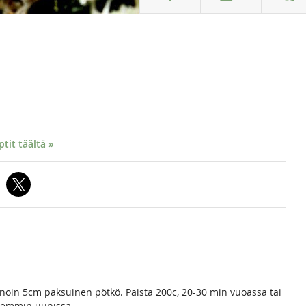
it täältä »
 noin 5cm paksuinen pötkö. Paista 200c, 20-30 min vuoassa tai
auemmin uunissa.