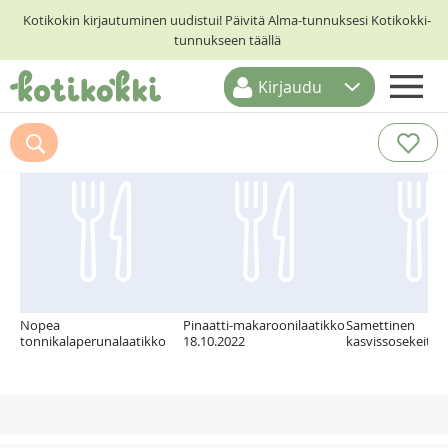
Kotikokin kirjautuminen uudistui! Päivitä Alma-tunnuksesi Kotikokki-
tunnukseen täällä
Kirjaudu
ETUSIVU
Suosittelemme myös
RESEPTIHAKU
RUOKATEEMAT
KESKUSTELUT
KOTIKOKIT
Nopea
Pinaatti-makaroonilaatikko
Samettinen
tonnikalaperunalaatikko
18.10.2022
kasvissosekeitto