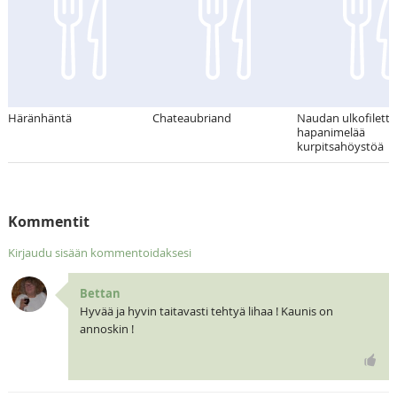
Häränhäntä
Chateaubriand
Naudan ulkofilettä
hapanimelää
kurpitsahöystöä
Kommentit
Kirjaudu sisään kommentoidaksesi
Bettan
Hyvää ja hyvin taitavasti tehtyä lihaa ! Kaunis on
annoskin !