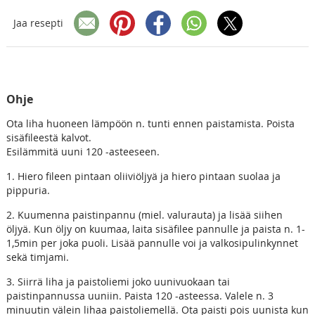
Jaa resepti
Ohje
Ota liha huoneen lämpöön n. tunti ennen paistamista. Poista
sisäfileestä kalvot.
Esilämmitä uuni 120 -asteeseen.
1. Hiero fileen pintaan oliiviöljyä ja hiero pintaan suolaa ja
pippuria.
2. Kuumenna paistinpannu (miel. valurauta) ja lisää siihen
öljyä. Kun öljy on kuumaa, laita sisäfilee pannulle ja paista n. 1-
1,5min per joka puoli. Lisää pannulle voi ja valkosipulinkynnet
sekä timjami.
3. Siirrä liha ja paistoliemi joko uunivuokaan tai
paistinpannussa uuniin. Paista 120 -asteessa. Valele n. 3
minuutin välein lihaa paistoliemellä. Ota paisti pois uunista kun