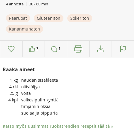
4 annosta
30 - 60 min
Pääruoat
Gluteeniton
Sokeriton
Kananmunaton
3
1
Raaka-aineet
1
kg
naudan sisäfileetä
4
rkl
oliiviöljyä
25
g
voita
4
kpl
valkosipulin kynttä
timjamin oksia
suolaa ja pippuria
Katso myös uusimmat ruokatrendien reseptit täältä »