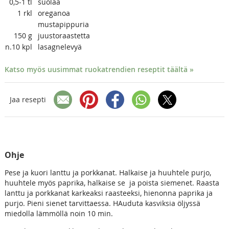
0,5-1
tl
suolaa
1
rkl
oreganoa
mustapippuria
150
g
juustoraastetta
n.10
kpl
lasagnelevyä
Katso myös uusimmat ruokatrendien reseptit täältä »
Jaa resepti
Ohje
Pese ja kuori lanttu ja porkkanat. Halkaise ja huuhtele purjo,
huuhtele myös paprika, halkaise se ja poista siemenet. Raasta
lanttu ja porkkanat karkeaksi raasteeksi, hienonna paprika ja
purjo. Pieni sienet tarvittaessa. HAuduta kasviksia öljyssä
miedolla lämmöllä noin 10 min.