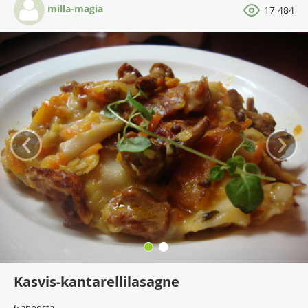
milla-magia
17 484
‹
›
Kasvis-kantarellilasagne
6 annosta