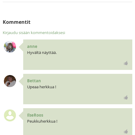
Kommentit
Kirjaudu sisään kommentoidaksesi
anne
Hyvältä näyttää.
Bettan
Upeaa herkkua !
IlseRoos
Peukkuherkkua !