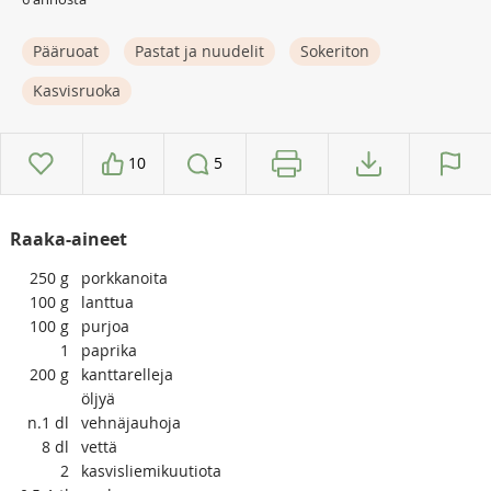
Pääruoat
Pastat ja nuudelit
Sokeriton
Kasvisruoka
10
5
Raaka-aineet
250
g
porkkanoita
100
g
lanttua
100
g
purjoa
1
paprika
200
g
kanttarelleja
öljyä
n.1
dl
vehnäjauhoja
8
dl
vettä
2
kasvisliemikuutiota