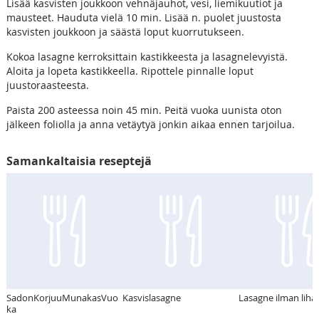
Lisää kasvisten joukkoon vehnäjauhot, vesi, liemikuutiot ja
mausteet. Hauduta vielä 10 min. Lisää n. puolet juustosta
kasvisten joukkoon ja säästä loput kuorrutukseen.
Kokoa lasagne kerroksittain kastikkeesta ja lasagnelevyistä.
Aloita ja lopeta kastikkeella. Ripottele pinnalle loput
juustoraasteesta.
Paista 200 asteessa noin 45 min. Peitä vuoka uunista oton
jälkeen foliolla ja anna vetäytyä jonkin aikaa ennen tarjoilua.
Samankaltaisia reseptejä
SadonKorjuuMunakasVuo
Kasvislasagne
Lasagne ilman liha
ka