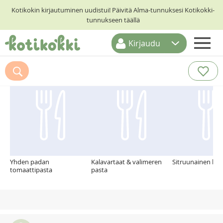
Kotikokin kirjautuminen uudistui! Päivitä Alma-tunnuksesi Kotikokki-
tunnukseen täällä
Kirjaudu
ETUSIVU
Suosittelemme myös
RESEPTIHAKU
RUOKATEEMAT
KESKUSTELUT
KOTIKOKIT
Yhden padan
Kalavartaat & valimeren
Sitruunainen ka
tomaattipasta
pasta