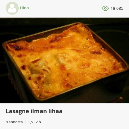
tiina
18 085
Lasagne ilman lihaa
8 annosta
1,5 - 2 h