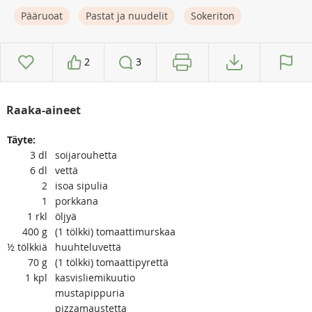
Pääruoat
Pastat ja nuudelit
Sokeriton
2
3
Raaka-aineet
Täyte:
3
dl
soijarouhetta
6
dl
vettä
2
isoa sipulia
1
porkkana
1
rkl
öljyä
400
g
(1 tölkki) tomaattimurskaa
½
tölkkiä
huuhteluvettä
70
g
(1 tölkki) tomaattipyrettä
1
kpl
kasvisliemikuutio
mustapippuria
pizzamaustetta