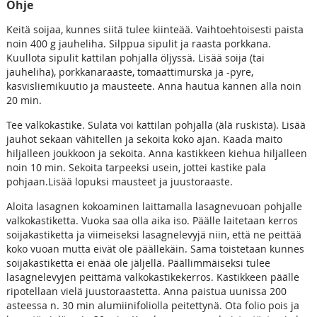
Ohje
Keitä soijaa, kunnes siitä tulee kiinteää. Vaihtoehtoisesti paista
noin 400 g jauheliha. Silppua sipulit ja raasta porkkana.
Kuullota sipulit kattilan pohjalla öljyssä. Lisää soija (tai
jauheliha), porkkanaraaste, tomaattimurska ja -pyre,
kasvisliemikuutio ja mausteete. Anna hautua kannen alla noin
20 min.
Tee valkokastike. Sulata voi kattilan pohjalla (älä ruskista). Lisää
jauhot sekaan vähitellen ja sekoita koko ajan. Kaada maito
hiljalleen joukkoon ja sekoita. Anna kastikkeen kiehua hiljalleen
noin 10 min. Sekoita tarpeeksi usein, jottei kastike pala
pohjaan.Lisää lopuksi mausteet ja juustoraaste.
Aloita lasagnen kokoaminen laittamalla lasagnevuoan pohjalle
valkokastiketta. Vuoka saa olla aika iso. Päälle laitetaan kerros
soijakastiketta ja viimeiseksi lasagnelevyjä niin, että ne peittää
koko vuoan mutta eivät ole päällekäin. Sama toistetaan kunnes
soijakastiketta ei enää ole jäljellä. Päällimmäiseksi tulee
lasagnelevyjen peittämä valkokastikekerros. Kastikkeen päälle
ripotellaan vielä juustoraastetta. Anna paistua uunissa 200
asteessa n. 30 min alumiinifoliolla peitettynä. Ota folio pois ja