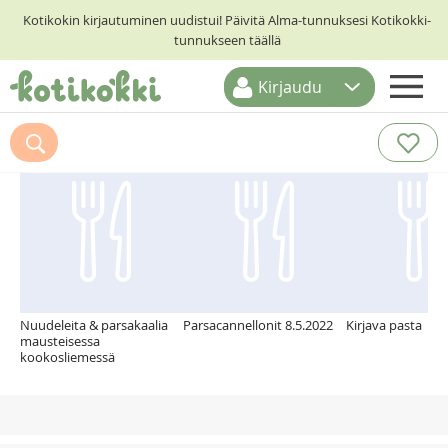
Kotikokin kirjautuminen uudistui! Päivitä Alma-tunnuksesi Kotikokki-
tunnukseen täällä
Kirjaudu
ETUSIVU
Suosittelemme myös
RESEPTIHAKU
RUOKATEEMAT
KESKUSTELUT
KOTIKOKIT
Nuudeleita & parsakaalia
Parsacannellonit 8.5.2022
Kirjava pasta
mausteisessa
kookosliemessä