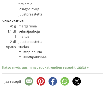
timjamia
lasagnelevyjä
juustoraastetta
Valkokastike:
70
g
margariinia
1,1
dl
vehnäjauhoja
1
l
maitoa
2
dl
juustoraastetta
ripaus
suolaa
mustapippuria
muskottipähkinää
Katso myös uusimmat ruokatrendien reseptit täältä »
Jaa resepti