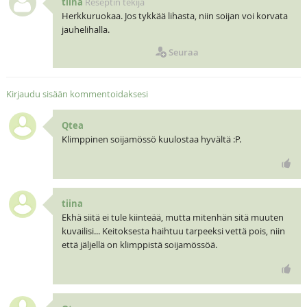
tiina
Reseptin tekijä
Herkkuruokaa. Jos tykkää lihasta, niin soijan voi korvata
jauhelihalla.
Seuraa
Kirjaudu sisään kommentoidaksesi
Qtea
Klimppinen soijamössö kuulostaa hyvältä :P.
tiina
Ekhä siitä ei tule kiinteää, mutta mitenhän sitä muuten
kuvailisi... Keitoksesta haihtuu tarpeeksi vettä pois, niin
että jäljellä on klimppistä soijamössöä.