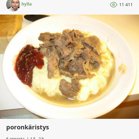
hylla
11 411
poronkäristys
6 annosta
1,5 - 2 h