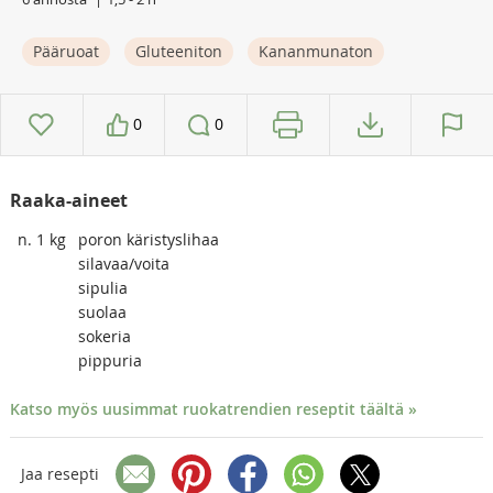
Pääruoat
Gluteeniton
Kananmunaton
0
0
Raaka-aineet
n. 1
kg
poron käristyslihaa
silavaa/voita
sipulia
suolaa
sokeria
pippuria
Katso myös uusimmat ruokatrendien reseptit täältä »
Jaa resepti