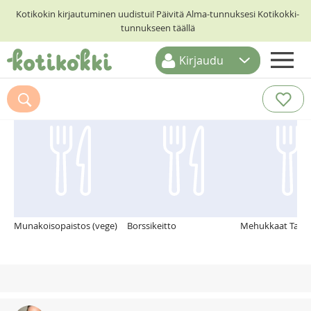
Kotikokin kirjautuminen uudistui! Päivitä Alma-tunnuksesi Kotikokki-
tunnukseen täällä
Kirjaudu
ETUSIVU
Suosittelemme myös
RESEPTIHAKU
RUOKATEEMAT
KESKUSTELUT
KOTIKOKIT
Munakoisopaistos (vege)
Borssikeitto
Mehukkaat Tacot 