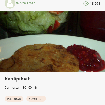
White Trash
13 991
Kaalipihvit
2 annosta
30 - 60 min
Pääruoat
Sokeriton