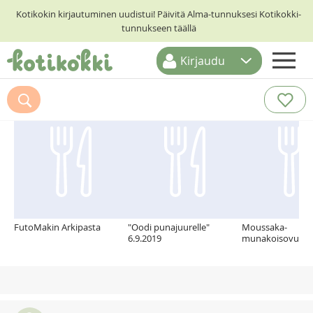
Kotikokin kirjautuminen uudistui! Päivitä Alma-tunnuksesi Kotikokki-
tunnukseen täällä
Kirjaudu
ETUSIVU
Suosittelemme myös
RESEPTIHAKU
RUOKATEEMAT
KESKUSTELUT
KOTIKOKIT
FutoMakin Arkipasta
"Oodi punajuurelle"
Moussaka-
6.9.2019
munakoisovuok