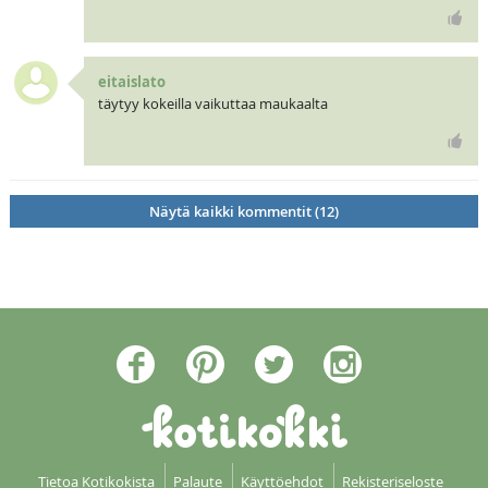
eitaislato
täytyy kokeilla vaikuttaa maukaalta
Näytä kaikki kommentit (12)
Tietoa Kotikokista
Palaute
Käyttöehdot
Rekisteriseloste