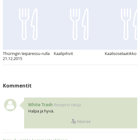
Thüringin leipäressu-rulla
Kaalipihvit
Kaalisoselaatikko
21.12.2015
Kommentit
White Trash
Reseptin tekijä
Halpa ja hyvä.
Seuraa