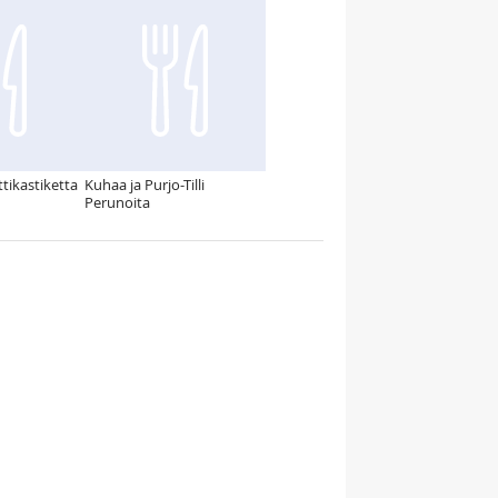
rttikastiketta
Kuhaa ja Purjo-Tilli
Perunoita