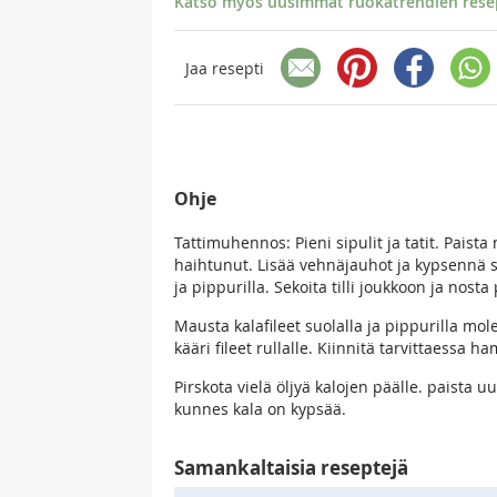
Katso myös uusimmat ruokatrendien resept
Jaa resepti
Ohje
Tattimuhennos: Pieni sipulit ja tatit. Paist
haihtunut. Lisää vehnäjauhot ja kypsennä s
ja pippurilla. Sekoita tilli joukkoon ja nosta
Mausta kalafileet suolalla ja pippurilla mol
kääri fileet rullalle. Kiinnitä tarvittaessa
Pirskota vielä öljyä kalojen päälle. paista u
kunnes kala on kypsää.
Samankaltaisia reseptejä