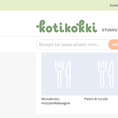
Kotik
ETUSIVU
HA
Suosittelemme myös
Munakoiso-
Pesto di rucola
mozzarellalasagne