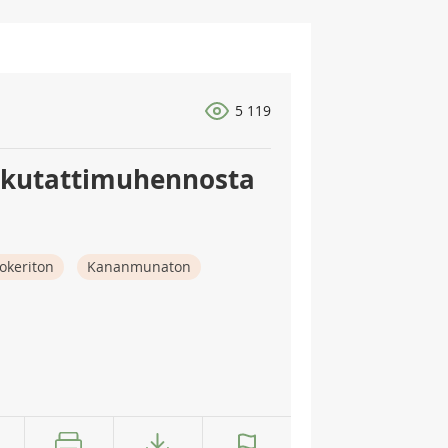
5 119
rkkutattimuhennosta
okeriton
Kananmunaton