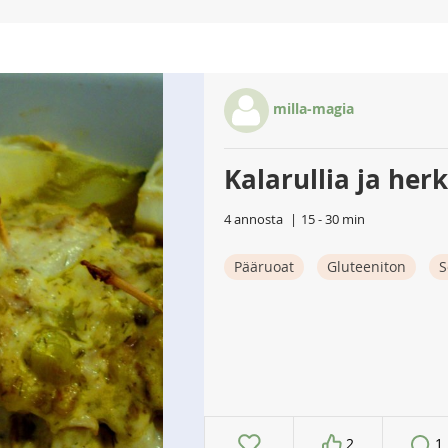
milla-magia
Kalarullia ja he
4 annosta
15 - 30 min
Pääruoat
Gluteeniton
S
2
1