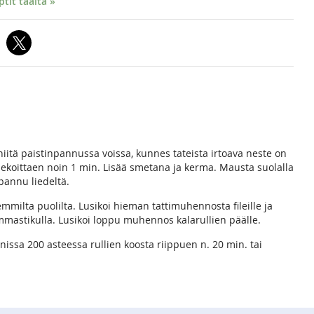
it täältä »
a niitä paistinpannussa voissa, kunnes tateista irtoava neste on
ekoittaen noin 1 min. Lisää smetana ja kerma. Mausta suolalla
 pannu liedeltä.
emmilta puolilta. Lusikoi hieman tattimuhennosta fileille ja
 hammastikulla. Lusikoi loppu muhennos kalarullien päälle.
unissa 200 asteessa rullien koosta riippuen n. 20 min. tai