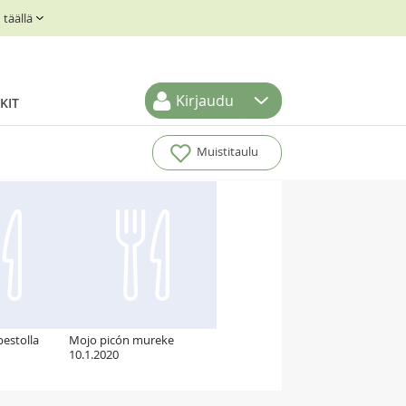
täällä
Kirjaudu
KIT
Muistitaulu
pestolla
Mojo picón mureke
10.1.2020