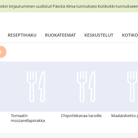
okin kirjautuminen uudistui! Päivitä Alma-tunnuksesi Kotikokki-tunnukseen 
RESEPTIHAKU
RUOKATEEMAT
KESKUSTELUT
KOTIKO
E
Tomaatti-
Chipotlekanaa tacoille.
Maalaiskeitto 
mozzarellapiirakka