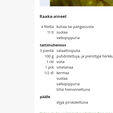
Raaka-aineet
4
filettä
kuhaa tai pangasiusta
1t
tl
suolaa
valkopippuria
tattimuhennos
3
pientä
salaattisipulia
100
g
puhdistettuja, ja pienittyjä herkk
1
rkl
voita
1
prk
smetanaa
1/2
dl
kermaa
suolaa
valkopippuria
tilliä hienonnettuna
päälle
öljyä pirskotettuna