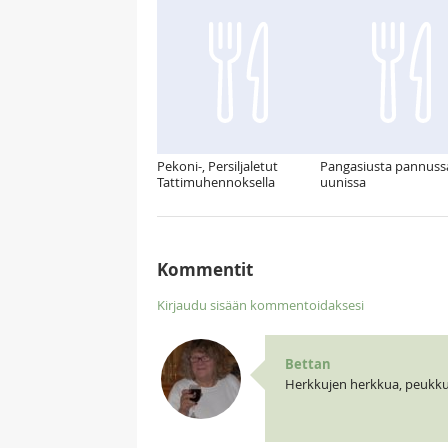
Pekoni-, Persiljaletut
Pangasiusta pannussa
Tattimuhennoksella
uunissa
Kommentit
Kirjaudu sisään kommentoidaksesi
Bettan
Herkkujen herkkua, peukkua