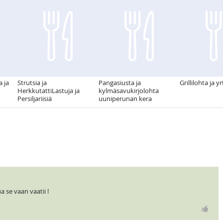
 ja
Strutsia ja
Pangasiusta ja
Grillilohta ja y
HerkkutattiLastuja ja
kylmäsavukirjolohta
Persiljariisiä
uuniperunan kera
 se vaan vaatii !