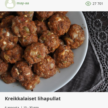
may-aa
27 701
Kreikkalaiset lihapullat
6 annosta
15 - 30 min