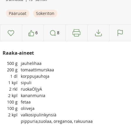
Pääruoat
Sokeriton
6
8
Raaka-aineet
500
g
jauhelihaa
200
g
tomaattimurskaa
1
dl
korppujauhoja
1
kpl
sipuli
2
rkl
ruokaÖljyÄ
2
kpl
kananmunia
100
g
fetaa
100
g
oliiveja
2
kpl
valkosipulinkynsiä
pippuria,suolaa, oreganoa, rakuunaa