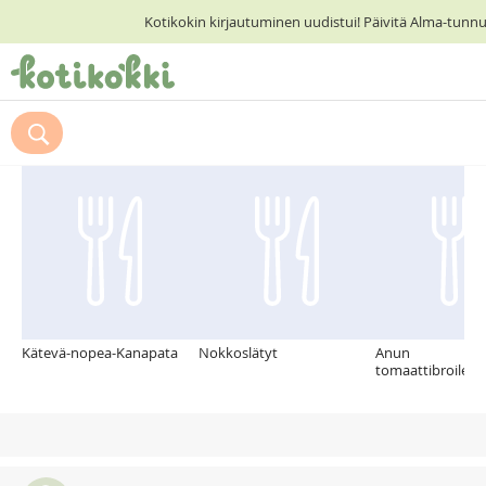
Kotikokin kirjautuminen uudistui! Päivitä Alma-tunn
ETUSIVU
Suosittelemme myös
RESEPTIHAKU
RUOKATEEMAT
KESKUSTELUT
KOTIKOKIT
Kätevä-nopea-Kanapata
Nokkoslätyt
Anun
tomaattibroilerip