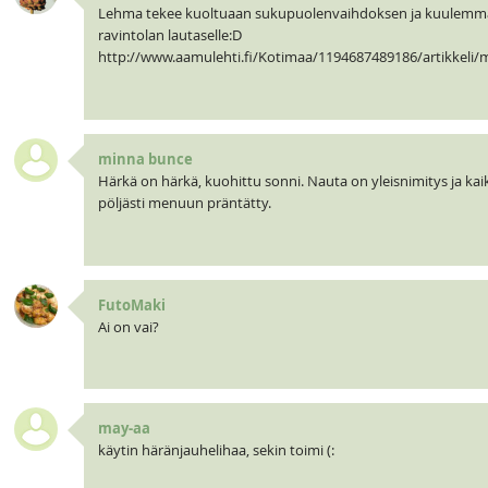
Lehma tekee kuoltuaan sukupuolenvaihdoksen ja kuulemma 
ravintolan lautaselle:D
http://www.aamulehti.fi/Kotimaa/1194687489186/artikkeli/
minna bunce
Härkä on härkä, kuohittu sonni. Nauta on yleisnimitys ja kaikk
pöljästi menuun präntätty.
FutoMaki
Ai on vai?
may-aa
käytin häränjauhelihaa, sekin toimi (: