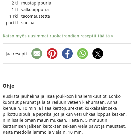
2
tl
mustapippuria
1
tl
valkopippuria
1
rkl
tacomaustetta
pari
tl
suolaa
Katso myös uusimmat ruokatrendien reseptit täältä »
Jaa resepti
Ohje
Ruskista jauheliha ja lisää joukkoon lihaliemikuutiot. Lohko
kuoritut perunat ja laita reiluun veteen kiehumaan. Anna
kiehua n. 10 min ja lisää keittojuurekset, kukkakaalit sekä
pilkottu sipuli ja paprika. Jos ja kun vesi uhkaa loppua kesken,
niin lisäile oman maun mukaan. Heitä n. 5 minuutin
keittämisen jälkeen keitoksen sekaan vielä pavut ja mausteet.
Keitä miedolla lämmöllä vielä n. 10 min.