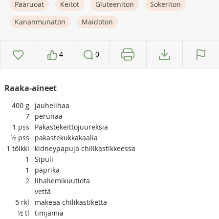
Pääruoat
Keitot
Gluteeniton
Sokeriton
Kananmunaton
Maidoton
4
0
Raaka-aineet
400
g
jauhelihaa
7
perunaa
1
pss
Pakastekeittojuureksia
½
pss
pakastekukkakaalia
1
tölkki
kidneypapuja chilikastikkeessa
1
Sipuli
1
paprika
2
lihaliemikuutiota
vettä
5
rkl
makeaa chilikastiketta
½
tl
timjamia