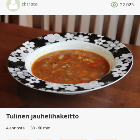
chr1sta
22 025
Tulinen jauhelihakeitto
4 annosta
30 - 60 min