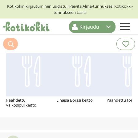
Kotikokin kirjautuminen uudistui! Päivitä Alma-tunnuksesi Kotikokki-
tunnukseen täällä
Kirjaudu
ETUSIVU
Suosittelemme myös
RESEPTIHAKU
RUOKATEEMAT
KESKUSTELUT
KOTIKOKIT
Paahdettu
Lihaisa Borssi keitto
Paahdettu tomaat
valkosipulikeitto