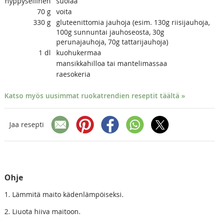
hyppysellinen
suolaa
70
g
voita
330
g
gluteenittomia jauhoja (esim. 130g riisijauhoja,
100g sunnuntai jauhoseosta, 30g
perunajauhoja, 70g tattarijauhoja)
1
dl
kuohukermaa
mansikkahilloa tai mantelimassaa
raesokeria
Katso myös uusimmat ruokatrendien reseptit täältä »
Jaa resepti
Ohje
1. Lämmitä maito kädenlämpöiseksi.
2. Liuota hiiva maitoon.