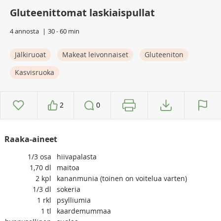
Gluteenittomat laskiaispullat
4 annosta
30 - 60 min
Jälkiruoat
Makeat leivonnaiset
Gluteeniton
Kasvisruoka
2
0
Raaka-aineet
1/3
osa
hiivapalasta
1,70
dl
maitoa
2
kpl
kananmunia (toinen on voitelua varten)
1/3
dl
sokeria
1
rkl
psylliumia
1
tl
kaardemummaa