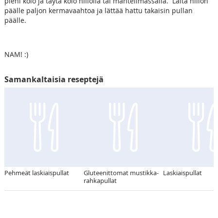
pieni kolo ja täytä kolo hillolla tai mantelimassalla. Laita hillon
päälle paljon kermavaahtoa ja lättää hattu takaisin pullan
päälle.
NAM! :)
Samankaltaisia reseptejä
Pehmeät laskiaispullat
Gluteenittomat mustikka-
Laskiaispullat
rahkapullat