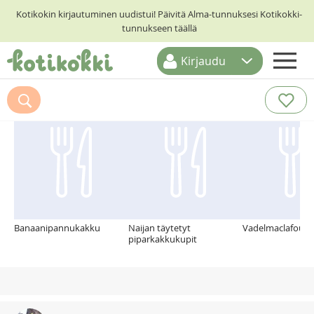
Kotikokin kirjautuminen uudistui! Päivitä Alma-tunnuksesi Kotikokki-
tunnukseen täällä
Kirjaudu
ETUSIVU
Suosittelemme myös
RESEPTIHAKU
RUOKATEEMAT
KESKUSTELUT
KOTIKOKIT
Banaanipannukakku
Naijan täytetyt
Vadelmaclafoutis
piparkakkukupit