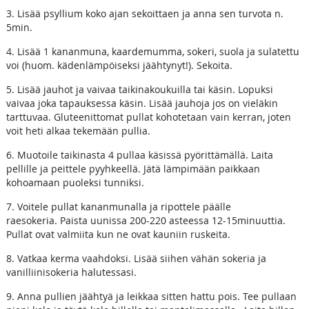
3. Lisää psyllium koko ajan sekoittaen ja anna sen turvota n.
5min.
4. Lisää 1 kananmuna, kaardemumma, sokeri, suola ja sulatettu
voi (huom. kädenlämpöiseksi jäähtynyt!). Sekoita.
5. Lisää jauhot ja vaivaa taikinakoukuilla tai käsin. Lopuksi
vaivaa joka tapauksessa käsin. Lisää jauhoja jos on vieläkin
tarttuvaa. Gluteenittomat pullat kohotetaan vain kerran, joten
voit heti alkaa tekemään pullia.
6. Muotoile taikinasta 4 pullaa käsissä pyörittämällä. Laita
pellille ja peittele pyyhkeellä. Jätä lämpimään paikkaan
kohoamaan puoleksi tunniksi.
7. Voitele pullat kananmunalla ja ripottele päälle
raesokeria. Paista uunissa 200-220 asteessa 12-15minuuttia.
Pullat ovat valmiita kun ne ovat kauniin ruskeita.
8. Vatkaa kerma vaahdoksi. Lisää siihen vähän sokeria ja
vanilliinisokeria halutessasi.
9. Anna pullien jäähtyä ja leikkaa sitten hattu pois. Tee pullaan