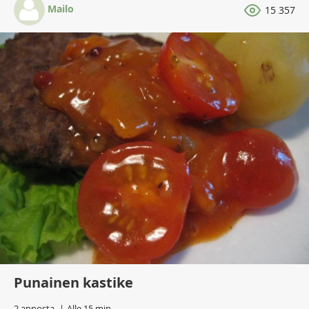
Mailo
15 357
Punainen kastike
2 annosta
Alle 15 min