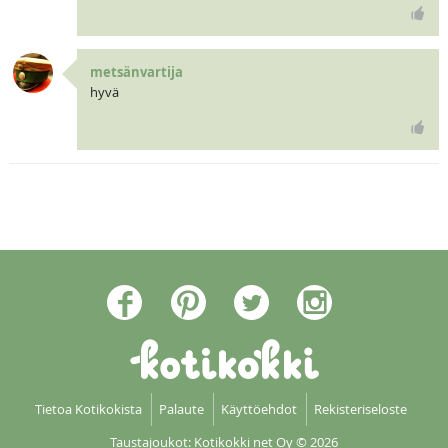
metsänvartija
hyvä
Tietoa Kotikokista
Palaute
Käyttöehdot
Rekisteriseloste
Taustajoukot: Kotikokki net Oy
© 2026