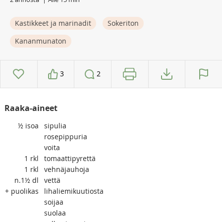
Kastikkeet ja marinadit
Sokeriton
Kananmunaton
3
2
Raaka-aineet
½
isoa
sipulia
rosepippuria
voita
1
rkl
tomaattipyrettä
1
rkl
vehnäjauhoja
n.1½
dl
vettä
+
puolikas
lihaliemikuutiosta
soijaa
suolaa