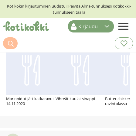
Kotikokin kirjautuminen uudistui! Päivitä Alma-tunnuksesi Kotikokki-
tunnukseen täällä
Kirjaudu
ETUSIVU
Suosittelemme myös
RESEPTIHAKU
RUOKATEEMAT
KESKUSTELUT
KOTIKOKIT
Marinoidut jättikatkaravut
Vihreät kuulat sinappi
Butter chicken ju
14.11.2020
ravintolassa