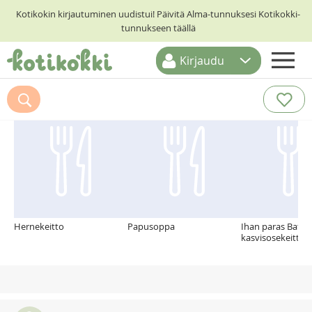
Kotikokin kirjautuminen uudistui! Päivitä Alma-tunnuksesi Kotikokki-
tunnukseen täällä
Kirjaudu
ETUSIVU
Suosittelemme myös
RESEPTIHAKU
RUOKATEEMAT
KESKUSTELUT
KOTIKOKIT
Hernekeitto
Papusoppa
Ihan paras Bataat
kasvisosekeitto