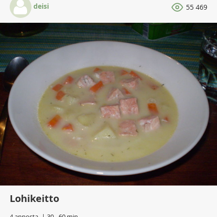
deisi
55 469
Lohikeitto
4 annosta
30 - 60 min