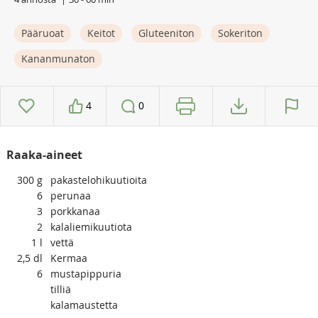
Pääruoat
Keitot
Gluteeniton
Sokeriton
Kananmunaton
4
0
Raaka-aineet
300
g
pakastelohikuutioita
6
perunaa
3
porkkanaa
2
kalaliemikuutiota
1
l
vettä
2,5
dl
Kermaa
6
mustapippuria
tilliä
kalamaustetta