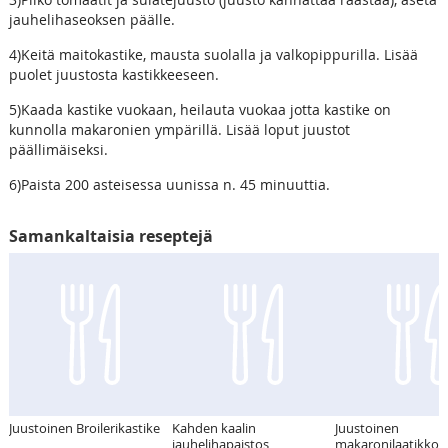
jauhelihaseoksen päälle.
4)Keitä maitokastike, mausta suolalla ja valkopippurilla. Lisää
puolet juustosta kastikkeeseen.
5)Kaada kastike vuokaan, heilauta vuokaa jotta kastike on
kunnolla makaronien ympärillä. Lisää loput juustot
päällimäiseksi.
6)Paista 200 asteisessa uunissa n. 45 minuuttia.
Samankaltaisia reseptejä
Juustoinen Broilerikastike
Kahden kaalin
Juustoinen
jauhelihapaistos
makaronilaatikko