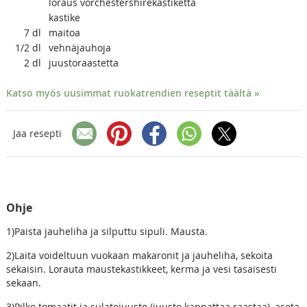
loraus vorchestershirekastiketta
kastike
7
dl
maitoa
1/2
dl
vehnäjauhoja
2
dl
juustoraastetta
Katso myös uusimmat ruokatrendien reseptit täältä »
Jaa resepti
Ohje
1)Paista jauheliha ja silputtu sipuli. Mausta.
2)Laita voideltuun vuokaan makaronit ja jauheliha, sekoita
sekaisin. Lorauta maustekastikkeet, kerma ja vesi tasaisesti
sekaan.
3)Pilko tomaatit ja sulatejuusto (juusto kannattaa raastaa), aseta