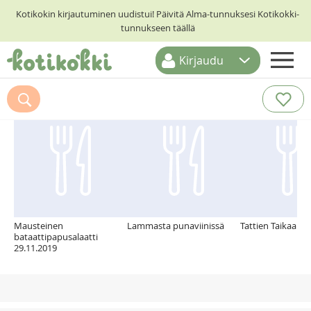
Kotikokin kirjautuminen uudistui! Päivitä Alma-tunnuksesi Kotikokki-
tunnukseen täällä
Kirjaudu
ETUSIVU
Suosittelemme myös
RESEPTIHAKU
RUOKATEEMAT
KESKUSTELUT
KOTIKOKIT
Mausteinen
Lammasta punaviinissä
Tattien Taikaa
bataattipapusalaatti
29.11.2019