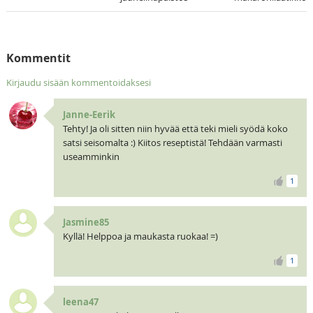
Kommentit
Kirjaudu sisään kommentoidaksesi
Janne-Eerik
Tehty! Ja oli sitten niin hyvää että teki mieli syödä koko
satsi seisomalta :) Kiitos reseptistä! Tehdään varmasti
useamminkin
1
Jasmine85
Kyllä! Helppoa ja maukasta ruokaa! =)
1
leena47