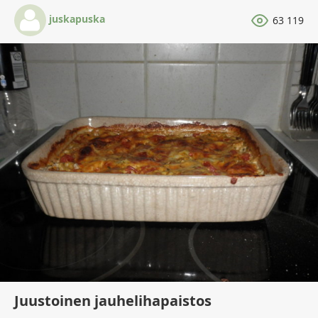
juskapuska
63 119
Juustoinen jauhelihapaistos