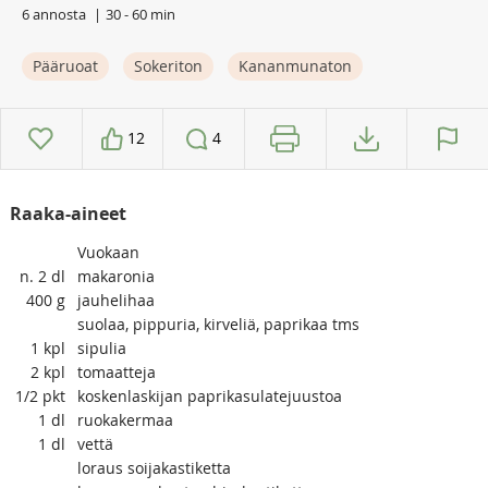
6 annosta
30 - 60 min
Pääruoat
Sokeriton
Kananmunaton
12
4
Raaka-aineet
Vuokaan
n. 2
dl
makaronia
400
g
jauhelihaa
suolaa, pippuria, kirveliä, paprikaa tms
1
kpl
sipulia
2
kpl
tomaatteja
1/2
pkt
koskenlaskijan paprikasulatejuustoa
1
dl
ruokakermaa
1
dl
vettä
loraus soijakastiketta