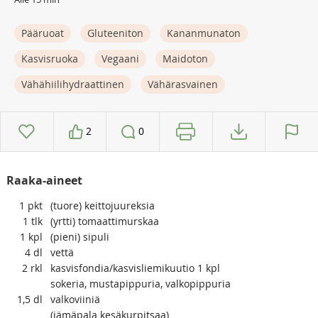
Pääruoat
Gluteeniton
Kananmunaton
Kasvisruoka
Vegaani
Maidoton
Vähähiilihydraattinen
Vähärasvainen
2
0
Raaka-aineet
1
pkt
(tuore) keittojuureksia
1
tlk
(yrtti) tomaattimurskaa
1
kpl
(pieni) sipuli
4
dl
vettä
2
rkl
kasvisfondia/kasvisliemikuutio 1 kpl
sokeria, mustapippuria, valkopippuria
1,5
dl
valkoviiniä
(jämäpala kesäkurpitsaa)