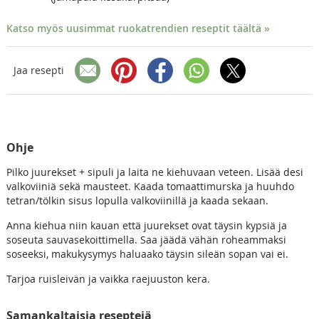
Katso myös uusimmat ruokatrendien reseptit täältä »
Jaa resepti
Ohje
Pilko juurekset + sipuli ja laita ne kiehuvaan veteen. Lisää desi
valkoviiniä sekä mausteet. Kaada tomaattimurska ja huuhdo
tetran/tölkin sisus lopulla valkoviinillä ja kaada sekaan.
Anna kiehua niin kauan että juurekset ovat täysin kypsiä ja
soseuta sauvasekoittimella. Saa jäädä vähän roheammaksi
soseeksi, makukysymys haluaako täysin sileän sopan vai ei.
Tarjoa ruisleivän ja vaikka raejuuston kera.
Samankaltaisia reseptejä