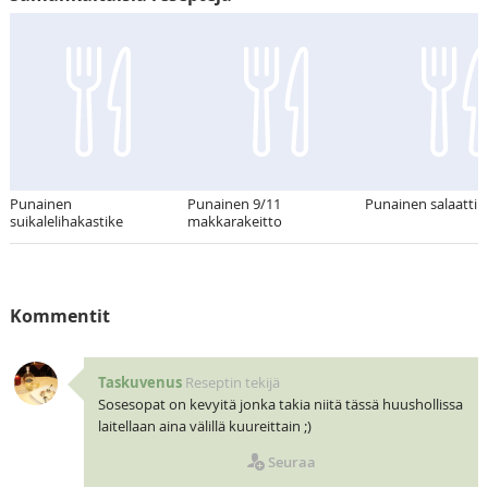
Punainen
Punainen 9/11
Punainen salaatti
suikalelihakastike
makkarakeitto
Kommentit
Taskuvenus
Reseptin tekijä
Sosesopat on kevyitä jonka takia niitä tässä huushollissa
laitellaan aina välillä kuureittain ;)
Seuraa