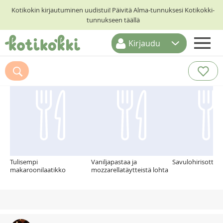
Kotikokin kirjautuminen uudistui! Päivitä Alma-tunnuksesi Kotikokki-
tunnukseen täällä
Kirjaudu
ETUSIVU
Suosittelemme myös
RESEPTIHAKU
RUOKATEEMAT
KESKUSTELUT
KOTIKOKIT
Tulisempi
Vaniljapastaa ja
Savulohirisotto
makaroonilaatikko
mozzarellatäytteistä lohta