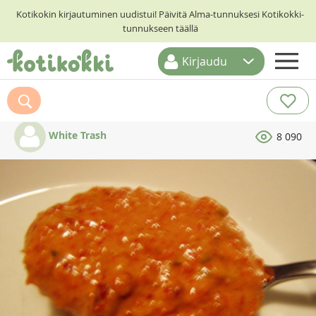
Kotikokin kirjautuminen uudistui! Päivitä Alma-tunnuksesi Kotikokki-
tunnukseen täällä
Kirjaudu
ETUSIVU
RESEPTIHAKU
White Trash
8 090
RUOKATEEMAT
KESKUSTELUT
KOTIKOKIT