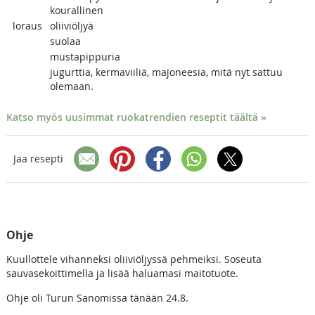
kourallinen
loraus
oliiviöljyä
suolaa
mustapippuria
jugurttia, kermaviiliä, majoneesia, mitä nyt sattuu
olemaan.
Katso myös uusimmat ruokatrendien reseptit täältä »
Jaa resepti
Ohje
Kuullottele vihanneksi oliiviöljyssä pehmeiksi. Soseuta
sauvasekoittimella ja lisää haluamasi maitotuote.
Ohje oli Turun Sanomissa tänään 24.8.