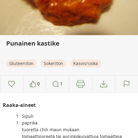
Punainen kastike
Gluteeniton
Sokeriton
Kasvisruoka
0
1
Raaka-aineet
1
Sipuli
1
paprika
tuoretta chili maun mukaan
tomaattipyreetä tai aurinkokuivattuja tomaatteja