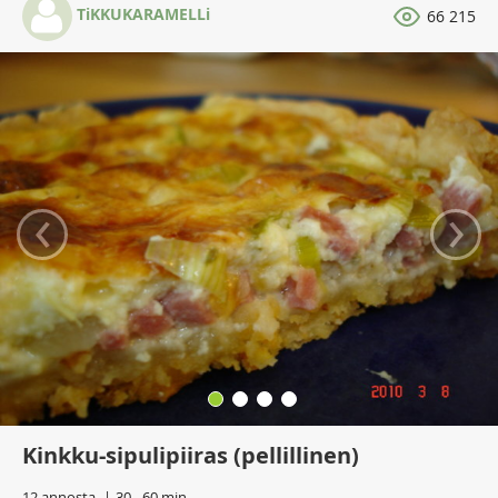
TiKKUKARAMELLi
66 215
‹
›
Kinkku-sipulipiiras (pellillinen)
12 annosta
30 - 60 min