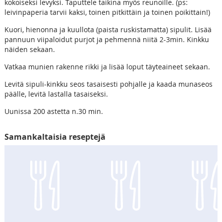
kokoiseksi levyksi. Taputtele taikina myös reunoille. (ps:
leivinpaperia tarvii kaksi, toinen pitkittäin ja toinen poikittain!)
Kuori, hienonna ja kuullota (paista ruskistamatta) sipulit. Lisää
pannuun viipaloidut purjot ja pehmennä niitä 2-3min. Kinkku
näiden sekaan.
Vatkaa munien rakenne rikki ja lisää loput täyteaineet sekaan.
Levitä sipuli-kinkku seos tasaisesti pohjalle ja kaada munaseos
päälle, levitä lastalla tasaiseksi.
Uunissa 200 astetta n.30 min.
Samankaltaisia reseptejä