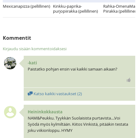
Mexicanapizza (pellillinen)
Kinkku-paprika-
Rahka-OmenaMarm
purjopiirakka (pellillinen)
Piirakka (pellillinen
Kommentit
Kirjaudu sisään kommentoidaksesi
-kati
Paistatko pohjan ensin vai kaikki samaan aikaan?
Katso kaikki vastaukset (
2
)
Heininkokkausta
NAM&Peukku. Tyykkän Suolaisista purtavista....Voi
Syödä myös kylmiltään. Kiitos Vinkistä, pitääkin testata
joku viikionloppu. HYMY