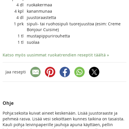
4
dl
ruokakermaa
4
kpl
kananmunaa
4
dl
juustoraastetta
1
prk
sipuli- tai ruohosipuli tuorejuustoa (esim: Creme
Bonjour Cuisine)
1
tl
mustapippurirouhetta
1
tl
suolaa
Katso myös uusimmat ruokatrendien reseptit täältä »
Jaa resepti
Ohje
Pohja:sekoita kuivat aineet keskenään. Lisää juustoraaste ja
pehmeä rasva. Lisää vesi sekoittaen kunnes taikina on tasaista.
Kauli pohja leivinpaperille jauhoja apuna käyttäen, pellin