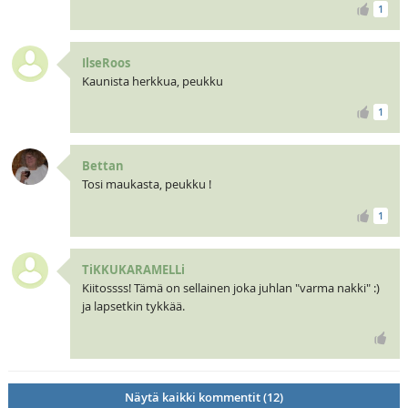
1
IlseRoos
Kaunista herkkua, peukku
1
Bettan
Tosi maukasta, peukku !
1
TiKKUKARAMELLi
Kiitossss! Tämä on sellainen joka juhlan "varma nakki" :)
ja lapsetkin tykkää.
Näytä kaikki kommentit (12)