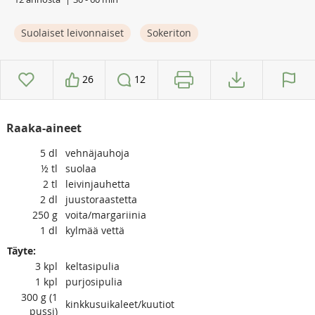
Suolaiset leivonnaiset
Sokeriton
26
12
Raaka-aineet
5
dl
vehnäjauhoja
½
tl
suolaa
2
tl
leivinjauhetta
2
dl
juustoraastetta
250
g
voita/margariinia
1
dl
kylmää vettä
Täyte:
3
kpl
keltasipulia
1
kpl
purjosipulia
300
g (1
kinkkusuikaleet/kuutiot
pussi)