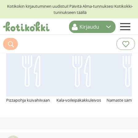
Kotikokin kirjautuminen uudistui! Päivitä Alma-tunnuksesi Kotikokki-
tunnukseen täällä
Kirjaudu
ETUSIVU
Suosittelemme myös
RESEPTIHAKU
RUOKATEEMAT
KESKUSTELUT
KOTIKOKIT
Pizzapohja kuivahiivaan
Kala-voileipäkakkuleivos
Namaste sämpyl