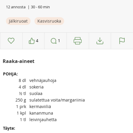
12 annosta
30 - 60 min
Jälkiruoat
Kasvisruoka
4
1
Raaka-aineet
POHJA:
8
dl
vehnäjauhoja
4
dl
sokeria
½
tl
suolaa
250
g
sulatettua voita/margariinia
1
prk
kermaviiliä
1
kpl
kananmuna
1
tl
leivinjauhetta
Täyte: