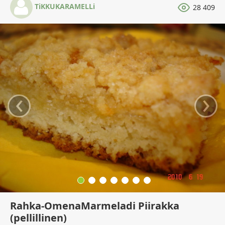
TiKKUKARAMELLi
28 409
‹
›
Rahka-OmenaMarmeladi Piirakka
(pellillinen)