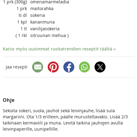
1
prk (300g)
omenamarmeladia
1
prk
maitorahka
½
dl
sokeria
1
kpl
kananmuna
1
tl
vanilijasokeria
( 1
rkl
sitruunan mehua )
Katso myös uusimmat ruokatrendien reseptit täältä »
Jaa resepti
Ohje
Sekoita sokeri, suola, jauhot sekä leivinjauhe, lisää sula
margariini. Ota 1/3 erilleen, päälle murustettavaksi. Lisää 2/3
taikinaan kermaviili ja muna. Levitä taikina jauhojen avulla
leivinpaperille, uunipellille.