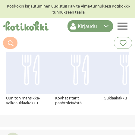
Kotikokin kirjautuminen uudistui! Päivitä Alma-tunnuksesi Kotikokki-
tunnukseen täällä
Kirjaudu
ETUSIVU
Suosittelemme myös
RESEPTIHAKU
RUOKATEEMAT
KESKUSTELUT
KOTIKOKIT
Uuniton mansikka-
Köyhät ritarit
Suklaakakku
valkosuklaakakku
paahtoleivästä