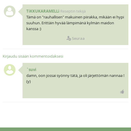
TiKKUKARAMELLi
Reseptin tekijä
Tämä on "rauhallisen" makuinen piirakka, mikään ei hypi
suuhun. Erittäin hyvää lämpimänä kylmän maidon
kanssa :)
Seuraa
Kirjaudu sisään kommentoidaksesi
`suvi
damn, oon jossai syönny tätä, ja oli järjettömän nannaa !
(y)