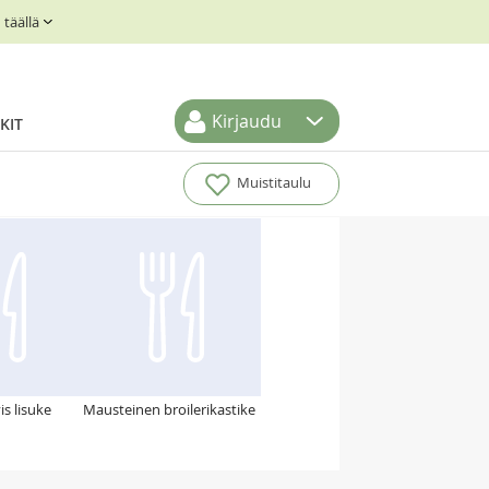
täällä
Kirjaudu
KIT
Muistitaulu
is lisuke
Mausteinen broilerikastike