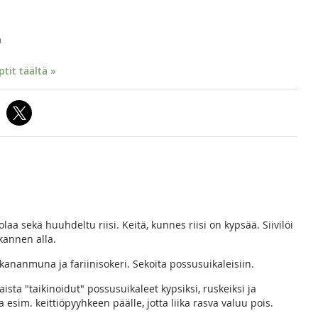
a
it täältä »
olaa sekä huuhdeltu riisi. Keitä, kunnes riisi on kypsää. Siivilöi
 kannen alla.
kananmuna ja fariinisokeri. Sekoita possusuikaleisiin.
ista "taikinoidut" possusuikaleet kypsiksi, ruskeiksi ja
 esim. keittiöpyyhkeen päälle, jotta liika rasva valuu pois.