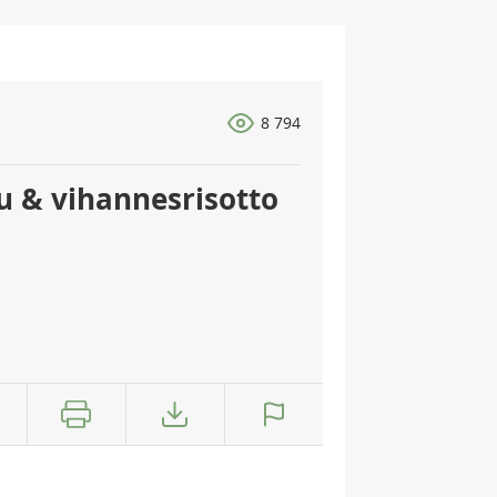
8 794
 & vihannesrisotto