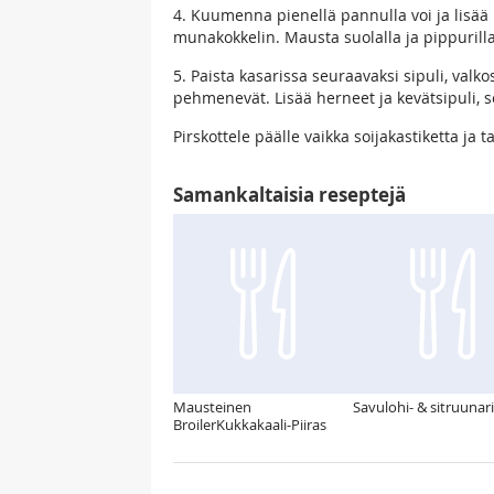
4. Kuumenna pienellä pannulla voi ja lisää
munakokkelin. Mausta suolalla ja pippurilla
5. Paista kasarissa seuraavaksi sipuli, valk
pehmenevät. Lisää herneet ja kevätsipuli, s
Pirskottele päälle vaikka soijakastiketta ja ta
Samankaltaisia reseptejä
Mausteinen
Savulohi- & sitruunar
BroilerKukkakaali-Piiras