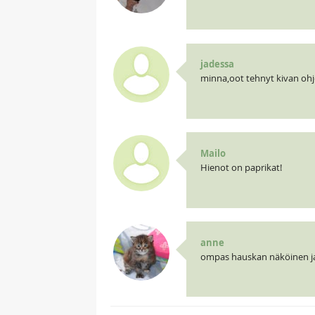
jadessa
minna,oot tehnyt kivan ohj
Mailo
Hienot on paprikat!
anne
ompas hauskan näköinen ja