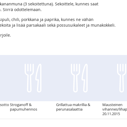
 kananmuna (3 sekoitettuna). Sekoittele, kunnes saat
. Siirrä odottelemaan.
osipuli, chili, porkkana ja paprika, kunnes ne vähän
ekoita ja lisää parsakaali sekä possusuikaleet ja munakokkeli.
rjoile.
isotto
Stroganoff &
Grillattua makrillia &
Mausteinen
papumuhennos
perunasalaattia
vihannes/lihap
20.11.2015