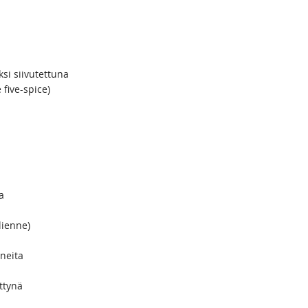
iksi siivutettuna
 five-spice)
a
lienne)
rneita
ettynä