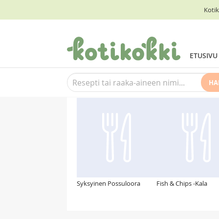
Kotik
ETUSIVU
HA
Suosittelemme myös
Syksyinen Possuloora
Fish & Chips -Kala