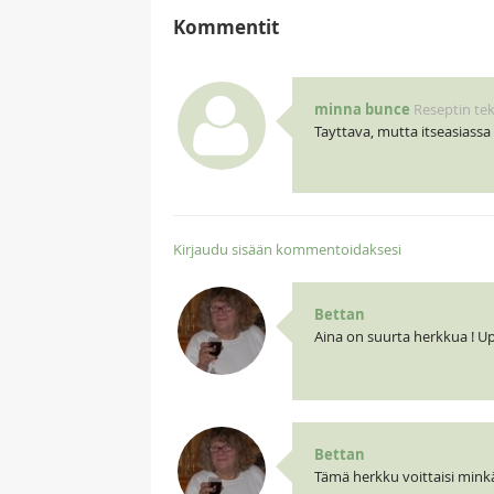
Kommentit
minna bunce
Reseptin tek
Tayttava, mutta itseasiassa
Kirjaudu sisään kommentoidaksesi
Bettan
Aina on suurta herkkua ! U
Bettan
Tämä herkku voittaisi minkä