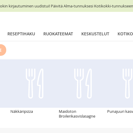
okin kirjautuminen uudistui! Päivitä Alma-tunnuksesi Kotikokki-tunnukseen 
RESEPTIHAKU
RUOKATEEMAT
KESKUSTELUT
KOTIKO
E
Näkkäripizza
Maidoton
Punajuuri kasv
Broilerikasvislasagne