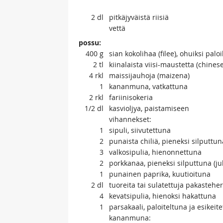
2
dl
pitkäjyväistä riisiä
vettä
possu:
400
g
sian kokolihaa (filee), ohuiksi palo
2
tl
kiinalaista viisi-maustetta (chinese
4
rkl
maissijauhoja (maizena)
1
kananmuna, vatkattuna
2
rkl
fariinisokeria
1/2
dl
kasvioljya, paistamiseen
vihannekset:
1
sipuli, siivutettuna
2
punaista chiliä, pieneksi silputtun
3
valkosipulia, hienonnettuna
2
porkkanaa, pieneksi silputtuna (ju
1
punainen paprika, kuutioituna
2
dl
tuoreita tai sulatettuja pakastehe
4
kevatsipulia, hienoksi hakattuna
1
parsakaali, paloiteltuna ja esikeit
kananmuna: