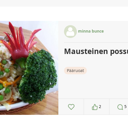
minna bunce
Mausteinen possu
Pääruoat
2
5