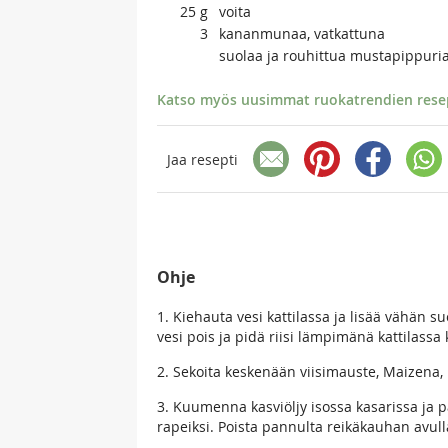
25
g
voita
3
kananmunaa, vatkattuna
suolaa ja rouhittua mustapippuri
Katso myös uusimmat ruokatrendien resept
Jaa resepti
Ohje
1. Kiehauta vesi kattilassa ja lisää vähän su
vesi pois ja pidä riisi lämpimänä kattilassa
2. Sekoita keskenään viisimauste, Maizena, 
3. Kuumenna kasviöljy isossa kasarissa ja pa
rapeiksi. Poista pannulta reikäkauhan avulla