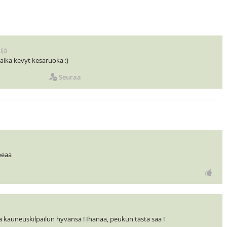
ijä
 aika kevyt kesaruoka :)
Seuraa
peaa
 kauneuskilpailun hyvänsä ! Ihanaa, peukun tästä saa !