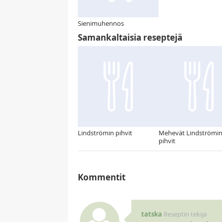
Sienimuhennos
Samankaltaisia reseptejä
Lindströmin pihvit
Mehevät Lindströmi
pihvit
Kommentit
tatska
Reseptin tekijä