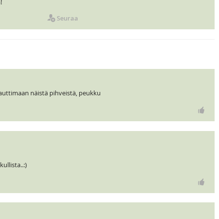
!
Seuraa
 nauttimaan näistä pihveistä, peukku
llista..:)