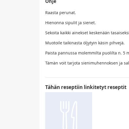
Ohje
Raasta perunat.
Hienonna sipulit ja sienet.
Sekoita kaikki ainekset keskenään tasaiseksi
Muotoile taikinasta öljytyin käsin pihvejä.
Paista pannussa molemmilta puolilta n. 5 mi
Tämän voit tarjota sienimuhennoksen ja sal
Tähän reseptiin linkitetyt reseptit