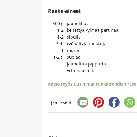
Raaka-aineet
400
g
jauhelihaa
1-2
keitettyä,kylmää perunaa
1-2
sipulia
2
dl
ryöpättyjä rouskuja
1
muna
1-2
tl
suolaa
jauhettua pippuria
yrttimausteita
Katso myös uusimmat ruokatrendien resept
Jaa resepti