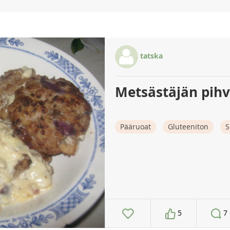
tatska
Metsästäjän pihv
Pääruoat
Gluteeniton
S
5
7