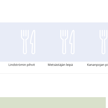
n
Lindströmin pihvit
Metsästäjän leipä
Kananpojan pi