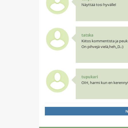
Näyttää tosi hyvälle!
tatska
Kiitos kommentista ja peuk
On pihvejä vielä,heh,,D..:)
tupukari
OIH, harmi kun en kerennyt
N