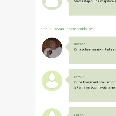
Metsästäjän unelmapihvejä
Kirjaudu sisään kommentoidaksesi
Bettan
Kyllä tulisin minäkin teille
tatska
Kiitos kommentista,Carpo!
Ja tämä on tosi hyvää ja herku
Carpo