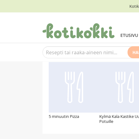
Kotik
ETUSIVU
HA
Suosittelemme myös
5 minuutin Pizza
Kylmä Kala Kastike Uu
Potuille