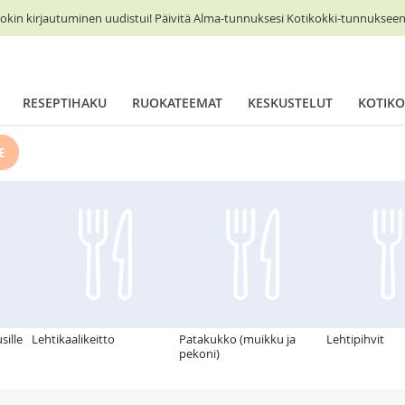
okin kirjautuminen uudistui! Päivitä Alma-tunnuksesi Kotikokki-tunnukseen 
RESEPTIHAKU
RUOKATEEMAT
KESKUSTELUT
KOTIKO
E
sille
Lehtikaalikeitto
Patakukko (muikku ja
Lehtipihvit
pekoni)