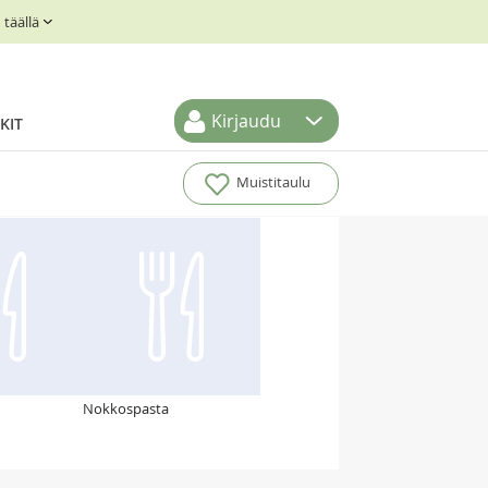
täällä
Kirjaudu
KIT
Muistitaulu
Nokkospasta