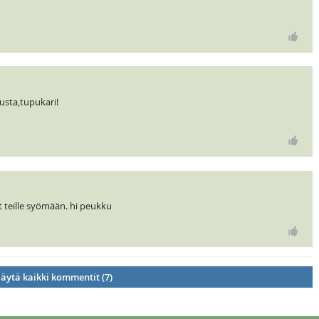
usta,tupukari!
 teille syömään. hi peukku
äytä kaikki kommentit (7)