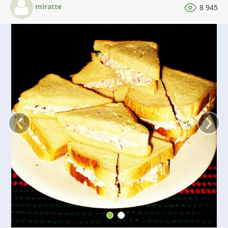
miratte
8 945
‹
›