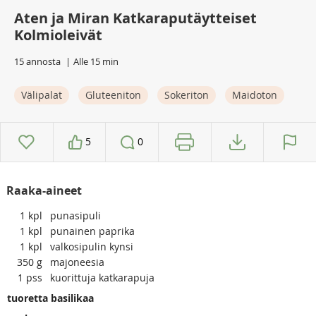
Aten ja Miran Katkaraputäytteiset
Kolmioleivät
15 annosta
Alle 15 min
Välipalat
Gluteeniton
Sokeriton
Maidoton
5
0
Raaka-aineet
1
kpl
punasipuli
1
kpl
punainen paprika
1
kpl
valkosipulin kynsi
350
g
majoneesia
1
pss
kuorittuja katkarapuja
tuoretta basilikaa