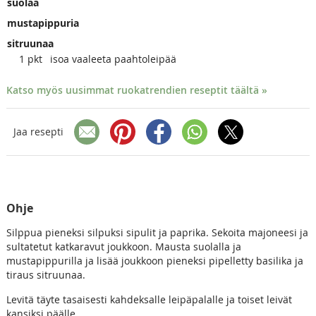
suolaa
mustapippuria
sitruunaa
1
pkt
isoa vaaleeta paahtoleipää
Katso myös uusimmat ruokatrendien reseptit täältä »
Jaa resepti
Ohje
Silppua pieneksi silpuksi sipulit ja paprika. Sekoita majoneesi ja
sultatetut katkaravut joukkoon. Mausta suolalla ja
mustapippurilla ja lisää joukkoon pieneksi pipelletty basilika ja
tiraus sitruunaa.
Levitä täyte tasaisesti kahdeksalle leipäpalalle ja toiset leivät
kansiksi päälle.