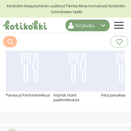
Kotikokin kirjautuminen uudistui! Päivitä Alma-tunnuksesi Kotikokki-
tunnukseen täällä
Kirjaudu
ETUSIVU
Suosittelemme myös
RESEPTIHAKU
RUOKATEEMAT
KESKUSTELUT
KOTIKOKIT
Parsaa ja Parmankinkkua
Köyhät ritarit
Feta parsakaalipi
paahtoleivästä