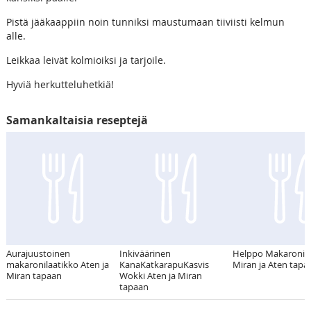
Pistä jääkaappiin noin tunniksi maustumaan tiiviisti kelmun
alle.
Leikkaa leivät kolmioiksi ja tarjoile.
Hyviä herkutteluhetkiä!
Samankaltaisia reseptejä
Aurajuustoinen
Inkiväärinen
Helppo Makaronila
makaronilaatikko Aten ja
KanaKatkarapuKasvis
Miran ja Aten tapaa
Miran tapaan
Wokki Aten ja Miran
tapaan