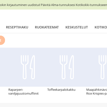
okin kirjautuminen uudistui! Päivitä Alma-tunnuksesi Kotikokki-tunnukseen 
RESEPTIHAKU
RUOKATEEMAT
KESKUSTELUT
KOTIKO
E
Raparperi-
Toffeekarpalokakku
Maapähkinävoi
vaniljajuustomuffiinit
Rice Krispies-p