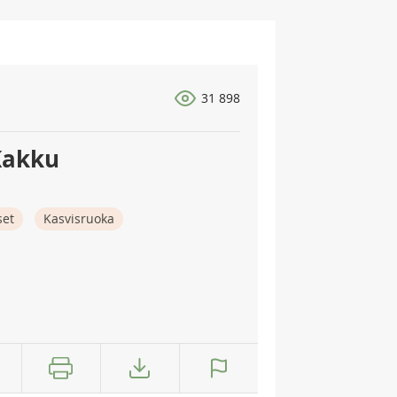
31 898
Kakku
set
Kasvisruoka