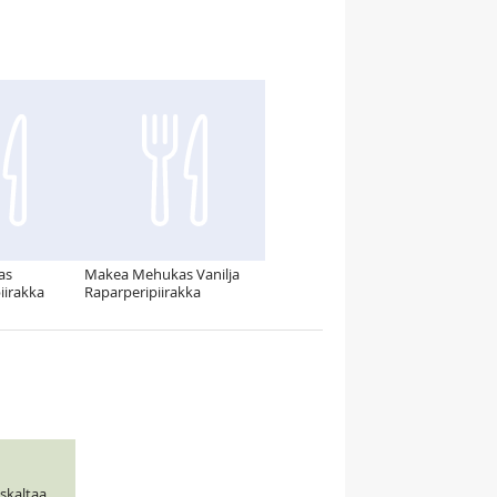
as
Makea Mehukas Vanilja
iirakka
Raparperipiirakka
uskaltaa