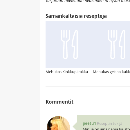
Tarjotaan mielellään hedelmien ja hyvän make
Samankaltaisia reseptejä
Mehukas Kinkkupiirakka
Mehukas geisha-kak
Kommentit
peetu1
Reseptin tekijä
Minua on aina nämä Juustoka