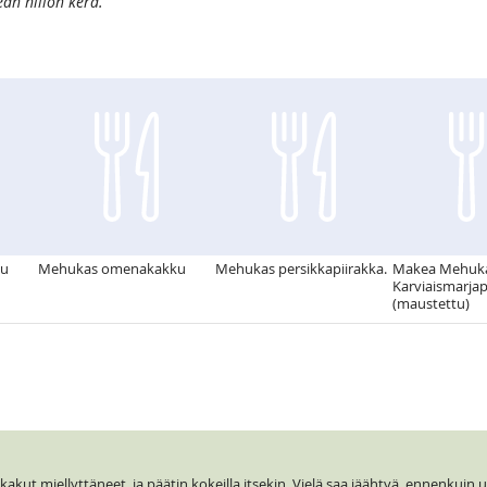
an hillon kera.
ku
Mehukas omenakakku
Mehukas persikkapiirakka.
Makea Mehuk
Karviaismarjap
(maustettu)
kut miellyttäneet, ja päätin kokeilla itsekin. Vielä saa jäähtyä, ennenkuin 