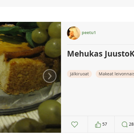
peetu1
Mehukas Juusto
›
Jälkiruoat
Makeat leivonnai
57
28