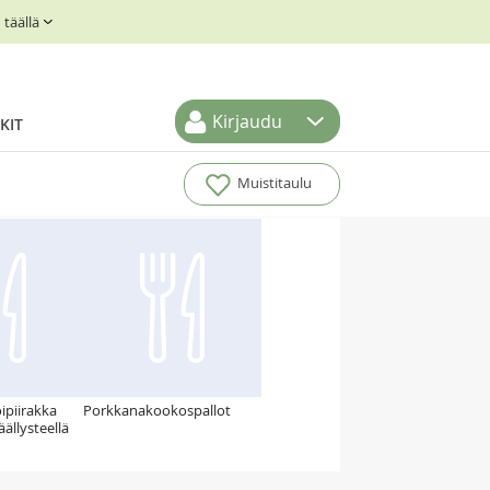
täällä
Kirjaudu
KIT
Muistitaulu
piirakka
Porkkanakookospallot
äällysteellä