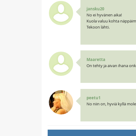
jansku20
No ei hyvänen aika!
Kuola valuu kohta näppäimi
Tekoon lähti.
Maaretta
On tehty ja aivan ihana onki
peetu1
No niin on, hyviä kyllä mol