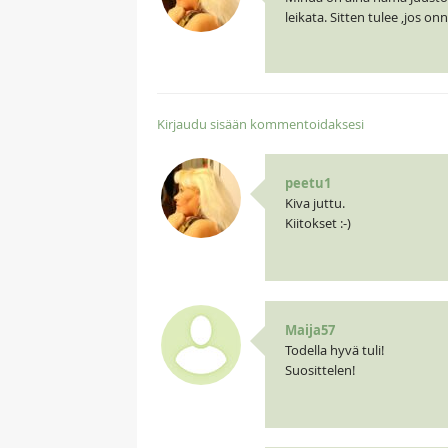
leikata. Sitten tulee ,jos onn
Kirjaudu sisään kommentoidaksesi
peetu1
Kiva juttu.
Kiitokset :-)
Maija57
Todella hyvä tuli!
Suosittelen!