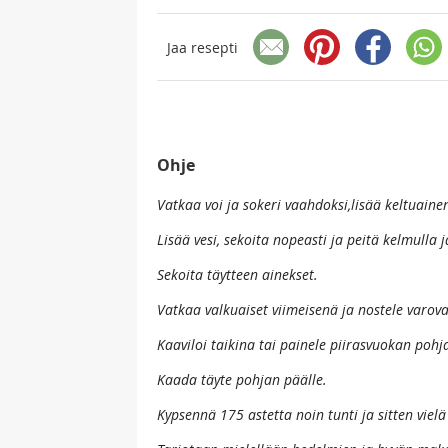
Jaa resepti
Ohje
Vatkaa voi ja sokeri vaahdoksi,lisää keltuainen
Lisää vesi, sekoita nopeasti ja peitä kelmulla j
Sekoita täytteen ainekset.
Vatkaa valkuaiset viimeisenä ja nostele varovas
Kaaviloi taikina tai painele piirasvuokan pohjal
Kaada täyte pohjan päälle.
Kypsennä 175 astetta noin tunti ja sitten vielä