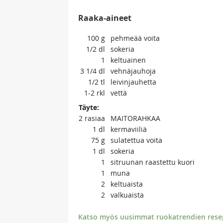
Raaka-aineet
100
g
pehmeää voita
1/2
dl
sokeria
1
keltuainen
3 1/4
dl
vehnäjauhoja
1/2
tl
leivinjauhetta
1-2
rkl
vettä
Täyte:
2
rasiaa
MAITORAHKAA
1
dl
kermaviiliä
75
g
sulatettua voita
1
dl
sokeria
1
sitruunan raastettu kuori
1
muna
2
keltuaista
2
valkuaista
Katso myös uusimmat ruokatrendien resept