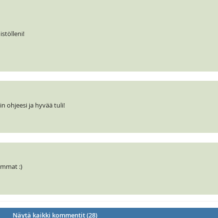
stölleni!
n ohjeesi ja hyvää tuli!
emmat :)
Näytä kaikki kommentit (28)