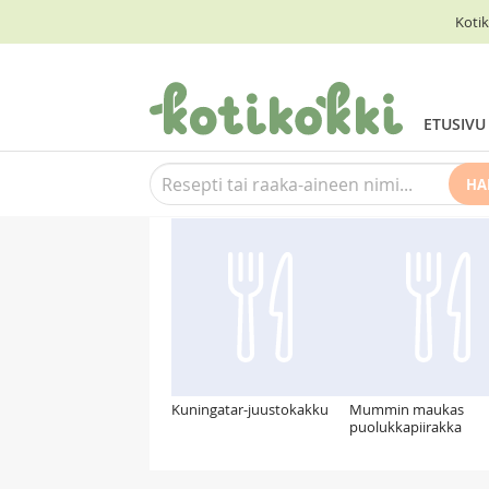
Kotik
ETUSIVU
HA
Suosittelemme myös
Kuningatar-juustokakku
Mummin maukas
puolukkapiirakka