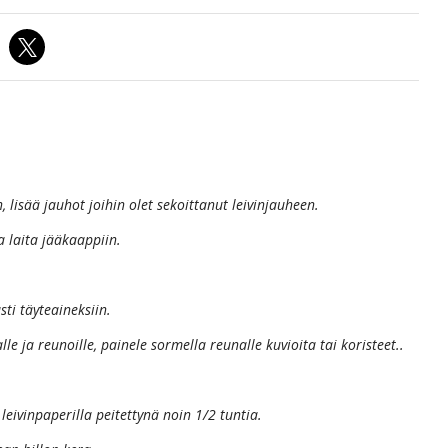
, lisää jauhot joihin olet sekoittanut leivinjauheen.
a laita jääkaappiin.
ti täyteaineksiin.
le ja reunoille, painele sormella reunalle kuvioita tai koristeet..
 leivinpaperilla peitettynä noin 1/2 tuntia.