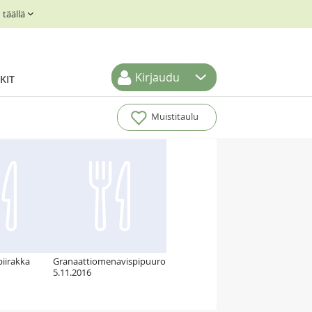
täällä
Kirjaudu
KIT
Muistitaulu
iirakka
Granaattiomenavispipuuro
5.11.2016