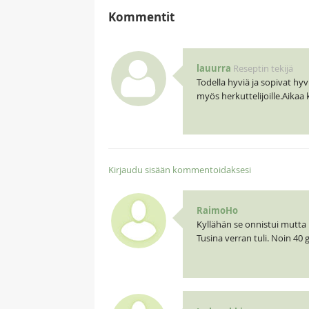
Kommentit
lauurra
Reseptin tekijä
Todella hyviä ja sopivat hyv
myös herkuttelijoille.Aikaa
Kirjaudu sisään kommentoidaksesi
RaimoHo
Kyllähän se onnistui mutta pa
Tusina verran tuli. Noin 40