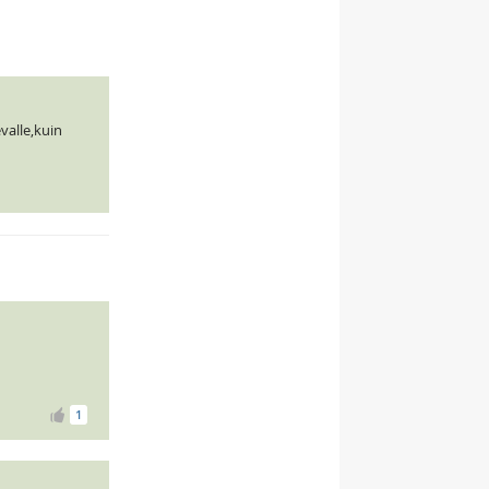
valle,kuin
1