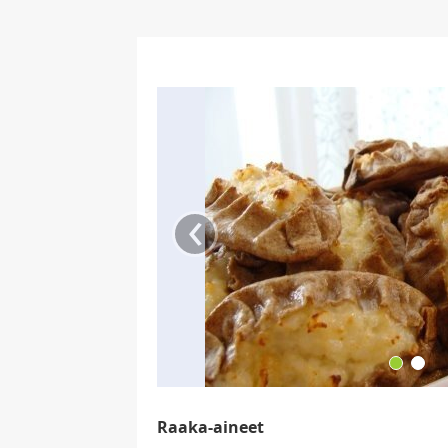
‹
Raaka-aineet