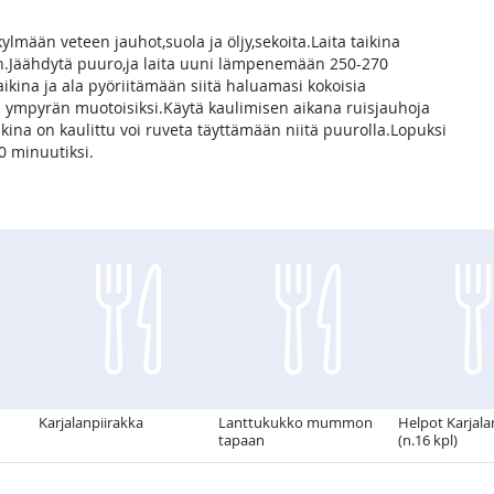
kylmään veteen jauhot,suola ja öljy,sekoita.Laita taikina
an.Jäähdytä puuro,ja laita uuni lämpenemään 250-270
kina ja ala pyöriitämään siitä haluamasi kokoisia
uli ympyrän muotoisiksi.Käytä kaulimisen aikana ruisjauhoja
ikina on kaulittu voi ruveta täyttämään niitä puurolla.Lopuksi
20 minuutiksi.
Karjalanpiirakka
Lanttukukko mummon
Helpot Karjala
tapaan
(n.16 kpl)