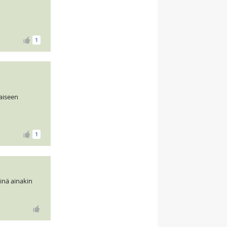
1
kaiseen
1
minä ainakin