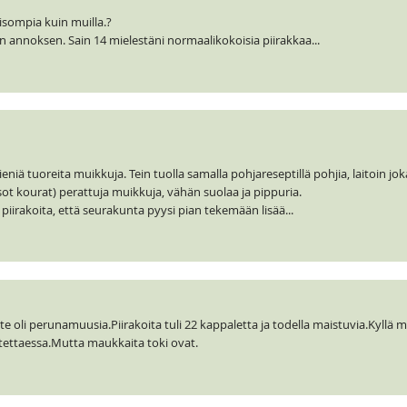
sompia kuin muilla.?
en annoksen. Sain 14 mielestäni normaalikokoisia piirakkaa...
eniä tuoreita muikkuja. Tein tuolla samalla pohjareseptillä pohjia, laitoin jo
isot kourat) perattuja muikkuja, vähän suolaa ja pippuria.
) piirakoita, että seurakunta pyysi pian tekemään lisää...
täyte oli perunamuusia.Piirakoita tuli 22 kappaletta ja todella maistuvia.Kyllä 
 otettaessa.Mutta maukkaita toki ovat.