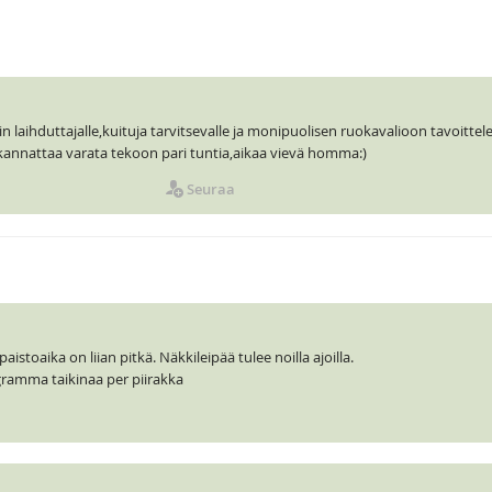
in laihduttajalle,kuituja tarvitsevalle ja monipuolisen ruokavalioon tavoittele
 kannattaa varata tekoon pari tuntia,aikaa vievä homma:)
Seuraa
istoaika on liian pitkä. Näkkileipää tulee noilla ajoilla.
 gramma taikinaa per piirakka