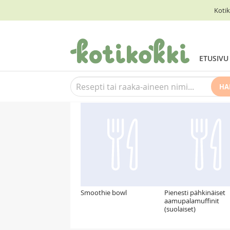
Kotik
ETUSIVU
HA
Suosittelemme myös
Smoothie bowl
Pienesti pähkinäiset
aamupalamuffinit
(suolaiset)