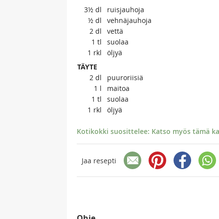
3½
dl
ruisjauhoja
½
dl
vehnäjauhoja
2
dl
vettä
1
tl
suolaa
1
rkl
öljyä
TÄYTE
2
dl
puuroriisiä
1
l
maitoa
1
tl
suolaa
1
rkl
öljyä
Kotikokki suosittelee: Katso myös tämä kar
Jaa resepti
Ohje