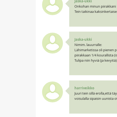
Jaska-ukki
Onkohan minun piirakkani i
Tein taikinaa kaksinkertais
Jaska-ukki
Nimim. lauurralle:
Lähimarketissa oli pienen pi
piirakkaan 1/4 kourallista (
Tulipa niin hyviä (ja kevyitä
harriveikko
Juuri tein sillä erolla,että 
voisulalla sipaisin uunista