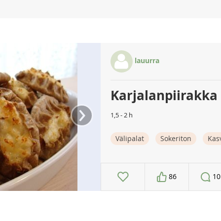
lauurra
Karjalanpiirakka
›
1,5 - 2 h
Välipalat
Sokeriton
Kas
86
10