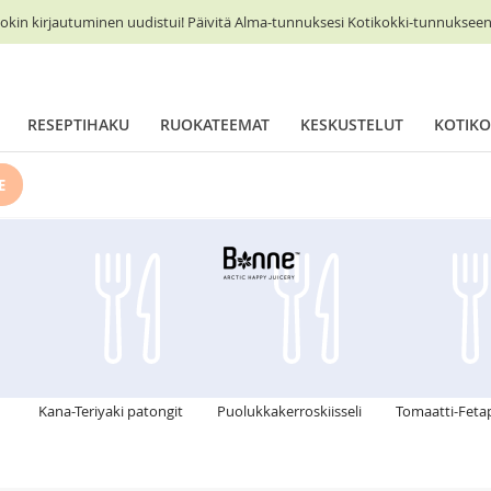
okin kirjautuminen uudistui! Päivitä Alma-tunnuksesi Kotikokki-tunnukseen 
RESEPTIHAKU
RUOKATEEMAT
KESKUSTELUT
KOTIKO
E
Kana-Teriyaki patongit
Puolukkakerroskiisseli
Tomaatti-Fetap