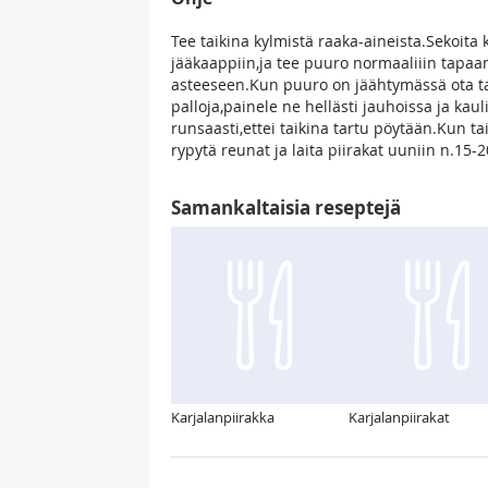
Tee taikina kylmistä raaka-aineista.Sekoita 
jääkaappiin,ja tee puuro normaaliiin tapa
asteeseen.Kun puuro on jäähtymässä ota tai
palloja,painele ne hellästi jauhoissa ja ka
runsaasti,ettei taikina tartu pöytään.Kun ta
rypytä reunat ja laita piirakat uuniin n.15-
Samankaltaisia reseptejä
Karjalanpiirakka
Karjalanpiirakat