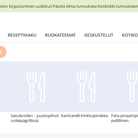
okin kirjautuminen uudistui! Päivitä Alma-tunnuksesi Kotikokki-tunnukseen 
RESEPTIHAKU
RUOKATEEMAT
KESKUSTELUT
KOTIKO
E
Savubroileri – juustopihvit
Kanttarelli-kinkkupiirakka
Feta-pinaattipi
voileipägrillissä
pellillinen.