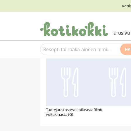
Kotik
ETUSIVU
HA
Suosittelemme myös
Tuorejuustosarvet oikeasta
Blinit
voitakinasta (G)