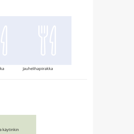
kka
Jauhelihapiirakka
a käytinkin