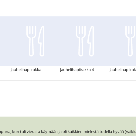
Jauhelihapiirakka
Jauhelihapiirakka 4
Jauhelihapiira
ppuna, kun tuli vieraita käymään ja oli kaikkien mielestä todella hyvää (vaikk