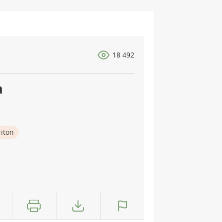
18 492
a
iton