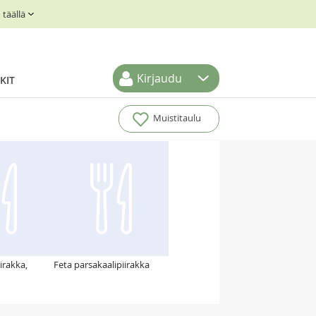
täällä
Kirjaudu
KIT
Muistitaulu
irakka,
Feta parsakaalipiirakka