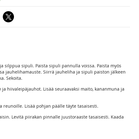
ja silppua sipuli. Paista sipuli pannulla voissa. Paista myös
sa jauhelihamauste. Siirrä jauheliha ja sipuli paiston jälkeen
a. Sekoita.
y ja hiivaleipäjauhot. Lisää seuraavaksi maito, kananmuna ja
a reunoille. Lisää pohjan päälle täyte tasaisesti.
in. Levitä piirakan pinnalle juustoraaste tasaisesti. Kaada