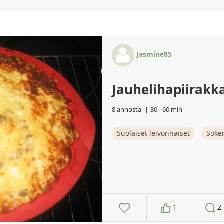
Jasmine85
Jauhelihapiirakk
8 annosta
30 - 60 min
Suolaiset leivonnaiset
Soker
1
2