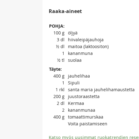
Raaka-aineet
POHJA:
100
g
öljyä
3
dl
hiivaleipäjauhoja
½
dl
maitoa (laktoositon)
1
kananmuna
½
tl
suolaa
Täyte:
400
g
jauhelihaa
1
Sipuli
1
rkl
santa maria jauhelihamaustetta
200
g
juustoraastetta
2
dl
Kermaa
2
kananmunaa
400
g
tomaattimurskaa
Voita paistamiseen
Katso myös uusimmat ruokatrendien resept