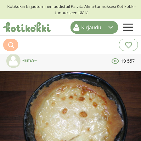
Kotikokin kirjautuminen uudistui! Päivitä Alma-tunnuksesi Kotikokki-
tunnukseen täällä
Kirjaudu
ETUSIVU
RESEPTIHAKU
~EmA~
19 557
RUOKATEEMAT
KESKUSTELUT
KOTIKOKIT