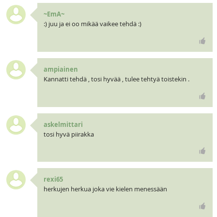
~EmA~
:) juu ja ei oo mikää vaikee tehdä :)
ampiainen
Kannatti tehdä , tosi hyvää , tulee tehtyä toistekin .
askelmittari
tosi hyvä piirakka
rexi65
herkujen herkua joka vie kielen menessään