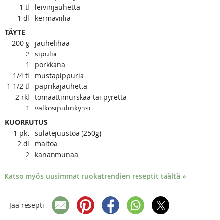
1
tl
leivinjauhetta
1
dl
kermaviiliä
TÄYTE
200
g
jauhelihaa
2
sipulia
1
porkkana
1/4
tl
mustapippuria
1 1/2
tl
paprikajauhetta
2
rkl
tomaattimurskaa tai pyrettä
1
valkosipulinkynsi
KUORRUTUS
1
pkt
sulatejuustoa (250g)
2
dl
maitoa
2
kananmunaa
Katso myös uusimmat ruokatrendien reseptit täältä »
Jaa resepti