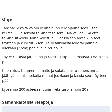
Ohje
Taikina: Sekoita voihin vehnäjauho leivinjauhe seos, lisää
kermaviili ja sekoita taikina tasaiseksi. Älä vaivaa liika ettei
taikina sitkeydy. Anna kovettua viileässä sen aikaa kun teet
täytteen ja kuorrutuksen. Kauli taikinasta levy tai painele
vuokaan (27cm) pohjalle ja reunoille.
Täyte: ruskista jauheliha ja raaste + sipuli ja mausta. Levitä seos
pohjalle.
Kuorrutus: Kuumenna maito ja sulata juusto siihen, anna
jäähtyä. lopuksi sekoita munat joukkoon ja kaada seos täytteen
päälle.
kypsennä 200 asteessa, uunin keksitasolla noin 20 min
Samankaltaisia reseptejä