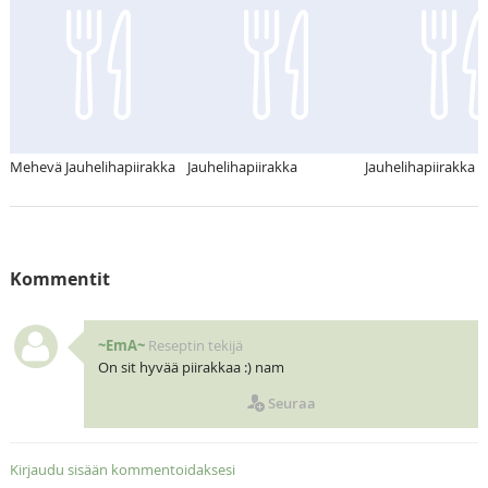
Mehevä Jauhelihapiirakka
Jauhelihapiirakka
Jauhelihapiirakka
Kommentit
~EmA~
Reseptin tekijä
On sit hyvää piirakkaa :) nam
Seuraa
Kirjaudu sisään kommentoidaksesi