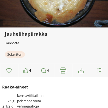
Jauhelihapiirakka
8 annosta
Sokeriton
4
4
Raaka-aineet
kermaviilitaikina
75
g
pehmeää voita
2 1/2
dl
vehnäjauhoja