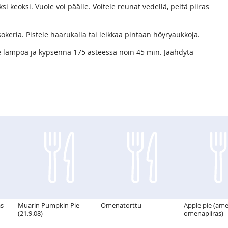
i keoksi. Vuole voi päälle. Voitele reunat vedellä, peitä piiras
sokeria. Pistele haarukalla tai leikkaa pintaan höyryaukkoja.
ke lämpöä ja kypsennä 175 asteessa noin 45 min. Jäähdytä
as
Muarin Pumpkin Pie
Omenatorttu
Apple pie (ame
(21.9.08)
omenapiiras)