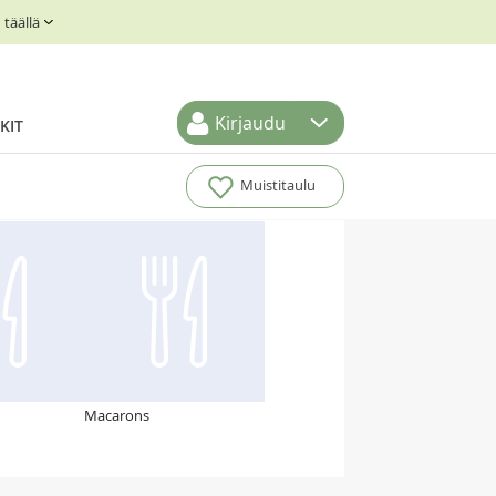
täällä
Kirjaudu
KIT
Muistitaulu
Macarons