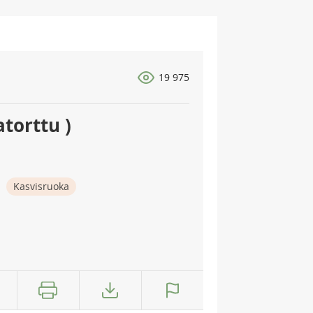
19 975
torttu )
Kasvisruoka