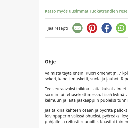
Katso myös uusimmat ruokatrendien resept
Jaa resepti
Ohje
Valmista täyte ensin. Kuori omenat (n. 7 kpl 
sokeri, kaneli, muskotti, suola ja jauhot. R
Tee seuraavaksi taikina. Laita kuivat aineet
sormin tai tehosekoittimessa. Lisää kylmä ves
kelmuun ja laita jääkaappiin puoleksi tunni
Jaa taikina kahteen osaan ja pyöritä pallok
leivinpaperin välissä ohueksi, pyöreäksi lev
pohjalle ja reilusti reunoille. Kaaviloi toine