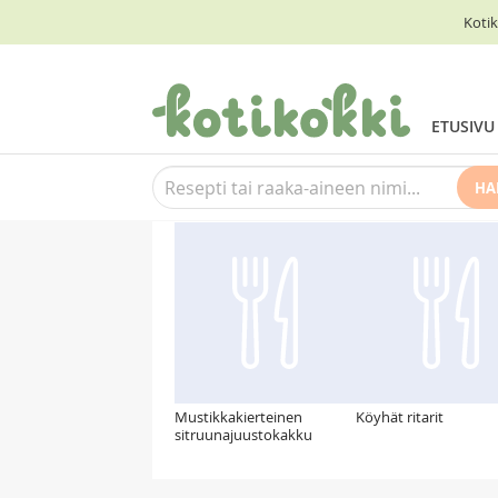
Kotik
ETUSIVU
HA
Suosittelemme myös
Mustikkakierteinen
Köyhät ritarit
sitruunajuustokakku