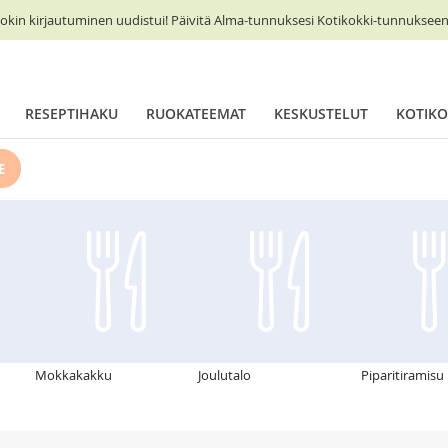
okin kirjautuminen uudistui! Päivitä Alma-tunnuksesi Kotikokki-tunnukseen 
RESEPTIHAKU
RUOKATEEMAT
KESKUSTELUT
KOTIKO
E
Mokkakakku
Joulutalo
Piparitiramisu