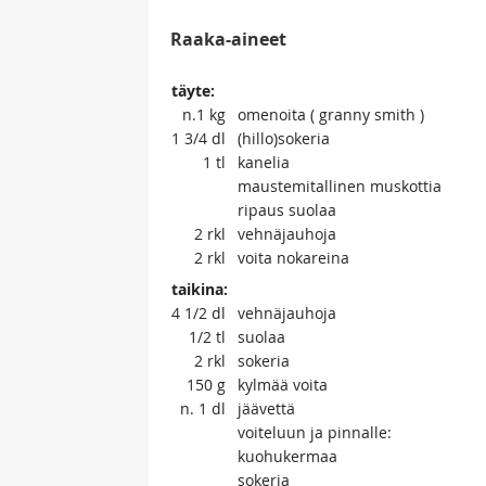
Raaka-aineet
täyte:
n.1
kg
omenoita ( granny smith )
1 3/4
dl
(hillo)sokeria
1
tl
kanelia
maustemitallinen muskottia
ripaus suolaa
2
rkl
vehnäjauhoja
2
rkl
voita nokareina
taikina:
4 1/2
dl
vehnäjauhoja
1/2
tl
suolaa
2
rkl
sokeria
150
g
kylmää voita
n. 1
dl
jäävettä
voiteluun ja pinnalle:
kuohukermaa
sokeria