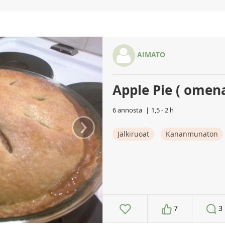
AIMATO
Apple Pie ( omena
6 annosta
1,5 - 2 h
›
Jälkiruoat
Kananmunaton
7
3