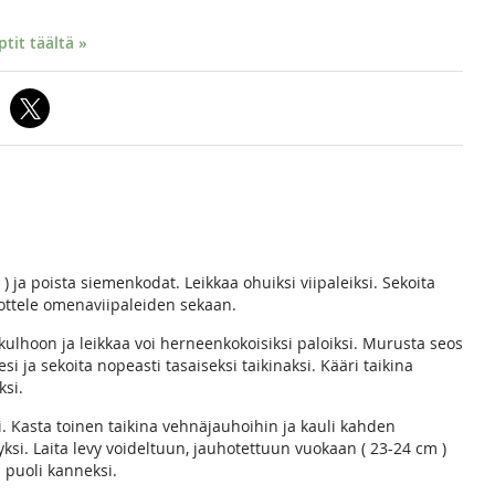
it täältä »
) ja poista siemenkodat. Leikkaa ohuiksi viipaleiksi. Sekoita
ipottele omenaviipaleiden sekaan.
 kulhoon ja leikkaa voi herneenkokoisiksi paloiksi. Murusta seos
i ja sekoita nopeasti tasaiseksi taikinaksi. Kääri taikina
ksi.
si. Kasta toinen taikina vehnäjauhoihin ja kauli kahden
yksi. Laita levy voideltuun, jauhotettuun vuokaan ( 23-24 cm )
n puoli kanneksi.