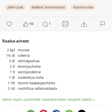
Jälkiruoat
Makeat leivonnaiset
Kasvisruoka
10
1
Raaka-aineet
2
kpl
munaa
1½
dl
sokeria
3
dl
vehnäjauhoa
2
tl
leivinjauhetta
1
tl
vaniljasokeria
1
dl
sulatettua voita
1
rkl
dumle kaakaojauhetta
2
rkl
rouhittua valkosuklaata
Katso myös uusimmat ruokatrendien reseptit täältä »