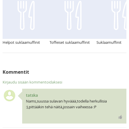
Helpot suklaamuffinit
Toffeiset suklaamuffinit
Suklaamuffinit
Kommentit
Kirjaudu sisään kommentoidaksesi
tatska
Nams,suussa sulavan hyväää,todella herkullisia
:),pittääkin tehä näitä,jossain vaiheessa :P