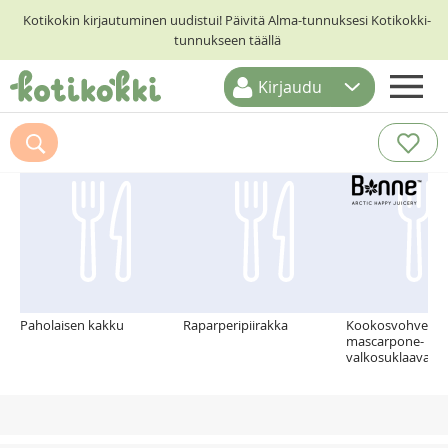
Kotikokin kirjautuminen uudistui! Päivitä Alma-tunnuksesi Kotikokki-
tunnukseen täällä
Kirjaudu
ETUSIVU
Suosittelemme myös
RESEPTIHAKU
RUOKATEEMAT
KESKUSTELUT
KOTIKOKIT
Paholaisen kakku
Raparperipiirakka
Kookosvohvelit j
mascarpone-
valkosuklaavaah