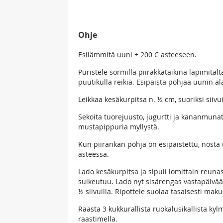
Ohje
Esilämmitä uuni + 200 C asteeseen.
Puristele sormilla piirakkataikina läpimit
puutikulla reikiä. Esipaista pohjaa uunin al
Leikkaa kesäkurpitsa n. ½ cm, suoriksi siivui
Sekoita tuorejuusto, jugurtti ja kananmunat 
mustapippuria myllystä.
Kun piirankan pohja on esipaistettu, nosta u
asteessa.
Lado kesäkurpitsa ja sipuli lomittain reu
sulkeutuu. Lado nyt sisärengas vastapäivä
½ siivuilla. Ripottele suolaa tasaisesti mak
Raasta 3 kukkurallista ruokalusikallista k
raastimella.