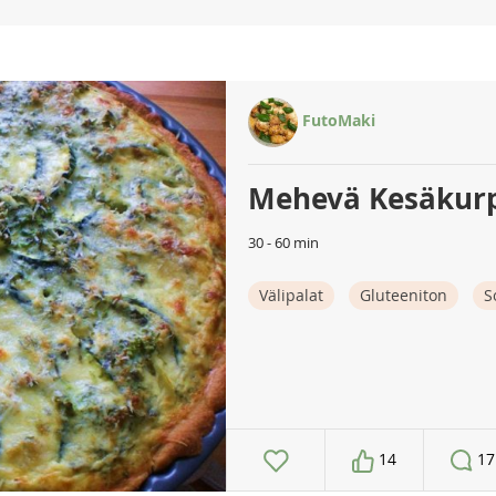
FutoMaki
Mehevä Kesäkurp
30 - 60 min
Välipalat
Gluteeniton
S
14
17