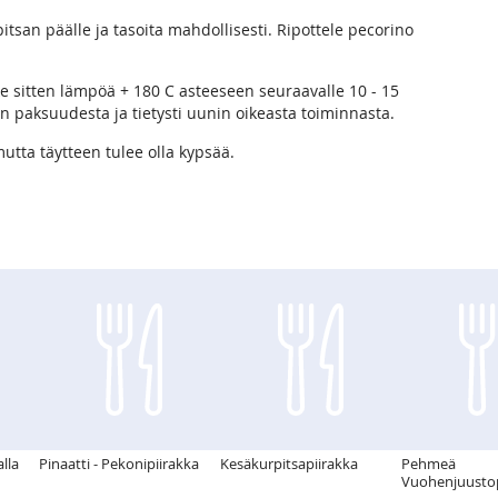
tsan päälle ja tasoita mahdollisesti. Ripottele pecorino
ke sitten lämpöä + 180 C asteeseen seuraavalle 10 - 15
en paksuudesta ja tietysti uunin oikeasta toiminnasta.
utta täytteen tulee olla kypsää.
lla
Pinaatti - Pekonipiirakka
Kesäkurpitsapiirakka
Pehmeä
Vuohenjuustop