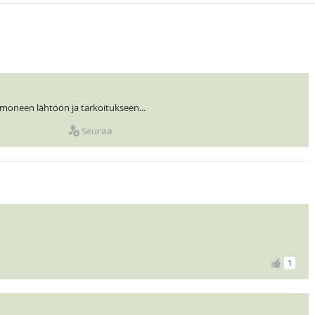
 moneen lähtöön ja tarkoitukseen...
Seuraa
1