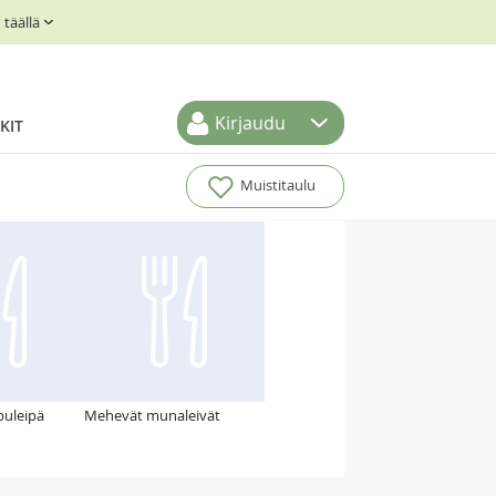
täällä
Kirjaudu
KIT
Muistitaulu
puleipä
Mehevät munaleivät