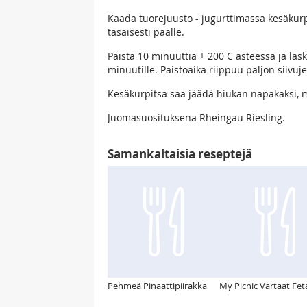
Kaada tuorejuusto - jugurttimassa kesäkurpi
tasaisesti päälle.
Paista 10 minuuttia + 200 C asteessa ja las
minuutille. Paistoaika riippuu paljon siivuj
Kesäkurpitsa saa jäädä hiukan napakaksi, m
Juomasuosituksena Rheingau Riesling.
Samankaltaisia reseptejä
Pehmeä Pinaattipiirakka
My Picnic Vartaat Feta