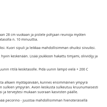
altaan 28 cm vuokaan ja pistele pohjaan reunoja myöten
atasolla n. 10 minuuttia.
ksi. Kuori sipuli ja leikkaa mahdollisimman ohuiksi siivuiksi.
hyvin keskenään. Lisää joukkoon hakattu timjami, oliiviöljy ja
unin ritilä keskitasolle. Pidä uunin lämpö vielä + 200 C
nasta alkaen myötäpäivään, kunnes ensimmäinen ympyrä
än sulkien ympyrän. Avoin keskusta sulkeutuu kruunumaisesti
usi ja terveytesi mukaan suoraan kasvisten päälle.
ylmää pecorino - juustoa mahdollisimman hienoteräisellä