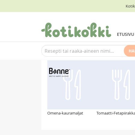
Kotik
ETUSIVU
HA
Suosittelemme myös
Omena-kauramaljat
Tomaatti-Fetapiirakk