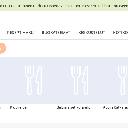
okin kirjautuminen uudistui! Päivitä Alma-tunnuksesi Kotikokki-tunnukseen 
RESEPTIHAKU
RUOKATEEMAT
KESKUSTELUT
KOTIKO
E
a
Klubileipä
Belgialaiset vohvelit
Avoin Katkara