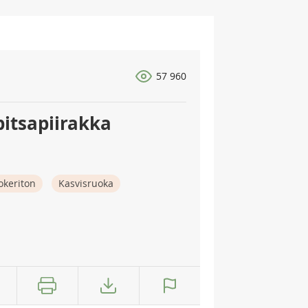
57 960
itsapiirakka
okeriton
Kasvisruoka