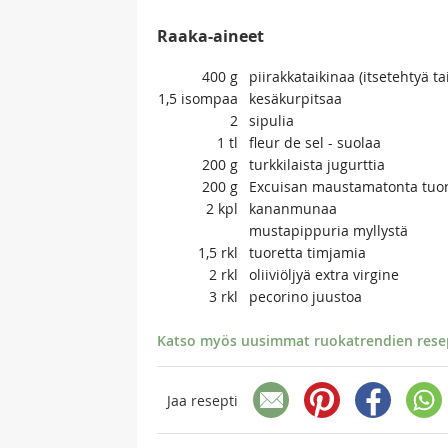
Raaka-aineet
400
g
piirakkataikinaa (itsetehtyä ta
1,5
isompaa
kesäkurpitsaa
2
sipulia
1
tl
fleur de sel - suolaa
200
g
turkkilaista jugurttia
200
g
Excuisan maustamatonta tuo
2
kpl
kananmunaa
mustapippuria myllystä
1,5
rkl
tuoretta timjamia
2
rkl
oliiviöljyä extra virgine
3
rkl
pecorino juustoa
Katso myös uusimmat ruokatrendien resept
Jaa resepti