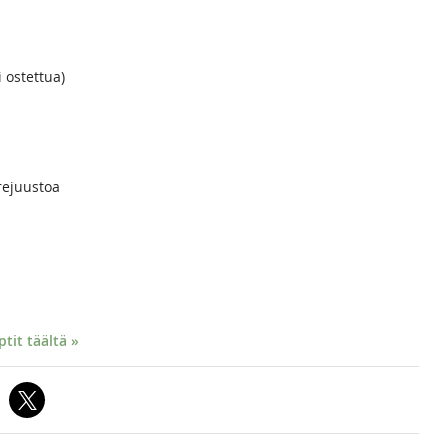
i ostettua)
rejuustoa
it täältä »