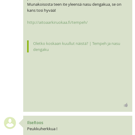
Munakoisosta teen ite yleensä nasu dengakua, se on
kans tosi hyvää!
http://aitoaarkiruokaa.fi/tempeh/
Oletko koskaan kuullut näistä? | Tempeh ja nasu
dengaku
IlseRoos
Peukkuherkkua !