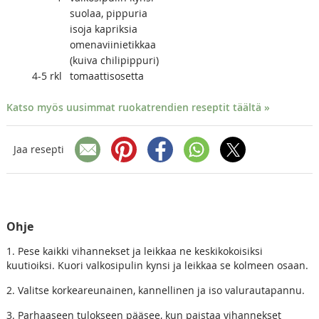
suolaa, pippuria
isoja kapriksia
omenaviinietikkaa
(kuiva chilipippuri)
4-5
rkl
tomaattisosetta
Katso myös uusimmat ruokatrendien reseptit täältä »
Jaa resepti
Ohje
1. Pese kaikki vihannekset ja leikkaa ne keskikokoisiksi
kuutioiksi. Kuori valkosipulin kynsi ja leikkaa se kolmeen osaan.
2. Valitse korkeareunainen, kannellinen ja iso valurautapannu.
3. Parhaaseen tulokseen pääsee, kun paistaa vihannekset