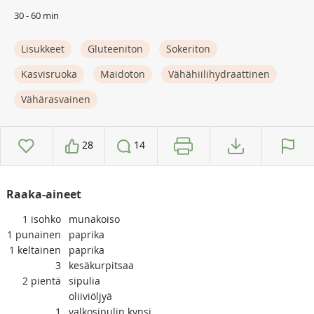
30 - 60 min
Lisukkeet
Gluteeniton
Sokeriton
Kasvisruoka
Maidoton
Vähähiilihydraattinen
Vähärasvainen
28
14
Raaka-aineet
1
isohko
munakoiso
1
punainen
paprika
1
keltainen
paprika
3
kesäkurpitsaa
2
pientä
sipulia
oliiviöljyä
1
valkosipulin kynsi