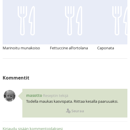
Marinoitu munakoiso
Fettuccine all'ortolana
Caponata
Kommentit
masotto
Reseptin tekijä
Todella maukas kasvispata. Riittaa kesalla paaruuaksi.
Seuraa
Kirjaudu sisään kommentoidaksesi