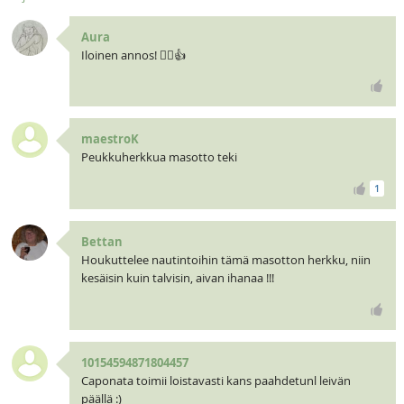
Aura
Iloinen annos! 🧝‍♀️👍
maestroK
Peukkuherkkua masotto teki
1
Bettan
Houkuttelee nautintoihin tämä masotton herkku, niin
kesäisin kuin talvisin, aivan ihanaa !!!
10154594871804457
Caponata toimii loistavasti kans paahdetunl leivän
päällä :)