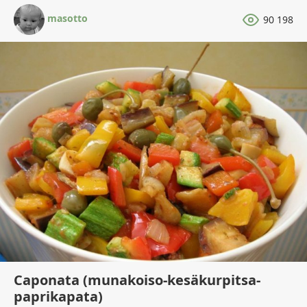
masotto
90 198
Caponata (munakoiso-kesäkurpitsa-
paprikapata)