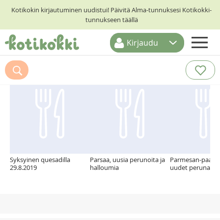
Kotikokin kirjautuminen uudistui! Päivitä Alma-tunnuksesi Kotikokki-
tunnukseen täällä
Kirjaudu
ETUSIVU
Suosittelemme myös
RESEPTIHAKU
RUOKATEEMAT
KESKUSTELUT
KOTIKOKIT
Syksyinen quesadilla
Parsaa, uusia perunoita ja
Parmesan-paahd
29.8.2019
halloumia
uudet perunat