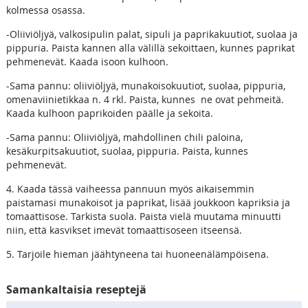
kolmessa osassa.
-Oliiviöljyä, valkosipulin palat, sipuli ja paprikakuutiot, suolaa ja
pippuria. Paista kannen alla välillä sekoittaen, kunnes paprikat
pehmenevät. Kaada isoon kulhoon.
-Sama pannu: oliiviöljyä, munakoisokuutiot, suolaa, pippuria,
omenaviinietikkaa n. 4 rkl. Paista, kunnes ne ovat pehmeitä.
Kaada kulhoon paprikoiden päälle ja sekoita.
-Sama pannu: Oliiviöljyä, mahdollinen chili paloina,
kesäkurpitsakuutiot, suolaa, pippuria. Paista, kunnes
pehmenevät.
4. Kaada tässä vaiheessa pannuun myös aikaisemmin
paistamasi munakoisot ja paprikat, lisää joukkoon kapriksia ja
tomaattisose. Tarkista suola. Paista vielä muutama minuutti
niin, että kasvikset imevät tomaattisoseen itseensä.
5. Tarjoile hieman jäähtyneena tai huoneenälämpöisena.
Samankaltaisia reseptejä