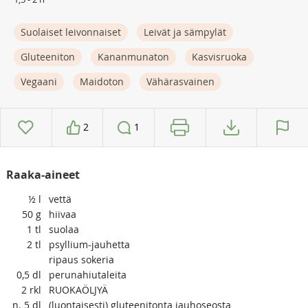
Suolaiset leivonnaiset
Leivät ja sämpylät
Gluteeniton
Kananmunaton
Kasvisruoka
Vegaani
Maidoton
Vähärasvainen
2
1
Raaka-aineet
½
l
vettä
50
g
hiivaa
1
tl
suolaa
2
tl
psyllium-jauhetta
ripaus sokeria
0,5
dl
perunahiutaleita
2
rkl
RUOKAÖLJYÄ
n. 5
dl
(luontaisesti) gluteenitonta jauhoseosta