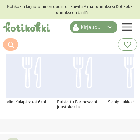
Kotikokin kirjautuminen uudistui! Päivitä Alma-tunnuksesi Kotikokki-
tunnukseen täällä
Kirjaudu
ETUSIVU
Suosittelemme myös
RESEPTIHAKU
RUOKATEEMAT
KESKUSTELUT
KOTIKOKIT
Mini Kalapiirakat 6kpl
Paistettu Parmesaani
Sienipiirakka Na
juustokakku