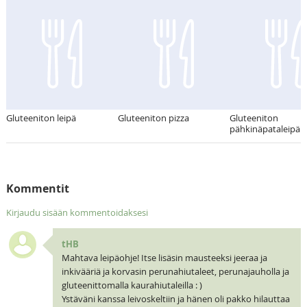
Gluteeniton leipä
Gluteeniton pizza
Gluteeniton
pähkinäpataleipä
Kommentit
Kirjaudu sisään kommentoidaksesi
tHB
Mahtava leipäohje! Itse lisäsin mausteeksi jeeraa ja
inkivääriä ja korvasin perunahiutaleet, perunajauholla ja
gluteenittomalla kaurahiutaleilla : )
Ystäväni kanssa leivoskeltiin ja hänen oli pakko hilauttaa